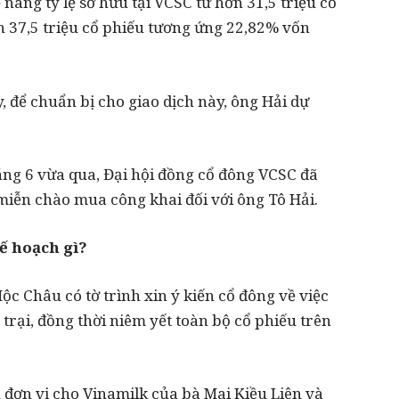
 nâng tỷ lệ sở hữu tại VCSC từ hơn 31,5 triệu cổ
n 37,5 triệu cổ phiếu tương ứng 22,82% vốn
y, để chuẩn bị cho giao dịch này, ông Hải dự
áng 6 vừa qua, Đại hội đồng cổ đông VCSC đã
iễn chào mua công khai đối với ông Tô Hải.
ế hoạch gì?
c Châu có tờ trình xin ý kiến cổ đông về việc
trại, đồng thời niêm yết toàn bộ cổ phiếu trên
 đơn vị cho Vinamilk của bà Mai Kiều Liên và