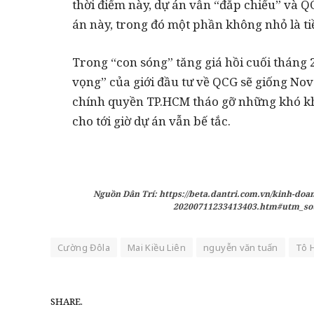
thời điểm này, dự án vẫn “đắp chiếu” và 
án này, trong đó một phần không nhỏ là t
Trong “con sóng” tăng giá hồi cuối tháng 2
vọng” của giới đầu tư về QCG sẽ giống No
chính quyền TP.HCM tháo gỡ những khó khă
cho tới giờ dự án vẫn bế tắc.
Nguồn Dân Trí: https://beta.dantri.com.vn/kinh-doan
20200711233413403.htm#utm_s
Cường Đôla
Mai Kiều Liên
nguyễn văn tuấn
Tô 
SHARE.