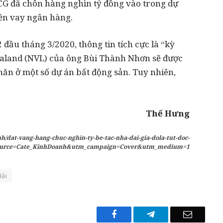
QCG đã chôn hàng nghìn tỷ đồng vào trong dự
iền vay ngân hàng.
 đầu tháng 3/2020, thông tin tích cực là “kỳ
valand (NVL) của ông Bùi Thành Nhơn sẽ được
n ở một số dự án bất động sản. Tuy nhiên,
Thế Hưng
h/dat-vang-hang-chuc-nghin-ty-be-tac-nha-dai-gia-dola-tut-doc-
ource=Cate_KinhDoanh&utm_campaign=Cover&utm_medium=1
Hải
Facebook
Telegram
Email