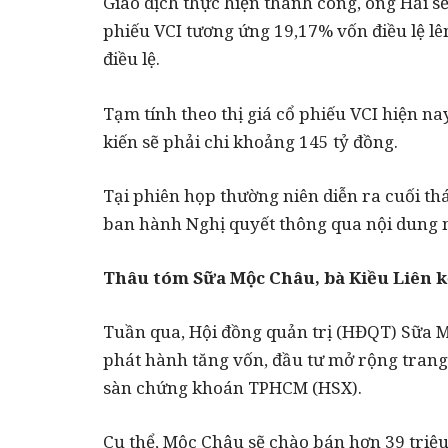
Giao dịch thực hiện thành công, ông Hải sẽ
phiếu VCI tương ứng 19,17% vốn điều lệ lê
điều lệ.
Tạm tính theo thị giá cổ phiếu VCI hiện na
kiến sẽ phải chi khoảng 145 tỷ đồng.
Tại phiên họp thường niên diễn ra cuối th
ban hành Nghị quyết thông qua nội dung m
Thâu tóm Sữa Mộc Châu, bà Kiều Liên k
Tuần qua, Hội đồng quản trị (HĐQT) Sữa Mộ
phát hành tăng vốn, đầu tư mở rộng trang 
sàn chứng khoán TPHCM (HSX).
Cụ thể, Mộc Châu sẽ chào bán hơn 39 triệu