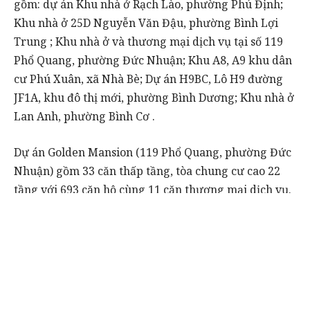
gồm: dự án Khu nhà ở Rạch Lào, phường Phú Định;
Khu nhà ở 25D Nguyễn Văn Đậu, phường Bình Lợi
Trung ; Khu nhà ở và thương mại dịch vụ tại số 119
Phổ Quang, phường Đức Nhuận; Khu A8, A9 khu dân
cư Phú Xuân, xã Nhà Bè; Dự án H9BC, Lô H9 đường
JF1A, khu đô thị mới, phường Bình Dương; Khu nhà ở
Lan Anh, phường Bình Cơ .
Dự án Golden Mansion (119 Phổ Quang, phường Đức
Nhuận) gồm 33 căn thấp tầng, tòa chung cư cao 22
tầng với 693 căn hộ cùng 11 căn thương mại dịch vụ.
Theo kết luận cuộc họp, chủ đầu tư cần cam kết thực
hiện đầy đủ nghĩa vụ tài chính phát sinh (nếu có) sau
khi thành phố xác định giá đất cho toàn bộ dự án.
Tổ công tác thống nhất cấp giấy chứng nhận cho
người mua nhà tại dự án này, trong khi phần diện