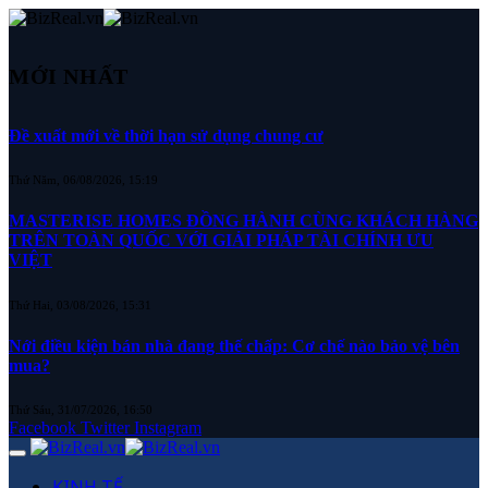
MỚI NHẤT
Đề xuất mới về thời hạn sử dụng chung cư
Thứ Năm, 06/08/2026, 15:19
MASTERISE HOMES ĐỒNG HÀNH CÙNG KHÁCH HÀNG
TRÊN TOÀN QUỐC VỚI GIẢI PHÁP TÀI CHÍNH ƯU
VIỆT
Thứ Hai, 03/08/2026, 15:31
Nới điều kiện bán nhà đang thế chấp: Cơ chế nào bảo vệ bên
mua?
Thứ Sáu, 31/07/2026, 16:50
Facebook
Twitter
Instagram
KINH TẾ