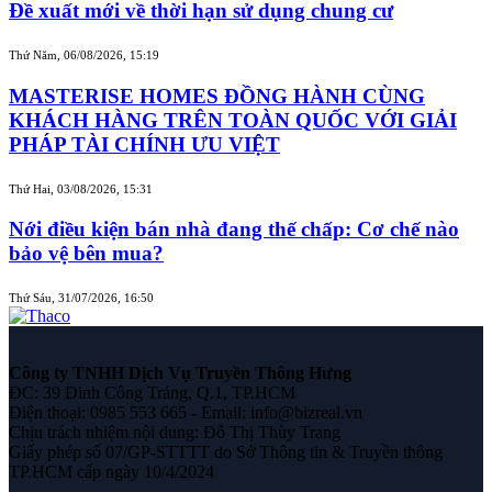
Đề xuất mới về thời hạn sử dụng chung cư
Thứ Năm, 06/08/2026, 15:19
MASTERISE HOMES ĐỒNG HÀNH CÙNG
KHÁCH HÀNG TRÊN TOÀN QUỐC VỚI GIẢI
PHÁP TÀI CHÍNH ƯU VIỆT
Thứ Hai, 03/08/2026, 15:31
Nới điều kiện bán nhà đang thế chấp: Cơ chế nào
bảo vệ bên mua?
Thứ Sáu, 31/07/2026, 16:50
Công ty TNHH Dịch Vụ Truyền Thông Hưng
ĐC: 39 Đinh Công Tráng, Q.1, TP.HCM
Điện thoại: 0985 553 665 - Email: info@bizreal.vn
Chịu trách nhiệm nội dung: Đỗ Thị Thùy Trang
Giấy phép số 07/GP-STTTT do Sở Thông tin & Truyền thông
TP.HCM cấp ngày 10/4/2024