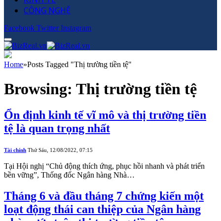
CÔNG NGHỆ
Facebook
Twitter
Instagram
Home
»
Posts Tagged "Thị trường tiền tệ"
Browsing:
Thị trường tiền tệ
Ổn định kinh tế vĩ mô và thị trường tiền
tệ là quan trọng nhất
Tài chính
Thứ Sáu, 12/08/2022, 07:15
Tại Hội nghị “Chủ động thích ứng, phục hồi nhanh và phát triển
bền vững”, Thống đốc Ngân hàng Nhà…
Tháng 6 và đầu tháng 7 chứng kiến một
loạt động thái can thiệp của Ngân hàng