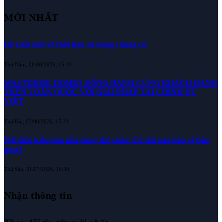
MỚI NHẤT
Đề xuất mới về thời hạn sử dụng chung cư
Thứ Năm, 06/08/2026, 15:19
MASTERISE HOMES ĐỒNG HÀNH CÙNG KHÁCH HÀNG
TRÊN TOÀN QUỐC VỚI GIẢI PHÁP TÀI CHÍNH ƯU
VIỆT
Thứ Hai, 03/08/2026, 15:31
Nới điều kiện bán nhà đang thế chấp: Cơ chế nào bảo vệ bên
mua?
Thứ Sáu, 31/07/2026, 16:50
Nhận thông tin