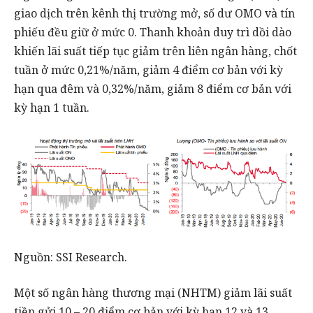
giao dịch trên kênh thị trường mở, số dư OMO và tín
phiếu đều giữ ở mức 0. Thanh khoản duy trì dồi dào
khiến lãi suất tiếp tục giảm trên liên ngân hàng, chốt
tuần ở mức 0,21%/năm, giảm 4 điểm cơ bản với kỳ
hạn qua đêm và 0,32%/năm, giảm 8 điểm cơ bản với
kỳ hạn 1 tuần.
Nguồn: SSI Research.
Một số ngân hàng thương mại (NHTM) giảm lãi suất
tiền gửi 10 – 20 điểm cơ bản với kỳ hạn 12 và 13