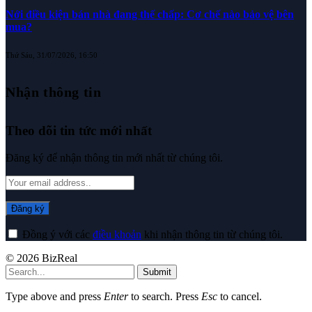
Nới điều kiện bán nhà đang thế chấp: Cơ chế nào bảo vệ bên
mua?
Thứ Sáu, 31/07/2026, 16:50
Nhận thông tin
Theo dõi tin tức mới nhất
Đăng ký để nhận thông tin mới nhất từ chúng tôi.
Đồng ý với các
điều khoản
khi nhận thông tin từ chúng tôi.
© 2026 BizReal
Submit
Type above and press
Enter
to search. Press
Esc
to cancel.