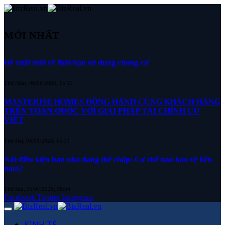
MỚI NHẤT
Đề xuất mới về thời hạn sử dụng chung cư
Thứ Năm, 06/08/2026, 15:19
MASTERISE HOMES ĐỒNG HÀNH CÙNG KHÁCH HÀNG
TRÊN TOÀN QUỐC VỚI GIẢI PHÁP TÀI CHÍNH ƯU
VIỆT
Thứ Hai, 03/08/2026, 15:31
Nới điều kiện bán nhà đang thế chấp: Cơ chế nào bảo vệ bên
mua?
Thứ Sáu, 31/07/2026, 16:50
Facebook
Twitter
Instagram
KINH TẾ