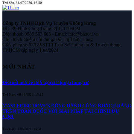
Thứ Sáu, 31/07/2026, 16:50
Công ty TNHH Dịch Vụ Truyền Thông Hưng
ĐC: 39 Đinh Công Tráng, Q.1, TP.HCM
Điện thoại: 0985 553 665 - Email: info@bizreal.vn
Chịu trách nhiệm nội dung: Đỗ Thị Thùy Trang
Giấy phép số 07/GP-STTTT do Sở Thông tin & Truyền thông
TP.HCM cấp ngày 10/4/2024
MỚI NHẤT
Đề xuất mới về thời hạn sử dụng chung cư
Thứ Năm, 06/08/2026, 15:19
MASTERISE HOMES ĐỒNG HÀNH CÙNG KHÁCH HÀNG
TRÊN TOÀN QUỐC VỚI GIẢI PHÁP TÀI CHÍNH ƯU
VIỆT
Thứ Hai, 03/08/2026, 15:31