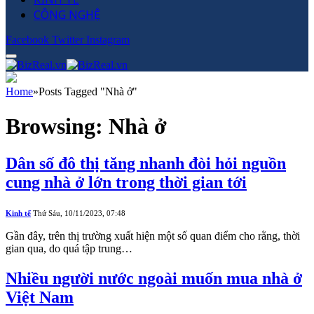
CÔNG NGHỆ
Facebook
Twitter
Instagram
Home
»
Posts Tagged "Nhà ở"
Browsing:
Nhà ở
Dân số đô thị tăng nhanh đòi hỏi nguồn
cung nhà ở lớn trong thời gian tới
Kinh tế
Thứ Sáu, 10/11/2023, 07:48
Gần đây, trên thị trường xuất hiện một số quan điểm cho rằng, thời
gian qua, do quá tập trung…
Nhiều người nước ngoài muốn mua nhà ở
Việt Nam