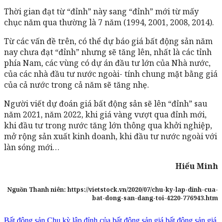
Thời gian đạt từ “đỉnh” này sang “đỉnh” mới từ mấy
chục năm qua thường là 7 năm (1994, 2001, 2008, 2014).
Từ các vấn đề trên, có thể dự báo giá bất động sản năm
nay chưa đạt “đỉnh” nhưng sẽ tăng lên, nhất là các tỉnh
phía Nam, các vùng có dự án đầu tư lớn của Nhà nước,
của các nhà đầu tư nước ngoài- tính chung mặt bằng giá
của cả nước trong cả năm sẽ tăng nhẹ.
Người viết dự đoán giá bất động sản sẽ lên “đỉnh” sau
năm 2021, năm 2022, khi giá vàng vượt qua đỉnh mới,
khi đầu tư trong nước tăng lớn thông qua khởi nghiệp,
mở rộng sản xuất kinh doanh, khi đầu tư nước ngoài với
làn sóng mới…
Hiểu Minh
Nguồn Thanh niên: https://vietstock.vn/2020/07/chu-ky-lap-dinh-cua-
bat-dong-san-dang-toi-4220-776943.htm
Bất động sản
Chu kỳ lập đỉnh của bất động sản
giá bất động sản
giá