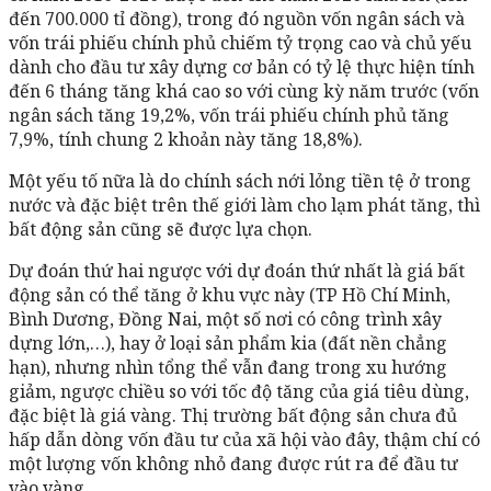
đến 700.000 tỉ đồng), trong đó nguồn vốn ngân sách và
vốn trái phiếu chính phủ chiếm tỷ trọng cao và chủ yếu
dành cho đầu tư xây dựng cơ bản có tỷ lệ thực hiện tính
đến 6 tháng tăng khá cao so với cùng kỳ năm trước (vốn
ngân sách tăng 19,2%, vốn trái phiếu chính phủ tăng
7,9%, tính chung 2 khoản này tăng 18,8%).
Một yếu tố nữa là do chính sách nới lỏng tiền tệ ở trong
nước và đặc biệt trên thế giới làm cho lạm phát tăng, thì
bất động sản cũng sẽ được lựa chọn.
Dự đoán thứ hai ngược với dự đoán thứ nhất là giá bất
động sản có thể tăng ở khu vực này (TP Hồ Chí Minh,
Bình Dương, Đồng Nai, một số nơi có công trình xây
dựng lớn,…), hay ở loại sản phẩm kia (đất nền chẳng
hạn), nhưng nhìn tổng thể vẫn đang trong xu hướng
giảm, ngược chiều so với tốc độ tăng của giá tiêu dùng,
đặc biệt là giá vàng. Thị trường bất động sản chưa đủ
hấp dẫn dòng vốn đầu tư của xã hội vào đây, thậm chí có
một lượng vốn không nhỏ đang được rút ra để đầu tư
vào vàng.