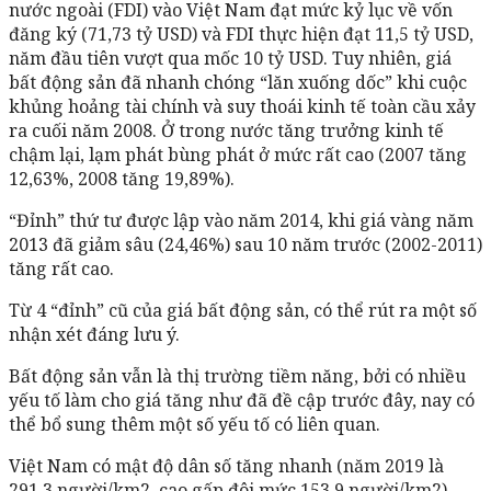
nước ngoài (FDI) vào Việt Nam đạt mức kỷ lục về vốn
đăng ký (71,73 tỷ USD) và FDI thực hiện đạt 11,5 tỷ USD,
năm đầu tiên vượt qua mốc 10 tỷ USD. Tuy nhiên, giá
bất động sản đã nhanh chóng “lăn xuống dốc” khi cuộc
khủng hoảng tài chính và suy thoái kinh tế toàn cầu xảy
ra cuối năm 2008. Ở trong nước tăng trưởng kinh tế
chậm lại, lạm phát bùng phát ở mức rất cao (2007 tăng
12,63%, 2008 tăng 19,89%).
“Đỉnh” thứ tư được lập vào năm 2014, khi giá vàng năm
2013 đã giảm sâu (24,46%) sau 10 năm trước (2002-2011)
tăng rất cao.
Từ 4 “đỉnh” cũ của giá bất động sản, có thể rút ra một số
nhận xét đáng lưu ý.
Bất động sản vẫn là thị trường tiềm năng, bởi có nhiều
yếu tố làm cho giá tăng như đã đề cập trước đây, nay có
thể bổ sung thêm một số yếu tố có liên quan.
Việt Nam có mật độ dân số tăng nhanh (năm 2019 là
291,3 người/km2, cao gấp đôi mức 153,9 người/km2),