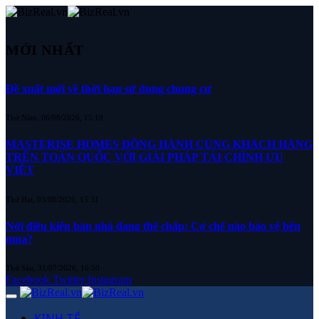
MỚI NHẤT
Đề xuất mới về thời hạn sử dụng chung cư
Thứ Năm, 06/08/2026, 15:19
MASTERISE HOMES ĐỒNG HÀNH CÙNG KHÁCH HÀNG
TRÊN TOÀN QUỐC VỚI GIẢI PHÁP TÀI CHÍNH ƯU
VIỆT
Thứ Hai, 03/08/2026, 15:31
Nới điều kiện bán nhà đang thế chấp: Cơ chế nào bảo vệ bên
mua?
Thứ Sáu, 31/07/2026, 16:50
Facebook
Twitter
Instagram
KINH TẾ