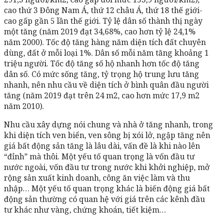
cao thứ 3 Đông Nam Á, thứ 12 châu Á, thứ 18 thế giới-
cao gấp gần 5 lần thế giới. Tỷ lệ dân số thành thị ngày
một tăng (năm 2019 đạt 34,68%, cao hơn tỷ lệ 24,1%
năm 2000). Tốc độ tăng hàng năm diện tích đất chuyên
dùng, đất ở mỗi loại 1%. Dân số mỗi năm tăng khoảng 1
triệu người. Tốc độ tăng số hộ nhanh hơn tốc độ tăng
dân số. Có mức sống tăng, tỷ trọng hộ trung lưu tăng
nhanh, nên nhu cầu về diện tích ở bình quân đầu người
tăng (năm 2019 đạt trên 24 m2, cao hơn mức 17,9 m2
năm 2010).
Nhu cầu xây dựng nói chung và nhà ở tăng nhanh, trong
khi diện tích ven biển, ven sông bị xói lở, ngập tăng nên
giá bất động sản tăng là lâu dài, vấn đề là khi nào lên
“đỉnh” mà thôi. Một yếu tố quan trọng là vốn đầu tư
nước ngoài, vốn đầu tư trong nước khi khởi nghiệp, mở
rộng sản xuất kinh doanh, công ăn việc làm và thu
nhập… Một yếu tố quan trọng khác là biến động giá bất
động sản thường có quan hệ với giá trên các kênh đầu
tư khác như vàng, chứng khoán, tiết kiệm…