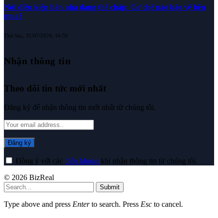
Nới điều kiện bán nhà đang thế chấp: Cơ chế nào bảo vệ bên
mua?
Thứ Sáu, 31/07/2026, 16:50
Nhận thông tin
Theo dõi tin tức mới nhất
Đăng ký để nhận thông tin mới nhất từ chúng tôi.
Đồng ý với các
điều khoản
khi nhận thông tin từ chúng tôi.
© 2026 BizReal
Submit
Type above and press
Enter
to search. Press
Esc
to cancel.