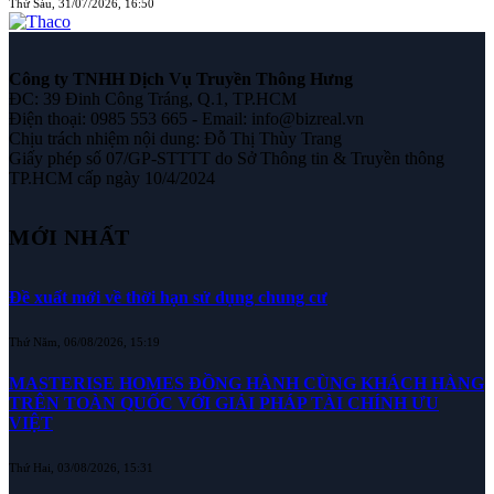
Thứ Sáu, 31/07/2026, 16:50
Công ty TNHH Dịch Vụ Truyền Thông Hưng
ĐC: 39 Đinh Công Tráng, Q.1, TP.HCM
Điện thoại: 0985 553 665 - Email: info@bizreal.vn
Chịu trách nhiệm nội dung: Đỗ Thị Thùy Trang
Giấy phép số 07/GP-STTTT do Sở Thông tin & Truyền thông
TP.HCM cấp ngày 10/4/2024
MỚI NHẤT
Đề xuất mới về thời hạn sử dụng chung cư
Thứ Năm, 06/08/2026, 15:19
MASTERISE HOMES ĐỒNG HÀNH CÙNG KHÁCH HÀNG
TRÊN TOÀN QUỐC VỚI GIẢI PHÁP TÀI CHÍNH ƯU
VIỆT
Thứ Hai, 03/08/2026, 15:31