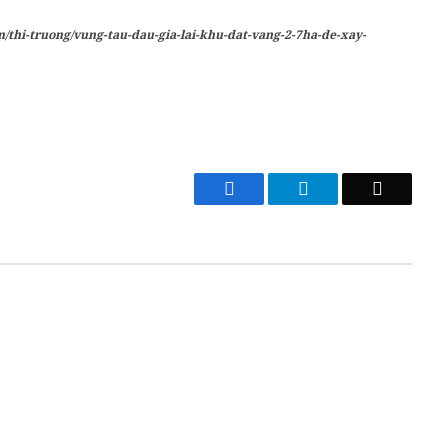
/thi-truong/vung-tau-dau-gia-lai-khu-dat-vang-2-7ha-de-xay-
Facebook
Telegram
Email