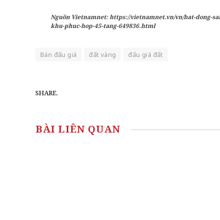
Nguồn Vietnamnet: https://vietnamnet.vn/vn/bat-dong-san
khu-phuc-hop-45-tang-649836.html
Bán đấu giá
đất vàng
đấu giá đất
SHARE.
BÀI LIÊN QUAN