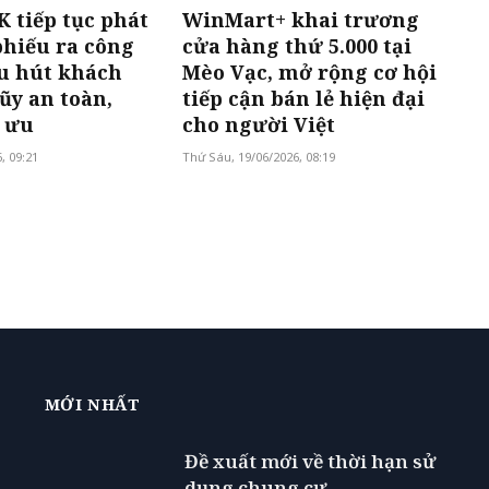
 tiếp tục phát
WinMart+ khai trương
phiếu ra công
cửa hàng thứ 5.000 tại
u hút khách
Mèo Vạc, mở rộng cơ hội
ũy an toàn,
tiếp cận bán lẻ hiện đại
i ưu
cho người Việt
, 09:21
Thứ Sáu, 19/06/2026, 08:19
MỚI NHẤT
Đề xuất mới về thời hạn sử
dụng chung cư