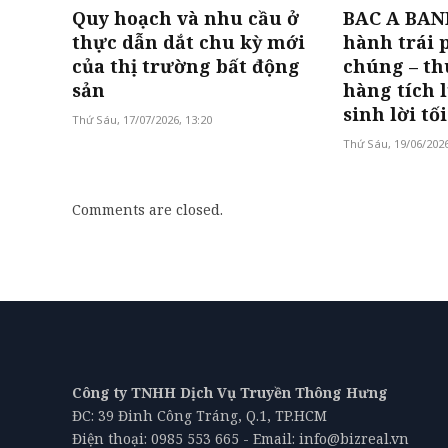
Quy hoạch và nhu cầu ở
BAC A BANK
thực dẫn dắt chu kỳ mới
hành trái 
của thị trường bất động
chúng – th
sản
hàng tích l
sinh lời tố
Thứ Sáu, 17/07/2026, 13:20
Thứ Sáu, 19/06/2026
Comments are closed.
Công ty TNHH Dịch Vụ Truyền Thông Hưng
ĐC: 39 Đinh Công Tráng, Q.1, TP.HCM
Điện thoại: 0985 553 665 - Email: info@bizreal.vn