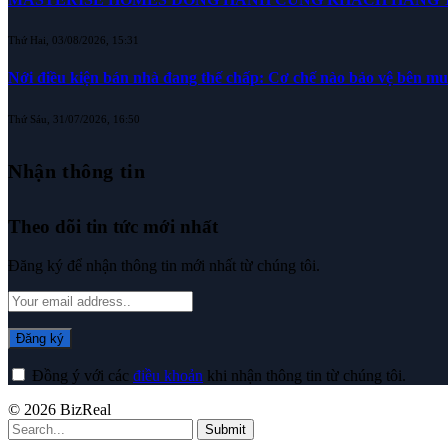
Thứ Hai, 03/08/2026, 15:31
Nới điều kiện bán nhà đang thế chấp: Cơ chế nào bảo vệ bên m
Thứ Sáu, 31/07/2026, 16:50
Nhận thông tin
Theo dõi tin tức mới nhất
Đăng ký để nhận thông tin mới nhất từ chúng tôi.
Đồng ý với các
điều khoản
khi nhận thông tin từ chúng tôi.
© 2026 BizReal
Submit