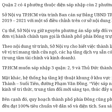
Quận 2 có 4 phường thuộc diện sáp nhập còn 2 phườn
Sở Nội vụ TP.HCM vừa trình Ban cán sự Đảng UBND TP.
2019 – 2021 với một số điều chỉnh trên cơ sở nội dung
Cụ thể, Sở Nội vụ giữ nguyên phương án sắp xếp đối v
đơn vị hành chính tạm gọi là thành phố phía Đông tr
Theo nội dung tờ trình, Sở Nội vụ cho biết việc thành
về vị trí mang tính cửa ngõ, các hạ tầng dịch vụ sẵn c
(trung tâm tài chính và kinh doanh).
TP.HCM muốn sáp nhập 3 quận: 2, 9 và Thủ Đức thành 
Mặt khác, hệ thống hạ tầng kỹ thuật khung ở khu vực 
Thành – Suối Tiên, đường Phạm Văn Đồng. “Việc sáp n
kinh tế tri thức, trung tâm đổi mới sáng tạo, thúc đẩ
Bên cạnh đó, quy hoạch thành phố phía Đông cũng ph
đều đạt 100% tiêu chuẩn về dân số và diện tích. Sau s