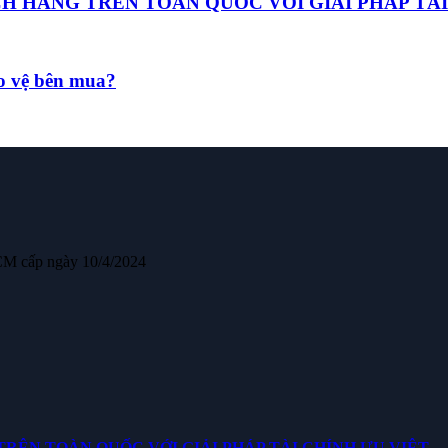
HÀNG TRÊN TOÀN QUỐC VỚI GIẢI PHÁP TÀI
ảo vệ bên mua?
CM cấp ngày 10/4/2024
ÊN TOÀN QUỐC VỚI GIẢI PHÁP TÀI CHÍNH ƯU VIỆT