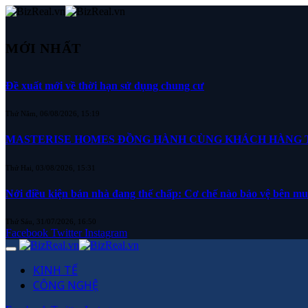
MỚI NHẤT
Đề xuất mới về thời hạn sử dụng chung cư
Thứ Năm, 06/08/2026, 15:19
MASTERISE HOMES ĐỒNG HÀNH CÙNG KHÁCH HÀNG TR
Thứ Hai, 03/08/2026, 15:31
Nới điều kiện bán nhà đang thế chấp: Cơ chế nào bảo vệ bên m
Thứ Sáu, 31/07/2026, 16:50
Facebook
Twitter
Instagram
KINH TẾ
CÔNG NGHỆ