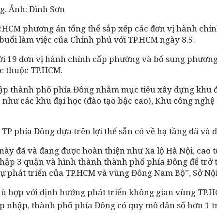
g. Ảnh: Đình Sơn
HCM phương án tổng thể sắp xếp các đơn vị hành chính
 buổi làm việc của Chính phủ với TP.HCM ngày 8.5.
ới 19 đơn vị hành chính cấp phường và bổ sung phương
ực thuộc TP.HCM.
 lập thành phố phía Đông nhằm mục tiêu xây dựng khu đô
ó như các khu đại học (đào tạo bậc cao), Khu công nghệ 
TP phía Đông dựa trên lợi thế sẵn có về hạ tầng đã và
này đã và đang được hoàn thiện như Xa lộ Hà Nội, cao 
hập 3 quận và hình thành thành phố phía Đông để trở t
y sự phát triển của TP.HCM và vùng Đông Nam Bộ”, Sở Nội
ù hợp với định hướng phát triển không gian vùng TP.
áp nhập, thành phố phía Đông có quy mô dân số hơn 1 tr