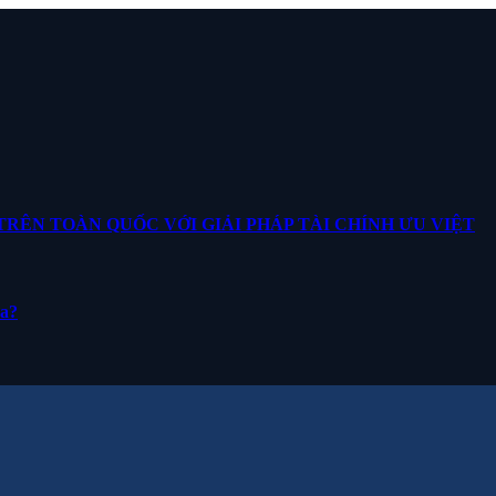
ÊN TOÀN QUỐC VỚI GIẢI PHÁP TÀI CHÍNH ƯU VIỆT
ua?