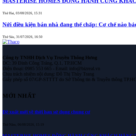
MASTERISE HOMES ĐỒNG HÀNH CÙNG KHÁCH 
Thứ Hai, 03/08/2026, 15:31
Nới điều kiện bán nhà đang thế chấp: Cơ chế nào b
Thứ Sáu, 31/07/2026, 16:50
Công ty TNHH Dịch Vụ Truyền Thông Hưng
ĐC: 39 Đinh Công Tráng, Q.1, TP.HCM
Điện thoại: 0985 553 665 - Email: info@bizreal.vn
Chịu trách nhiệm nội dung: Đỗ Thị Thùy Trang
Giấy phép số 07/GP-STTTT do Sở Thông tin & Truyền thông TP.H
MỚI NHẤT
Đề xuất mới về thời hạn sử dụng chung cư
Thứ Năm, 06/08/2026, 15:19
MASTERISE HOMES ĐỒNG HÀNH CÙNG KHÁCH HÀNG TR