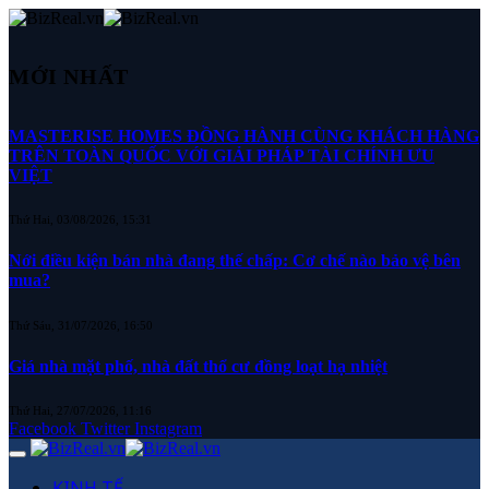
MỚI NHẤT
MASTERISE HOMES ĐỒNG HÀNH CÙNG KHÁCH HÀNG
TRÊN TOÀN QUỐC VỚI GIẢI PHÁP TÀI CHÍNH ƯU
VIỆT
Thứ Hai, 03/08/2026, 15:31
Nới điều kiện bán nhà đang thế chấp: Cơ chế nào bảo vệ bên
mua?
Thứ Sáu, 31/07/2026, 16:50
Giá nhà mặt phố, nhà đất thổ cư đồng loạt hạ nhiệt
Thứ Hai, 27/07/2026, 11:16
Facebook
Twitter
Instagram
KINH TẾ