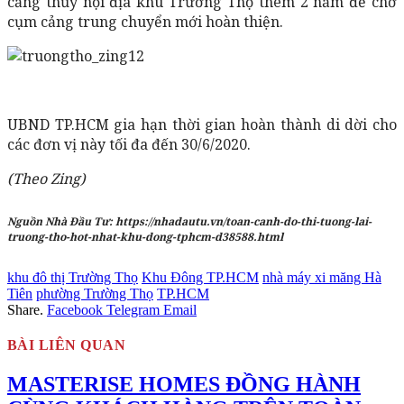
cảng thủy nội địa khu Trường Thọ thêm 2 năm để chờ
cụm cảng trung chuyển mới hoàn thiện.
UBND TP.HCM gia hạn thời gian hoàn thành di dời cho
các đơn vị này tối đa đến 30/6/2020.
(Theo Zing)
Nguồn Nhà Đầu Tư: https://nhadautu.vn/toan-canh-do-thi-tuong-lai-
truong-tho-hot-nhat-khu-dong-tphcm-d38588.html
khu đô thị Trường Thọ
Khu Đông TP.HCM
nhà máy xi măng Hà
Tiên
phường Trường Thọ
TP.HCM
Share.
Facebook
Telegram
Email
BÀI LIÊN QUAN
MASTERISE HOMES ĐỒNG HÀNH