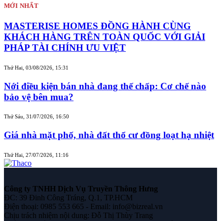
MỚI NHẤT
MASTERISE HOMES ĐỒNG HÀNH CÙNG
KHÁCH HÀNG TRÊN TOÀN QUỐC VỚI GIẢI
PHÁP TÀI CHÍNH ƯU VIỆT
Thứ Hai, 03/08/2026, 15:31
Nới điều kiện bán nhà đang thế chấp: Cơ chế nào
bảo vệ bên mua?
Thứ Sáu, 31/07/2026, 16:50
Giá nhà mặt phố, nhà đất thổ cư đồng loạt hạ nhiệt
Thứ Hai, 27/07/2026, 11:16
Công ty TNHH Dịch Vụ Truyền Thông Hưng
ĐC: 39 Đinh Công Tráng, Q.1, TP.HCM
Điện thoại: 0985 553 665 - Email: info@bizreal.vn
Chịu trách nhiệm nội dung: Đỗ Thị Thùy Trang