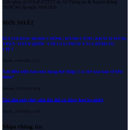
Giấy phép số 07/GP-STTTT do Sở Thông tin & Truyền thông
TP.HCM cấp ngày 10/4/2024
MỚI NHẤT
MASTERISE HOMES ĐỒNG HÀNH CÙNG KHÁCH HÀNG
TRÊN TOÀN QUỐC VỚI GIẢI PHÁP TÀI CHÍNH ƯU
VIỆT
Thứ Hai, 03/08/2026, 15:31
Nới điều kiện bán nhà đang thế chấp: Cơ chế nào bảo vệ bên
mua?
Thứ Sáu, 31/07/2026, 16:50
Giá nhà mặt phố, nhà đất thổ cư đồng loạt hạ nhiệt
Thứ Hai, 27/07/2026, 11:16
Nhận thông tin