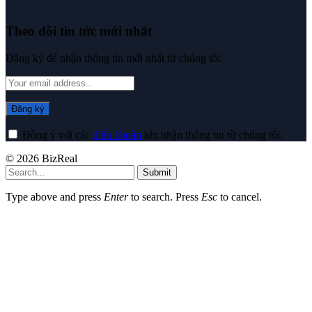
Theo dõi tin tức mới nhất
Đăng ký để nhận thông tin mới nhất từ chúng tôi.
Đồng ý với các
điều khoản
khi nhận thông tin từ chúng tôi.
© 2026 BizReal
Submit
Type above and press
Enter
to search. Press
Esc
to cancel.