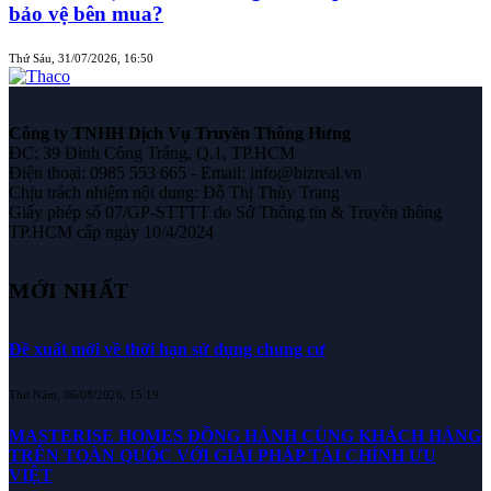
bảo vệ bên mua?
Thứ Sáu, 31/07/2026, 16:50
Công ty TNHH Dịch Vụ Truyền Thông Hưng
ĐC: 39 Đinh Công Tráng, Q.1, TP.HCM
Điện thoại: 0985 553 665 - Email: info@bizreal.vn
Chịu trách nhiệm nội dung: Đỗ Thị Thùy Trang
Giấy phép số 07/GP-STTTT do Sở Thông tin & Truyền thông
TP.HCM cấp ngày 10/4/2024
MỚI NHẤT
Đề xuất mới về thời hạn sử dụng chung cư
Thứ Năm, 06/08/2026, 15:19
MASTERISE HOMES ĐỒNG HÀNH CÙNG KHÁCH HÀNG
TRÊN TOÀN QUỐC VỚI GIẢI PHÁP TÀI CHÍNH ƯU
VIỆT