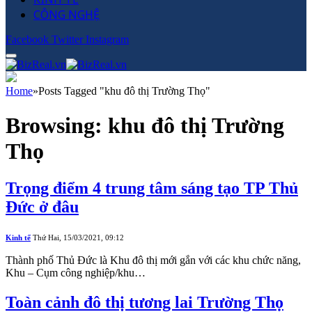
CÔNG NGHỆ
Facebook
Twitter
Instagram
Home
»
Posts Tagged "khu đô thị Trường Thọ"
Browsing:
khu đô thị Trường
Thọ
Trọng điểm 4 trung tâm sáng tạo TP Thủ
Đức ở đâu
Kinh tế
Thứ Hai, 15/03/2021, 09:12
Thành phố Thủ Đức là Khu đô thị mới gắn với các khu chức năng,
Khu – Cụm công nghiệp/khu…
Toàn cảnh đô thị tương lai Trường Thọ