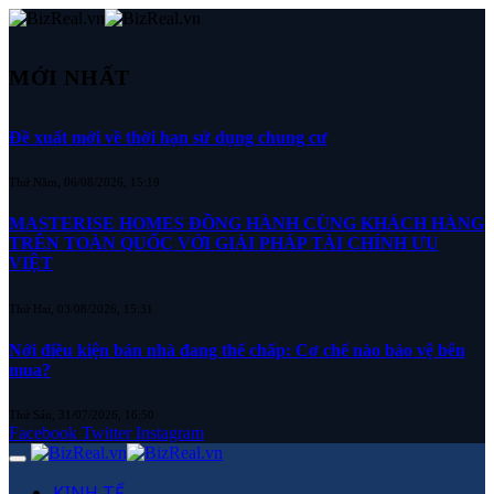
MỚI NHẤT
Đề xuất mới về thời hạn sử dụng chung cư
Thứ Năm, 06/08/2026, 15:19
MASTERISE HOMES ĐỒNG HÀNH CÙNG KHÁCH HÀNG
TRÊN TOÀN QUỐC VỚI GIẢI PHÁP TÀI CHÍNH ƯU
VIỆT
Thứ Hai, 03/08/2026, 15:31
Nới điều kiện bán nhà đang thế chấp: Cơ chế nào bảo vệ bên
mua?
Thứ Sáu, 31/07/2026, 16:50
Facebook
Twitter
Instagram
KINH TẾ