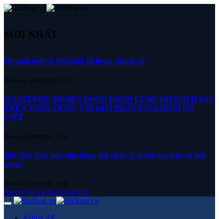
MỚI NHẤT
Đề xuất mới về thời hạn sử dụng chung cư
Thứ Năm, 06/08/2026, 15:19
MASTERISE HOMES ĐỒNG HÀNH CÙNG KHÁCH HÀNG
TRÊN TOÀN QUỐC VỚI GIẢI PHÁP TÀI CHÍNH ƯU
VIỆT
Thứ Hai, 03/08/2026, 15:31
Nới điều kiện bán nhà đang thế chấp: Cơ chế nào bảo vệ bên
mua?
Thứ Sáu, 31/07/2026, 16:50
Facebook
Twitter
Instagram
KINH TẾ