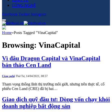
CÔNG NGHỆ
Facebook
Twitter
Instagram
Home
»
Posts Tagged "VinaCapital"
Browsing:
VinaCapital
Vì đâu Dragon Capital và VinaCapital
bán tháo Cen Land
Công nghệ
Thứ Tư, 14/04/2021, 08:57
Tham vọng thống lĩnh thị trường môi giới, nhưng trên thực tế, cổ
phiếu Cen Land (CRE) đã bị hai…
Giao dịch quỹ đầu tư: Dòng vốn chạy khỏi
doanh nghiệp bất động sản