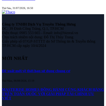
Thứ Sáu, 31/07/2026, 16:50
Công ty TNHH Dịch Vụ Truyền Thông Hưng
ĐC: 39 Đinh Công Tráng, Q.1, TP.HCM
Điện thoại: 0985 553 665 - Email: info@bizreal.vn
Chịu trách nhiệm nội dung: Đỗ Thị Thùy Trang
Giấy phép số 07/GP-STTTT do Sở Thông tin & Truyền thông
TP.HCM cấp ngày 10/4/2024
MỚI NHẤT
Đề xuất mới về thời hạn sử dụng chung cư
Thứ Năm, 06/08/2026, 15:19
MASTERISE HOMES ĐỒNG HÀNH CÙNG KHÁCH HÀNG
TRÊN TOÀN QUỐC VỚI GIẢI PHÁP TÀI CHÍNH ƯU
VIỆT