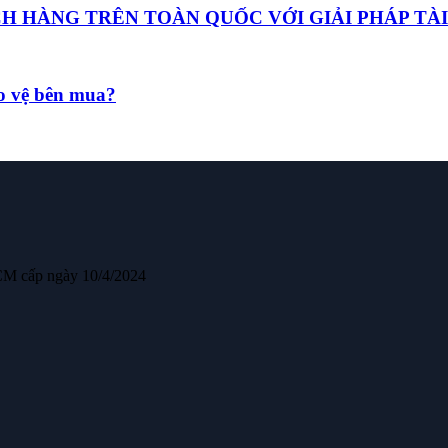
HÀNG TRÊN TOÀN QUỐC VỚI GIẢI PHÁP TÀI
ảo vệ bên mua?
CM cấp ngày 10/4/2024