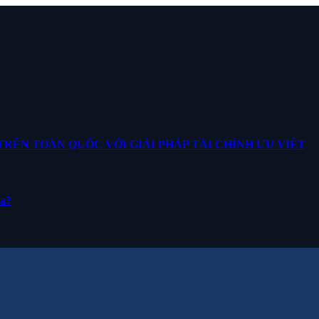
ÊN TOÀN QUỐC VỚI GIẢI PHÁP TÀI CHÍNH ƯU VIỆT
ua?