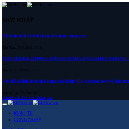
MỚI NHẤT
Đề xuất mới về thời hạn sử dụng chung cư
Thứ Năm, 06/08/2026, 15:19
MASTERISE HOMES ĐỒNG HÀNH CÙNG KHÁCH HÀNG TR
Thứ Hai, 03/08/2026, 15:31
Nới điều kiện bán nhà đang thế chấp: Cơ chế nào bảo vệ bên m
Thứ Sáu, 31/07/2026, 16:50
Facebook
Twitter
Instagram
KINH TẾ
CÔNG NGHỆ