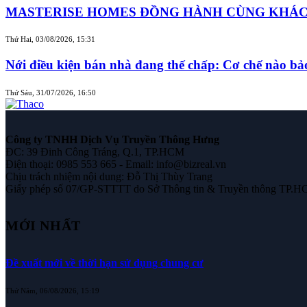
MASTERISE HOMES ĐỒNG HÀNH CÙNG KHÁCH 
Thứ Hai, 03/08/2026, 15:31
Nới điều kiện bán nhà đang thế chấp: Cơ chế nào b
Thứ Sáu, 31/07/2026, 16:50
Công ty TNHH Dịch Vụ Truyền Thông Hưng
ĐC: 39 Đinh Công Tráng, Q.1, TP.HCM
Điện thoại: 0985 553 665 - Email: info@bizreal.vn
Chịu trách nhiệm nội dung: Đỗ Thị Thùy Trang
Giấy phép số 07/GP-STTTT do Sở Thông tin & Truyền thông TP.H
MỚI NHẤT
Đề xuất mới về thời hạn sử dụng chung cư
Thứ Năm, 06/08/2026, 15:19