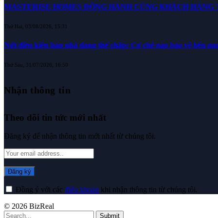
MASTERISE HOMES ĐỒNG HÀNH CÙNG KHÁCH HÀNG TR
Thứ Hai, 03/08/2026, 15:31
Nới điều kiện bán nhà đang thế chấp: Cơ chế nào bảo vệ bên m
Thứ Sáu, 31/07/2026, 16:50
Nhận thông tin
Theo dõi tin tức mới nhất
Đăng ký để nhận thông tin mới nhất từ chúng tôi.
Đồng ý với các
điều khoản
khi nhận thông tin từ chúng tôi.
© 2026 BizReal
Submit