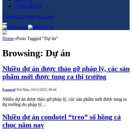
CÔNG NGHỆ
Facebook
Twitter
Instagram
Home
»
Posts Tagged "Dự án"
Browsing:
Dự án
Nhiều dự án được tháo gỡ pháp lý, các sản
phẩm mới được tung ra thị trường
Featured
Thứ Năm, 16/11/2023, 09:44
Nhiều dự án được tháo gỡ pháp lý, các sản phẩm mới được tung ra
thị trường do pháp lý…
Nhiều dự án condotel “treo” sổ hồng cả
chục năm nay