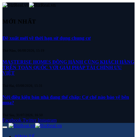
MỚI NHẤT
Đề xuất mới về thời hạn sử dụng chung cư
Thứ Năm, 06/08/2026, 15:19
MASTERISE HOMES ĐỒNG HÀNH CÙNG KHÁCH HÀNG
TRÊN TOÀN QUỐC VỚI GIẢI PHÁP TÀI CHÍNH ƯU
VIỆT
Thứ Hai, 03/08/2026, 15:31
Nới điều kiện bán nhà đang thế chấp: Cơ chế nào bảo vệ bên
mua?
Thứ Sáu, 31/07/2026, 16:50
Facebook
Twitter
Instagram
KINH TẾ