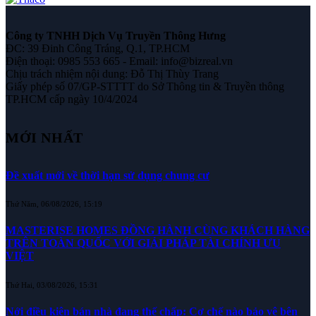
Công ty TNHH Dịch Vụ Truyền Thông Hưng
ĐC: 39 Đinh Công Tráng, Q.1, TP.HCM
Điện thoại: 0985 553 665 - Email: info@bizreal.vn
Chịu trách nhiệm nội dung: Đỗ Thị Thùy Trang
Giấy phép số 07/GP-STTTT do Sở Thông tin & Truyền thông
TP.HCM cấp ngày 10/4/2024
MỚI NHẤT
Đề xuất mới về thời hạn sử dụng chung cư
Thứ Năm, 06/08/2026, 15:19
MASTERISE HOMES ĐỒNG HÀNH CÙNG KHÁCH HÀNG
TRÊN TOÀN QUỐC VỚI GIẢI PHÁP TÀI CHÍNH ƯU
VIỆT
Thứ Hai, 03/08/2026, 15:31
Nới điều kiện bán nhà đang thế chấp: Cơ chế nào bảo vệ bên