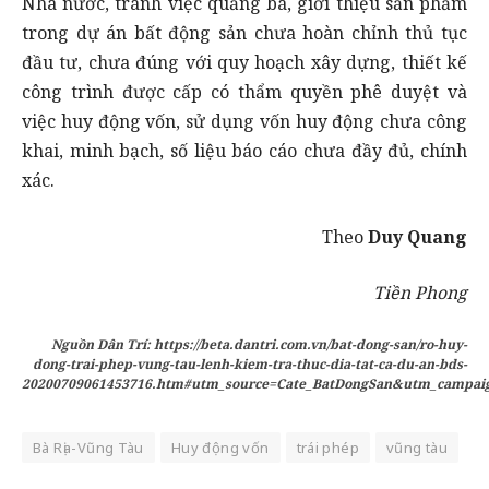
Nhà nước, tránh việc quảng bá, giới thiệu sản phẩm
trong dự án bất động sản chưa hoàn chỉnh thủ tục
đầu tư, chưa đúng với quy hoạch xây dựng, thiết kế
công trình được cấp có thẩm quyền phê duyệt và
việc huy động vốn, sử dụng vốn huy động chưa công
khai, minh bạch, số liệu báo cáo chưa đầy đủ, chính
xác.
Theo
Duy Quang
Tiền Phong
Nguồn Dân Trí: https://beta.dantri.com.vn/bat-dong-san/ro-huy-
dong-trai-phep-vung-tau-lenh-kiem-tra-thuc-dia-tat-ca-du-an-bds-
20200709061453716.htm#utm_source=Cate_BatDongSan&utm_campa
Bà Rịa-Vũng Tàu
Huy động vốn
trái phép
vũng tàu