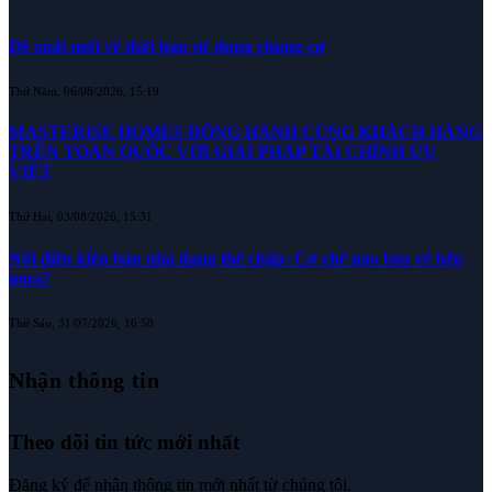
Đề xuất mới về thời hạn sử dụng chung cư
Thứ Năm, 06/08/2026, 15:19
MASTERISE HOMES ĐỒNG HÀNH CÙNG KHÁCH HÀNG
TRÊN TOÀN QUỐC VỚI GIẢI PHÁP TÀI CHÍNH ƯU
VIỆT
Thứ Hai, 03/08/2026, 15:31
Nới điều kiện bán nhà đang thế chấp: Cơ chế nào bảo vệ bên
mua?
Thứ Sáu, 31/07/2026, 16:50
Nhận thông tin
Theo dõi tin tức mới nhất
Đăng ký để nhận thông tin mới nhất từ chúng tôi.