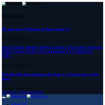
MỚI NHẤT
Đề xuất mới về thời hạn sử dụng chung cư
Thứ Năm, 06/08/2026, 15:19
MASTERISE HOMES ĐỒNG HÀNH CÙNG KHÁCH HÀNG
TRÊN TOÀN QUỐC VỚI GIẢI PHÁP TÀI CHÍNH ƯU
VIỆT
Thứ Hai, 03/08/2026, 15:31
Nới điều kiện bán nhà đang thế chấp: Cơ chế nào bảo vệ bên
mua?
Thứ Sáu, 31/07/2026, 16:50
Facebook
Twitter
Instagram
KINH TẾ