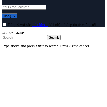
Đồng ý với các
điều khoản
khi nhận thông tin từ chúng tôi.
© 2026 BizReal
Submit
Type above and press
Enter
to search. Press
Esc
to cancel.