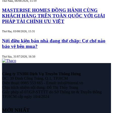
Thứ Năm, 06/08/2026, 15:19
MASTERISE HOMES ĐỒNG HÀNH CÙNG
KHÁCH HÀNG TRÊN TOÀN QUỐC VỚI GIẢI
PHÁP TÀI CHÍNH ƯU VIỆT
Thứ Hai, 03/08/2026, 15:31
Nới điều kiện bán nhà đang thế chấp: Cơ chế nào
bảo vệ bên mua?
Thứ Sáu, 31/07/2026, 16:50
Công ty TNHH Dịch Vụ Truyền Thông Hưng
ĐC: 39 Đinh Công Tráng, Q.1, TP.HCM
Điện thoại: 0985 553 665 - Email: info@bizreal.vn
Chịu trách nhiệm nội dung: Đỗ Thị Thùy Trang
Giấy phép số 07/GP-STTTT do Sở Thông tin & Truyền thông
TP.HCM cấp ngày 10/4/2024
MỚI NHẤT