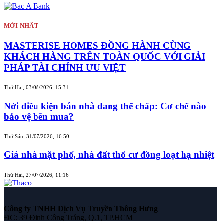
MỚI NHẤT
MASTERISE HOMES ĐỒNG HÀNH CÙNG
KHÁCH HÀNG TRÊN TOÀN QUỐC VỚI GIẢI
PHÁP TÀI CHÍNH ƯU VIỆT
Thứ Hai, 03/08/2026, 15:31
Nới điều kiện bán nhà đang thế chấp: Cơ chế nào
bảo vệ bên mua?
Thứ Sáu, 31/07/2026, 16:50
Giá nhà mặt phố, nhà đất thổ cư đồng loạt hạ nhiệt
Thứ Hai, 27/07/2026, 11:16
Công ty TNHH Dịch Vụ Truyền Thông Hưng
ĐC: 39 Đinh Công Tráng, Q.1, TP.HCM