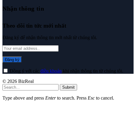
Nhận thông tin
Theo dõi tin tức mới nhất
Đăng ký để nhận thông tin mới nhất từ chúng tôi.
Đồng ý với các
điều khoản
khi nhận thông tin từ chúng tôi.
© 2026 BizReal
Submit
Type above and press
Enter
to search. Press
Esc
to cancel.