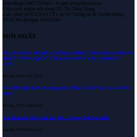
Điện thoại: 0985 553 665 - Email: info@bizreal.vn
Chịu trách nhiệm nội dung: Đỗ Thị Thùy Trang
Giấy phép số 07/GP-STTTT do Sở Thông tin & Truyền thông
TP.HCM cấp ngày 10/4/2024
MỚI NHẤT
MASTERISE HOMES ĐỒNG HÀNH CÙNG KHÁCH HÀNG
TRÊN TOÀN QUỐC VỚI GIẢI PHÁP TÀI CHÍNH ƯU
VIỆT
Thứ Hai, 03/08/2026, 15:31
Nới điều kiện bán nhà đang thế chấp: Cơ chế nào bảo vệ bên
mua?
Thứ Sáu, 31/07/2026, 16:50
Giá nhà mặt phố, nhà đất thổ cư đồng loạt hạ nhiệt
Thứ Hai, 27/07/2026, 11:16