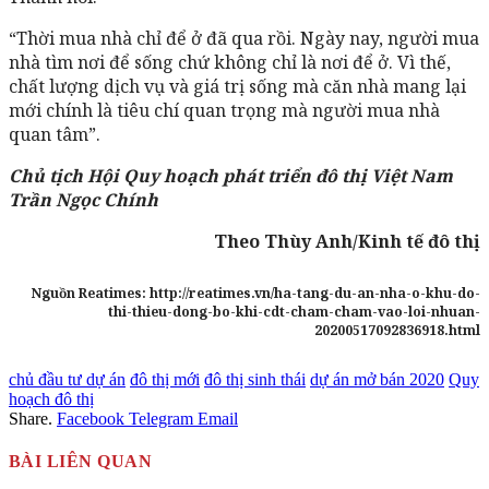
“Thời mua nhà chỉ để ở đã qua rồi. Ngày nay, người mua
nhà tìm nơi để sống chứ không chỉ là nơi để ở. Vì thế,
chất lượng dịch vụ và giá trị sống mà căn nhà mang lại
mới chính là tiêu chí quan trọng mà người mua nhà
quan tâm”.
Chủ tịch Hội Quy hoạch phát triển đô thị Việt Nam
Trần Ngọc Chính
Theo Thùy Anh/Kinh tế đô thị
Nguồn Reatimes: http://reatimes.vn/ha-tang-du-an-nha-o-khu-do-
thi-thieu-dong-bo-khi-cdt-cham-cham-vao-loi-nhuan-
20200517092836918.html
chủ đầu tư dự án
đô thị mới
đô thị sinh thái
dự án mở bán 2020
Quy
hoạch đô thị
Share.
Facebook
Telegram
Email
BÀI LIÊN QUAN