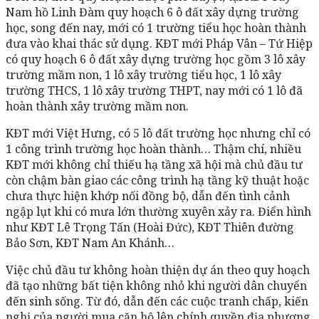
Nam hồ Linh Đàm quy hoạch 6 ô đất xây dựng trường
học, song đến nay, mới có 1 trường tiểu học hoàn thành
đưa vào khai thác sử dụng. KĐT mới Pháp Vân – Tứ Hiệp
có quy hoạch 6 ô đất xây dựng trường học gồm 3 lô xây
trường mầm non, 1 lô xây trường tiểu học, 1 lô xây
trường THCS, 1 lô xây trường THPT, nay mới có 1 lô đã
hoàn thành xây trường mầm non.
KĐT mới Việt Hưng, có 5 lô đất trường học nhưng chỉ có
1 công trình trường học hoàn thành… Thậm chí, nhiều
KĐT mới không chỉ thiếu hạ tầng xã hội mà chủ đầu tư
còn chậm bàn giao các công trình hạ tầng kỹ thuật hoặc
chưa thực hiện khớp nối đồng bộ, dẫn đến tình cảnh
ngập lụt khi có mưa lớn thường xuyên xảy ra. Điển hình
như KĐT Lê Trọng Tấn (Hoài Đức), KĐT Thiên đường
Bảo Sơn, KĐT Nam An Khánh…
Việc chủ đầu tư không hoàn thiện dự án theo quy hoạch
đã tạo những bất tiện không nhỏ khi người dân chuyển
đến sinh sống. Từ đó, dẫn đến các cuộc tranh chấp, kiến
nghị của người mua căn hộ lên chính quyền địa phương,