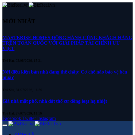
MỚI NHẤT
MASTERISE HOMES ĐỒNG HÀNH CÙNG KHÁCH HÀNG
TRÊN TOÀN QUỐC VỚI GIẢI PHÁP TÀI CHÍNH ƯU
VIỆT
Thứ Hai, 03/08/2026, 15:31
Nới điều kiện bán nhà đang thế chấp: Cơ chế nào bảo vệ bên
mua?
Thứ Sáu, 31/07/2026, 16:50
Giá nhà mặt phố, nhà đất thổ cư đồng loạt hạ nhiệt
Thứ Hai, 27/07/2026, 11:16
Facebook
Twitter
Instagram
KINH TẾ