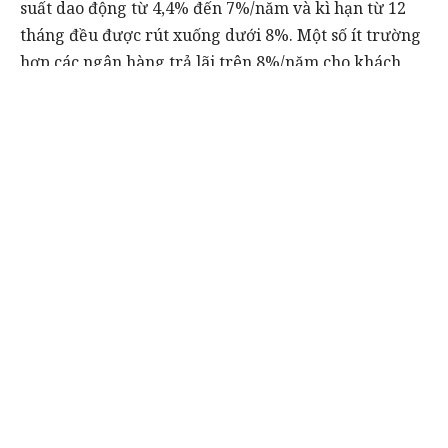
suất dao động từ 4,4% đến 7%/năm và kì hạn từ 12
tháng đều được rút xuống dưới 8%. Một số ít trường
hợp các ngân hàng trả lãi trên 8%/năm cho khách
hàng có số tiền gửi lớn.
Lãi suất liên ngân hàng kì hạn 1 tháng vẫn đang duy
trì ở mức thấp phần nào cho thấy dòng tiền trong hệ
thống vẫn sẽ tiếp tục dồi dào trong ít nhất một tháng
tới. Lãi suất liên ngân hàng kì hạn 1 tuần và 2 tuần
lần lượt là 0,25%/năm và 0,34%/năm. Trong khi lãi
suất kì hạn qua đêm vẫn ổn định ở mức 0,13%/năm.
Đây cũng là mức lãi thấp nhất trong hơn năm 5 trở
lại.
Theo chuyên gia phân tích của VDSC, nguyên nhân
được cho rằng sau những tác động của dịch bệnh,
việc vay trở nên khó khăn song tâm lí người dân gửi