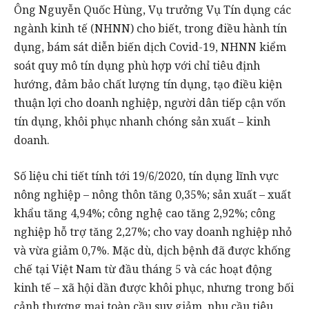
Ông Nguyễn Quốc Hùng, Vụ trưởng Vụ Tín dụng các
ngành kinh tế (NHNN) cho biết, trong điều hành tín
dụng, bám sát diễn biến dịch Covid-19, NHNN kiểm
soát quy mô tín dụng phù hợp với chỉ tiêu định
hướng, đảm bảo chất lượng tín dụng, tạo điều kiện
thuận lợi cho doanh nghiệp, người dân tiếp cận vốn
tín dụng, khôi phục nhanh chóng sản xuất – kinh
doanh.
Số liệu chi tiết tính tới 19/6/2020, tín dụng lĩnh vực
nông nghiệp – nông thôn tăng 0,35%; sản xuất – xuất
khẩu tăng 4,94%; công nghệ cao tăng 2,92%; công
nghiệp hỗ trợ tăng 2,27%; cho vay doanh nghiệp nhỏ
và vừa giảm 0,7%. Mặc dù, dịch bệnh đã được khống
chế tại Việt Nam từ đầu tháng 5 và các hoạt động
kinh tế – xã hội dần được khôi phục, nhưng trong bối
cảnh thương mại toàn cầu suy giảm, nhu cầu tiêu