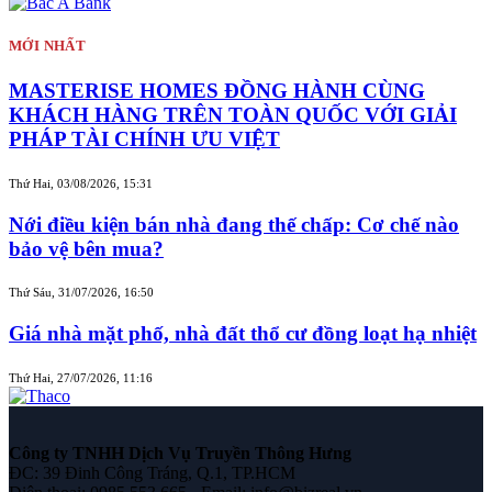
MỚI NHẤT
MASTERISE HOMES ĐỒNG HÀNH CÙNG
KHÁCH HÀNG TRÊN TOÀN QUỐC VỚI GIẢI
PHÁP TÀI CHÍNH ƯU VIỆT
Thứ Hai, 03/08/2026, 15:31
Nới điều kiện bán nhà đang thế chấp: Cơ chế nào
bảo vệ bên mua?
Thứ Sáu, 31/07/2026, 16:50
Giá nhà mặt phố, nhà đất thổ cư đồng loạt hạ nhiệt
Thứ Hai, 27/07/2026, 11:16
Công ty TNHH Dịch Vụ Truyền Thông Hưng
ĐC: 39 Đinh Công Tráng, Q.1, TP.HCM