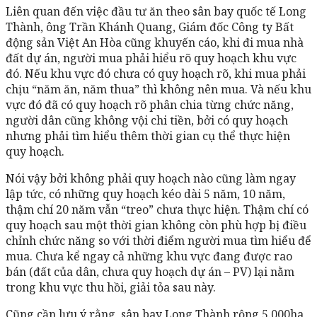
Liên quan đến việc đầu tư ăn theo sân bay quốc tế Long
Thành, ông Trần Khánh Quang, Giám đốc Công ty Bất
động sản Việt An Hòa cũng khuyến cáo, khi đi mua nhà
đất dự án, người mua phải hiểu rõ quy hoạch khu vực
đó. Nếu khu vực đó chưa có quy hoạch rõ, khi mua phải
chịu “năm ăn, năm thua” thì không nên mua. Và nếu khu
vực đó đã có quy hoạch rõ phân chia từng chức năng,
người dân cũng không vội chi tiền, bởi có quy hoạch
nhưng phải tìm hiểu thêm thời gian cụ thể thực hiện
quy hoạch.
Nói vậy bởi không phải quy hoạch nào cũng làm ngay
lập tức, có những quy hoạch kéo dài 5 năm, 10 năm,
thậm chí 20 năm vẫn “treo” chưa thực hiện. Thậm chí có
quy hoạch sau một thời gian không còn phù hợp bị điều
chỉnh chức năng so với thời điểm người mua tìm hiểu để
mua. Chưa kể ngay cả những khu vực đang được rao
bán (đất của dân, chưa quy hoạch dự án – PV) lại nằm
trong khu vực thu hồi, giải tỏa sau này.
Cũng cần lưu ý rằng, sân bay Long Thành rộng 5.000ha