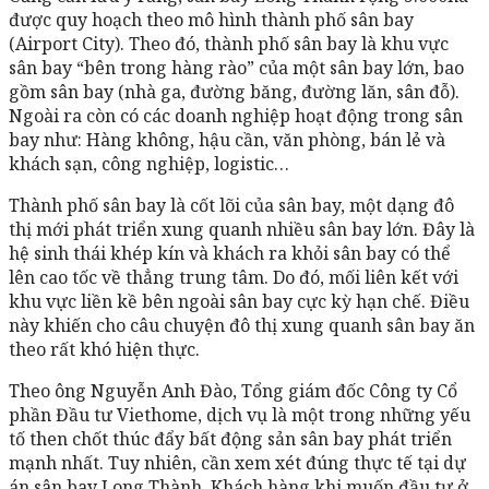
được quy hoạch theo mô hình thành phố sân bay
(Airport City). Theo đó, thành phố sân bay là khu vực
sân bay “bên trong hàng rào” của một sân bay lớn, bao
gồm sân bay (nhà ga, đường băng, đường lăn, sân đỗ).
Ngoài ra còn có các doanh nghiệp hoạt động trong sân
bay như: Hàng không, hậu cần, văn phòng, bán lẻ và
khách sạn, công nghiệp, logistic…
Thành phố sân bay là cốt lõi của sân bay, một dạng đô
thị mới phát triển xung quanh nhiều sân bay lớn. Đây là
hệ sinh thái khép kín và khách ra khỏi sân bay có thể
lên cao tốc về thẳng trung tâm. Do đó, mối liên kết với
khu vực liền kề bên ngoài sân bay cực kỳ hạn chế. Điều
này khiến cho câu chuyện đô thị xung quanh sân bay ăn
theo rất khó hiện thực.
Theo ông Nguyễn Anh Đào, Tổng giám đốc Công ty Cổ
phần Đầu tư Viethome, dịch vụ là một trong những yếu
tố then chốt thúc đẩy bất động sản sân bay phát triển
mạnh nhất. Tuy nhiên, cần xem xét đúng thực tế tại dự
án sân bay Long Thành. Khách hàng khi muốn đầu tư ở