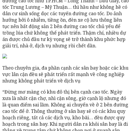
đường cao tốc như TP.HCM – Long Thành – Dầu Giây, cao
tốc Trung Lương – Mỹ Thuận… thì hầu như không hề có
dân cư sinh sống dọc các tuyến đường cao tốc. Do ảnh
hưởng bởi ô nhiễm, tiềng ồn, đèn xe cộ lưu thông liên
tục nên bất động sản 2 bên đường cao tốc chủ yếu để
trồng lúa chứ không thể phát triển. Thậm chí, nhiều dự
án được chủ đầu tư kỳ vọng sẽ trở thành khu phức hợp
giải trí, nhà ở, dịch vụ nhưng rồi chết dần.
Theo chuyên gia, đa phần cạnh các sân bay hoặc các khu
vực lân cận đều sẽ phát triển rất mạnh về công nghiệp
nhưng không phát triển về dịch vụ
“Đừng mơ màng có khu đô thị bên cạnh cao tốc. Ngày
xưa là nhất cận chợ, nhì cận sông, giờ cạnh lộ nhưng đó
là quan điểm sai lầm. Không ai chuyển về ở 2 bên đường
cao tốc để ở. Thông thường ở sân bay sẽ có các khu quy
hoạch riêng, tất cả các dịch vụ, kho bãi… đều được quy
hoạch trong sân bay. Khi người dân ra khỏi sân bay là đi
thẳng về trung tâm chứ không chọn nơi ở quanh sân