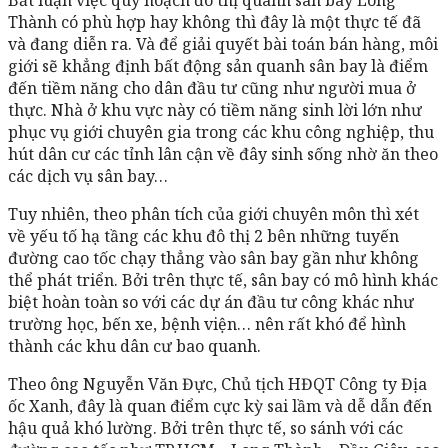
Thành có phù hợp hay không thì đây là một thực tế đã
và đang diễn ra. Và để giải quyết bài toán bán hàng, môi
giới sẽ khẳng định bất động sản quanh sân bay là điểm
đến tiềm năng cho dân đầu tư cũng như người mua ở
thực. Nhà ở khu vực này có tiềm năng sinh lời lớn như
phục vụ giới chuyên gia trong các khu công nghiệp, thu
hút dân cư các tỉnh lân cận về đây sinh sống nhờ ăn theo
các dịch vụ sân bay…
Tuy nhiên, theo phân tích của giới chuyên môn thì xét
về yếu tố hạ tầng các khu đô thị 2 bên những tuyến
đường cao tốc chạy thẳng vào sân bay gần như không
thể phát triển. Bởi trên thực tế, sân bay có mô hình khác
biệt hoàn toàn so với các dự án đầu tư công khác như
trường học, bến xe, bệnh viện… nên rất khó để hình
thành các khu dân cư bao quanh.
Theo ông Nguyễn Văn Đực, Chủ tịch HĐQT Công ty Địa
ốc Xanh, đây là quan điểm cực kỳ sai lầm và dễ dẫn đến
hậu quả khó lường. Bởi trên thực tế, so sánh với các