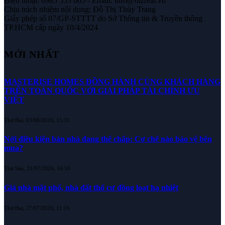
Điện thoại: 0985 553 665 - Email: info@bizreal.vn
Chịu trách nhiệm nội dung: Đỗ Thị Thùy Trang
Giấy phép số 07/GP-STTTT do Sở Thông tin & Truyền thông
TP.HCM cấp ngày 10/4/2024
MỚI NHẤT
MASTERISE HOMES ĐỒNG HÀNH CÙNG KHÁCH HÀNG
TRÊN TOÀN QUỐC VỚI GIẢI PHÁP TÀI CHÍNH ƯU
VIỆT
Thứ Hai, 03/08/2026, 15:31
Nới điều kiện bán nhà đang thế chấp: Cơ chế nào bảo vệ bên
mua?
Thứ Sáu, 31/07/2026, 16:50
Giá nhà mặt phố, nhà đất thổ cư đồng loạt hạ nhiệt
Thứ Hai, 27/07/2026, 11:16