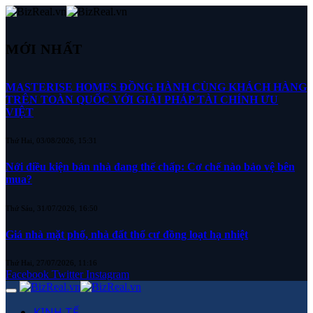
MỚI NHẤT
MASTERISE HOMES ĐỒNG HÀNH CÙNG KHÁCH HÀNG
TRÊN TOÀN QUỐC VỚI GIẢI PHÁP TÀI CHÍNH ƯU
VIỆT
Thứ Hai, 03/08/2026, 15:31
Nới điều kiện bán nhà đang thế chấp: Cơ chế nào bảo vệ bên
mua?
Thứ Sáu, 31/07/2026, 16:50
Giá nhà mặt phố, nhà đất thổ cư đồng loạt hạ nhiệt
Thứ Hai, 27/07/2026, 11:16
Facebook
Twitter
Instagram
KINH TẾ