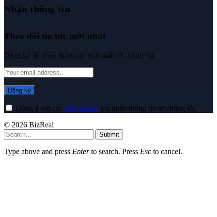
Nhận thông tin
Theo dõi tin tức mới nhất
Đăng ký để nhận thông tin mới nhất từ chúng tôi.
Đồng ý với các
điều khoản
khi nhận thông tin từ chúng tôi.
© 2026 BizReal
Submit
Type above and press
Enter
to search. Press
Esc
to cancel.