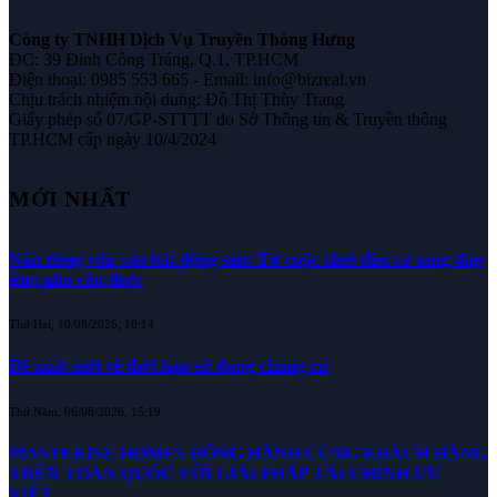
Công ty TNHH Dịch Vụ Truyền Thông Hưng
ĐC: 39 Đinh Công Tráng, Q.1, TP.HCM
Điện thoại: 0985 553 665 - Email: info@bizreal.vn
Chịu trách nhiệm nội dung: Đỗ Thị Thùy Trang
Giấy phép số 07/GP-STTTT do Sở Thông tin & Truyền thông
TP.HCM cấp ngày 10/4/2024
MỚI NHẤT
Nắn dòng vốn vào bất động sản: Từ cuộc chơi đầu cơ sang đáp
ứng nhu cầu thực
Thứ Hai, 10/08/2026, 10:14
Đề xuất mới về thời hạn sử dụng chung cư
Thứ Năm, 06/08/2026, 15:19
MASTERISE HOMES ĐỒNG HÀNH CÙNG KHÁCH HÀNG
TRÊN TOÀN QUỐC VỚI GIẢI PHÁP TÀI CHÍNH ƯU
VIỆT