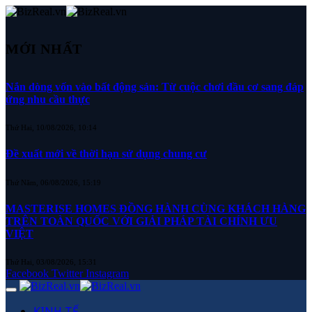
MỚI NHẤT
Nắn dòng vốn vào bất động sản: Từ cuộc chơi đầu cơ sang đáp
ứng nhu cầu thực
Thứ Hai, 10/08/2026, 10:14
Đề xuất mới về thời hạn sử dụng chung cư
Thứ Năm, 06/08/2026, 15:19
MASTERISE HOMES ĐỒNG HÀNH CÙNG KHÁCH HÀNG
TRÊN TOÀN QUỐC VỚI GIẢI PHÁP TÀI CHÍNH ƯU
VIỆT
Thứ Hai, 03/08/2026, 15:31
Facebook
Twitter
Instagram
KINH TẾ