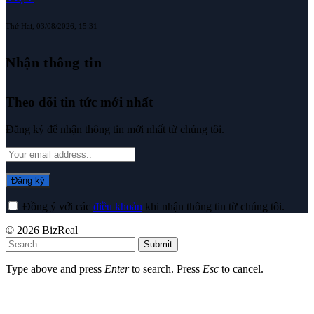
Thứ Hai, 03/08/2026, 15:31
Nhận thông tin
Theo dõi tin tức mới nhất
Đăng ký để nhận thông tin mới nhất từ chúng tôi.
Đồng ý với các
điều khoản
khi nhận thông tin từ chúng tôi.
© 2026 BizReal
Submit
Type above and press
Enter
to search. Press
Esc
to cancel.