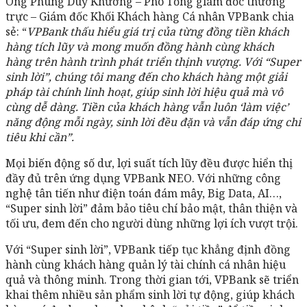
Ông Phùng Duy Khương – Phó Tổng giám đốc thường
trực – Giám đốc Khối Khách hàng Cá nhân VPBank chia
sẻ: “
VPBank thấu hiểu giá trị của từng đồng tiền khách
hàng tích lũy và mong muốn đồng hành cùng khách
hàng trên hành trình phát triển thịnh vượng. Với “Super
sinh lời”, chúng tôi mang đến cho khách hàng một giải
pháp tài chính linh hoạt, giúp sinh lời hiệu quả mà vô
cùng dễ dàng. Tiền của khách hàng vẫn luôn ‘làm việc’
năng động mỗi ngày, sinh lời đều đặn và vẫn đáp ứng chi
tiêu khi cần”.
Mọi biến động số dư, lợi suất tích lũy đều được hiển thị
đầy đủ trên ứng dụng VPBank NEO. Với những công
nghệ tân tiến như điện toán đám mây, Big Data, AI…,
“Super sinh lời” đảm bảo tiêu chí bảo mật, thân thiện và
tối ưu, đem đến cho người dùng những lợi ích vượt trội.
Với “Super sinh lời”, VPBank tiếp tục khẳng định đồng
hành cùng khách hàng quản lý tài chính cá nhân hiệu
quả và thông minh. Trong thời gian tới, VPBank sẽ triển
khai thêm nhiều sản phẩm sinh lời tự động, giúp khách