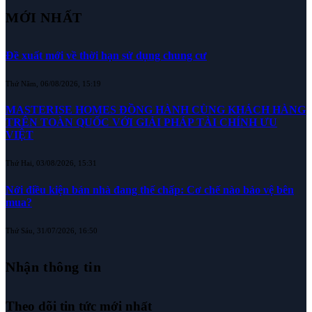
MỚI NHẤT
Đề xuất mới về thời hạn sử dụng chung cư
Thứ Năm, 06/08/2026, 15:19
MASTERISE HOMES ĐỒNG HÀNH CÙNG KHÁCH HÀNG
TRÊN TOÀN QUỐC VỚI GIẢI PHÁP TÀI CHÍNH ƯU
VIỆT
Thứ Hai, 03/08/2026, 15:31
Nới điều kiện bán nhà đang thế chấp: Cơ chế nào bảo vệ bên
mua?
Thứ Sáu, 31/07/2026, 16:50
Nhận thông tin
Theo dõi tin tức mới nhất