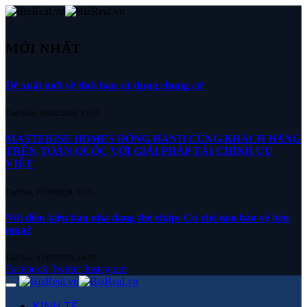
MỚI NHẤT
Đề xuất mới về thời hạn sử dụng chung cư
Thứ Năm, 06/08/2026, 15:19
MASTERISE HOMES ĐỒNG HÀNH CÙNG KHÁCH HÀNG
TRÊN TOÀN QUỐC VỚI GIẢI PHÁP TÀI CHÍNH ƯU
VIỆT
Thứ Hai, 03/08/2026, 15:31
Nới điều kiện bán nhà đang thế chấp: Cơ chế nào bảo vệ bên
mua?
Thứ Sáu, 31/07/2026, 16:50
Facebook
Twitter
Instagram
KINH TẾ