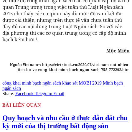
về mức độ công khai ngân sách các cơ quan cấp bộ và cơ
quan Trung ương trong việc tuân thủ Luật Ngân sách
2015 cho thấy các cơ quan này dù mức độ cam kết đã
được cải thiện, nhưng trên thực tế vẫn chưa tuân thủ
đầy đủ các nội dung trong Luật Ngân sách. So với các
địa phương thì các cơ quan trung ương có cập độ minh
bạch kém hơn./.
Mộc Miên
Nguồn Vietnam+: https://vietstock.vn/2020/07/viet-nam-dat-nhieu-
tien-bo-ve-cong-khai-minh-bach-ngan-sach-758-772292.htm
công khai minh bạch ngân sách
khảo sát MOBI 2019
Minh bạch
ngân sách
Share.
Facebook
Telegram
Email
BÀI LIÊN QUAN
Quy hoạch và nhu cầu ở thực dẫn dắt chu
kỳ mới của thị trường bất động sản