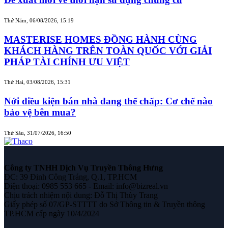
Thứ Năm, 06/08/2026, 15:19
MASTERISE HOMES ĐỒNG HÀNH CÙNG
KHÁCH HÀNG TRÊN TOÀN QUỐC VỚI GIẢI
PHÁP TÀI CHÍNH ƯU VIỆT
Thứ Hai, 03/08/2026, 15:31
Nới điều kiện bán nhà đang thế chấp: Cơ chế nào
bảo vệ bên mua?
Thứ Sáu, 31/07/2026, 16:50
Công ty TNHH Dịch Vụ Truyền Thông Hưng
ĐC: 39 Đinh Công Tráng, Q.1, TP.HCM
Điện thoại: 0985 553 665 - Email: info@bizreal.vn
Chịu trách nhiệm nội dung: Đỗ Thị Thùy Trang
Giấy phép số 07/GP-STTTT do Sở Thông tin & Truyền thông
TP.HCM cấp ngày 10/4/2024