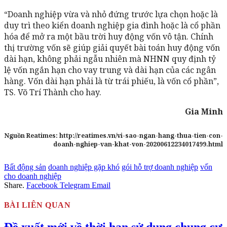
“Doanh nghiệp vừa và nhỏ đứng trước lựa chọn hoặc là
duy trì theo kiển doanh nghiệp gia đình hoặc là cổ phần
hóa để mở ra một bầu trời huy động vốn vô tận. Chính
thị trường vốn sẽ giúp giải quyết bài toán huy động vốn
dài hạn, không phải ngẫu nhiên mà NHNN quy định tỷ
lệ vốn ngắn hạn cho vay trung và dài hạn của các ngân
hàng. Vốn dài hạn phải là từ trái phiếu, là vốn cổ phần”,
TS. Võ Trí Thành cho hay.
Gia Minh
Nguồn Reatimes: http://reatimes.vn/vi-sao-ngan-hang-thua-tien-con-
doanh-nghiep-van-khat-von-20200612234017499.html
Bất động sản
doanh nghiệp gặp khó
gói hỗ trợ doanh nghiệp
vốn
cho doanh nghiệp
Share.
Facebook
Telegram
Email
BÀI LIÊN QUAN