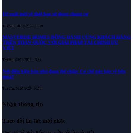
Đề xuất mới về thời hạn sử dụng chung cư
Thứ Năm, 06/08/2026, 15:19
MASTERISE HOMES ĐỒNG HÀNH CÙNG KHÁCH HÀNG
TRÊN TOÀN QUỐC VỚI GIẢI PHÁP TÀI CHÍNH ƯU
VIỆT
Thứ Hai, 03/08/2026, 15:31
Nới điều kiện bán nhà đang thế chấp: Cơ chế nào bảo vệ bên
mua?
Thứ Sáu, 31/07/2026, 16:50
Nhận thông tin
Theo dõi tin tức mới nhất
Đăng ký để nhận thông tin mới nhất từ chúng tôi.