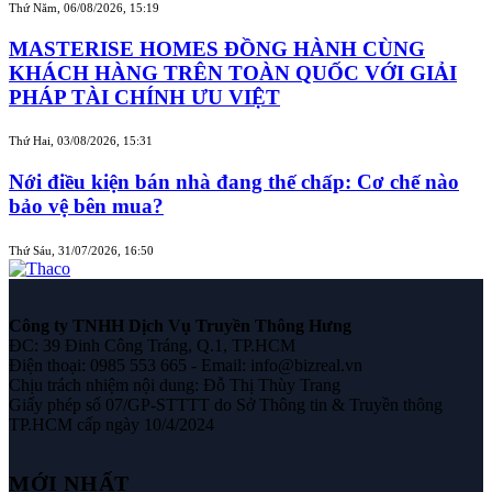
Thứ Năm, 06/08/2026, 15:19
MASTERISE HOMES ĐỒNG HÀNH CÙNG
KHÁCH HÀNG TRÊN TOÀN QUỐC VỚI GIẢI
PHÁP TÀI CHÍNH ƯU VIỆT
Thứ Hai, 03/08/2026, 15:31
Nới điều kiện bán nhà đang thế chấp: Cơ chế nào
bảo vệ bên mua?
Thứ Sáu, 31/07/2026, 16:50
Công ty TNHH Dịch Vụ Truyền Thông Hưng
ĐC: 39 Đinh Công Tráng, Q.1, TP.HCM
Điện thoại: 0985 553 665 - Email: info@bizreal.vn
Chịu trách nhiệm nội dung: Đỗ Thị Thùy Trang
Giấy phép số 07/GP-STTTT do Sở Thông tin & Truyền thông
TP.HCM cấp ngày 10/4/2024
MỚI NHẤT