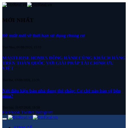
MỚI NHẤT
Đề xuất mới về thời hạn sử dụng chung cư
Thứ Năm, 06/08/2026, 15:19
MASTERISE HOMES ĐỒNG HÀNH CÙNG KHÁCH HÀNG
TRÊN TOÀN QUỐC VỚI GIẢI PHÁP TÀI CHÍNH ƯU
VIỆT
Thứ Hai, 03/08/2026, 15:31
Nới điều kiện bán nhà đang thế chấp: Cơ chế nào bảo vệ bên
mua?
Thứ Sáu, 31/07/2026, 16:50
Facebook
Twitter
Instagram
KINH TẾ