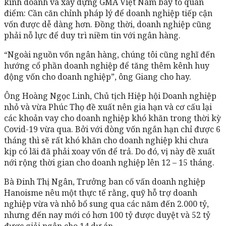
kinh doanh và xây dựng GMA Việt Nam bày tỏ quan
điểm: Cần căn chỉnh pháp lý để doanh nghiệp tiếp cận
vốn được dễ dàng hơn. Đồng thời, doanh nghiệp cũng
phải nỗ lực để duy trì niềm tin với ngân hàng.
“Ngoài nguồn vốn ngân hàng, chúng tôi cũng nghĩ đến
hướng cổ phần doanh nghiệp để tăng thêm kênh huy
động vốn cho doanh nghiệp”, ông Giang cho hay.
Ông Hoàng Ngọc Linh, Chủ tịch Hiệp hội Doanh nghiệp
nhỏ và vừa Phúc Thọ đề xuất nên gia hạn và cơ cấu lại
các khoản vay cho doanh nghiệp khó khăn trong thời kỳ
Covid-19 vừa qua. Bởi với dòng vốn ngắn hạn chỉ được 6
tháng thì sẽ rất khó khăn cho doanh nghiệp khi chưa
kịp có lãi đã phải xoay vốn để trả. Do đó, vị này đề xuất
nới rộng thời gian cho doanh nghiệp lên 12 – 15 tháng.
Bà Đinh Thị Ngân, Trưởng ban cố vấn doanh nghiệp
Hanoisme nêu một thực tế rằng, quỹ hỗ trợ doanh
nghiệp vừa và nhỏ bổ sung qua các năm đến 2.000 tỷ,
nhưng đến nay mới có hơn 100 tỷ được duyệt và 52 tỷ
được giải ngân cho 14 dự án.