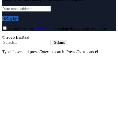
Đồng ý với các
điều khoản
khi nhận thông tin từ chúng tôi.
© 2026 BizReal
Submit
Type above and press
Enter
to search. Press
Esc
to cancel.