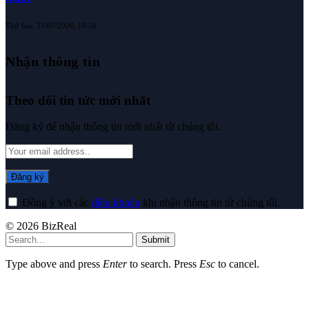
Thứ Sáu, 31/07/2026, 16:50
Nhận thông tin
Theo dõi tin tức mới nhất
Đăng ký để nhận thông tin mới nhất từ chúng tôi.
Đồng ý với các
điều khoản
khi nhận thông tin từ chúng tôi.
© 2026 BizReal
Submit
Type above and press
Enter
to search. Press
Esc
to cancel.