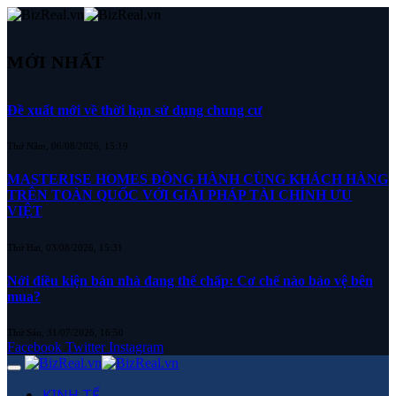
MỚI NHẤT
Đề xuất mới về thời hạn sử dụng chung cư
Thứ Năm, 06/08/2026, 15:19
MASTERISE HOMES ĐỒNG HÀNH CÙNG KHÁCH HÀNG
TRÊN TOÀN QUỐC VỚI GIẢI PHÁP TÀI CHÍNH ƯU
VIỆT
Thứ Hai, 03/08/2026, 15:31
Nới điều kiện bán nhà đang thế chấp: Cơ chế nào bảo vệ bên
mua?
Thứ Sáu, 31/07/2026, 16:50
Facebook
Twitter
Instagram
KINH TẾ