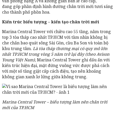
văn phòng hạng A và không gian bán lẻ cao cấp,
đang
góp phần định hình đường chân trời mới tươi sáng
cho thành phố phồn hoa.
Kiến trúc biểu tượng – kiến tạo chân trời mới
Marina Central Tower với chiều cao 55 tầng, nằm trong
top 3 tòa tháp cao nhất TP.HCM với tầm nhìn không bị
che chắn bao quát sông Sài Gòn, cầu Ba Son và toàn bộ
khu trung tâm.
Là tòa tháp thương mại có quy mô lớn
nhất TP.HCM trong vòng 5 năm trở lại đây (theo Avison
Young Việt Nam)
, Marina Central Tower ghi dấu ấn với
kiến trúc hiện đại, mặt đứng vuông vức được phá cách
với một số tầng giật cấp cách điệu, tạo nên khoảng
không gian xanh lơ lửng giữa không trung.
Marina Central Tower – biểu tượng làm nên chân trời
mới của TP.HCM