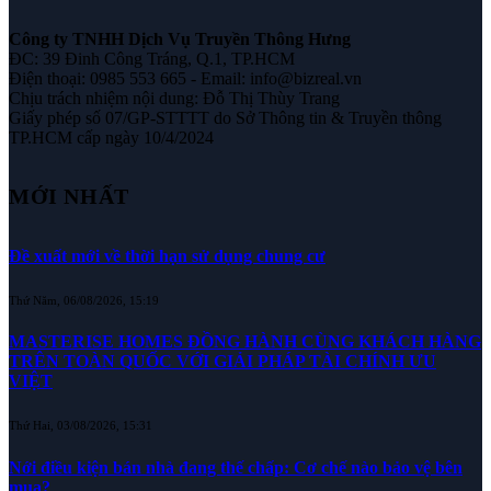
Công ty TNHH Dịch Vụ Truyền Thông Hưng
ĐC: 39 Đinh Công Tráng, Q.1, TP.HCM
Điện thoại: 0985 553 665 - Email: info@bizreal.vn
Chịu trách nhiệm nội dung: Đỗ Thị Thùy Trang
Giấy phép số 07/GP-STTTT do Sở Thông tin & Truyền thông
TP.HCM cấp ngày 10/4/2024
MỚI NHẤT
Đề xuất mới về thời hạn sử dụng chung cư
Thứ Năm, 06/08/2026, 15:19
MASTERISE HOMES ĐỒNG HÀNH CÙNG KHÁCH HÀNG
TRÊN TOÀN QUỐC VỚI GIẢI PHÁP TÀI CHÍNH ƯU
VIỆT
Thứ Hai, 03/08/2026, 15:31
Nới điều kiện bán nhà đang thế chấp: Cơ chế nào bảo vệ bên
mua?