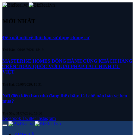
MỚI NHẤT
Đề xuất mới về thời hạn sử dụng chung cư
Thứ Năm, 06/08/2026, 15:19
MASTERISE HOMES ĐỒNG HÀNH CÙNG KHÁCH HÀNG
TRÊN TOÀN QUỐC VỚI GIẢI PHÁP TÀI CHÍNH ƯU
VIỆT
Thứ Hai, 03/08/2026, 15:31
Nới điều kiện bán nhà đang thế chấp: Cơ chế nào bảo vệ bên
mua?
Thứ Sáu, 31/07/2026, 16:50
Facebook
Twitter
Instagram
KINH TẾ