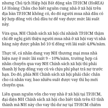
nhưng Chủ tịch Hiệp hội Bất động sản TP.HCM (HoREA)
Lê Hoàng Châu cho biết nguồn cung nhà ở xã hội trên
địa bàn TP.HCM không có, do đó người mua nhà đâu có
ký hợp đồng với chủ đầu tư để vay được mức lãi suất
này.
Vừa qua, NH Chính sách xã hội chi nhánh TP.HCM thậm
chí đề nghị giới thiệu người mua nhà ở xã hội vay vì nhà
băng này được phân bổ 10 tỉ đồng với lãi suất 4,8%/năm.
Thực tế, cá nhân đang vay NH thương mại mua nhà
hiện nay ở mức lãi suất 9 – 10%/năm, trường hợp cá
nhân chuyển qua vay NH Chính sách xã hội thì phải
thanh lý hợp đồng vay cũ và chịu phí phạt trả nợ trước
hạn. Do đó, phía NH Chính sách xã hội phải chắc chắn
cho cá nhân vay, bao nhiêu suất được vay thì họ mới
chuyển qua.
Liên quan nguồn vốn cho vay nhà ở xã hội tại TP.HCM,
đại diện NH Chính sách xã hội cho biết tính trên 63 tỉnh
thành mà NH này cho vay thì dư nợ tại TP.HCM chiếm