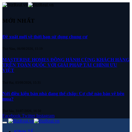
MỚI NHẤT
Đề xuất mới về thời hạn sử dụng chung cư
Thứ Năm, 06/08/2026, 15:19
MASTERISE HOMES ĐỒNG HÀNH CÙNG KHÁCH HÀNG
TRÊN TOÀN QUỐC VỚI GIẢI PHÁP TÀI CHÍNH ƯU
VIỆT
Thứ Hai, 03/08/2026, 15:31
Nới điều kiện bán nhà đang thế chấp: Cơ chế nào bảo vệ bên
mua?
Thứ Sáu, 31/07/2026, 16:50
Facebook
Twitter
Instagram
KINH TẾ