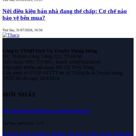
Nới điều kiện bán nhà đang thế chấp: Cơ chế nào
bảo vệ bên mua?
Thứ Sáu, 31/07/2026, 16:50
Công ty TNHH Dịch Vụ Truyền Thông Hưng
ĐC: 39 Đinh Công Tráng, Q.1, TP.HCM
Điện thoại: 0985 553 665 - Email: info@bizreal.vn
Chịu trách nhiệm nội dung: Đỗ Thị Thùy Trang
Giấy phép số 07/GP-STTTT do Sở Thông tin & Truyền thông
TP.HCM cấp ngày 10/4/2024
MỚI NHẤT
Đề xuất mới về thời hạn sử dụng chung cư
Thứ Năm, 06/08/2026, 15:19
MASTERISE HOMES ĐỒNG HÀNH CÙNG KHÁCH HÀNG