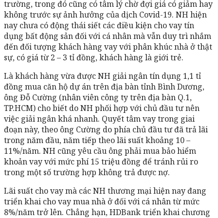
trường, trong đó cũng có tâm lý chờ đợi giá có giảm hay
không trước sự ảnh hưởng của dịch Covid-19. NH hiện
nay chưa có động thái siết các điều kiện cho vay tín
dụng bất động sản đối với cá nhân mà vẫn duy trì nhắm
đến đối tượng khách hàng vay với phân khúc nhà ở thật
sự, có giá từ 2 – 3 tỉ đồng, khách hàng là giới trẻ.
Là khách hàng vừa được NH giải ngân tín dụng 1,1 tỉ
đồng mua căn hộ dự án trên địa bàn tỉnh Bình Dương,
ông Đỗ Cường (nhân viên công ty trên địa bàn Q.1,
TP.HCM) cho biết do NH phối hợp với chủ đầu tư nên
việc giải ngân khá nhanh. Quyết tâm vay trong giai
đoạn này, theo ông Cường do phía chủ đầu tư đã trả lãi
trong năm đầu, năm tiếp theo lãi suất khoảng 10 –
11%/năm. NH cũng yêu cầu ông phải mua bảo hiểm
khoản vay với mức phí 15 triệu đồng để tránh rủi ro
trong một số trường hợp không trả được nợ.
Lãi suất cho vay mà các NH thương mại hiện nay đang
triển khai cho vay mua nhà ở đối với cá nhân từ mức
8%/năm trở lên. Chẳng hạn, HDBank triển khai chương