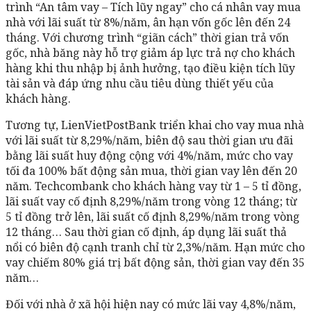
trình “An tâm vay – Tích lũy ngay” cho cá nhân vay mua
nhà với lãi suất từ 8%/năm, ân hạn vốn gốc lên đến 24
tháng. Với chương trình “giãn cách” thời gian trả vốn
gốc, nhà băng này hỗ trợ giảm áp lực trả nợ cho khách
hàng khi thu nhập bị ảnh hưởng, tạo điều kiện tích lũy
tài sản và đáp ứng nhu cầu tiêu dùng thiết yếu của
khách hàng.
Tương tự, LienVietPostBank triển khai cho vay mua nhà
với lãi suất từ 8,29%/năm, biên độ sau thời gian ưu đãi
bằng lãi suất huy động cộng với 4%/năm, mức cho vay
tối đa 100% bất động sản mua, thời gian vay lên đến 20
năm. Techcombank cho khách hàng vay từ 1 – 5 tỉ đồng,
lãi suất vay cố định 8,29%/năm trong vòng 12 tháng; từ
5 tỉ đồng trở lên, lãi suất cố định 8,29%/năm trong vòng
12 tháng… Sau thời gian cố định, áp dụng lãi suất thả
nổi có biên độ cạnh tranh chỉ từ 2,3%/năm. Hạn mức cho
vay chiếm 80% giá trị bất động sản, thời gian vay đến 35
năm…
Đối với nhà ở xã hội hiện nay có mức lãi vay 4,8%/năm,