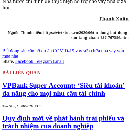
Nhà nước chỉ định để thực hiện hỗ trợ cho vay nhà ở xã
hội.
Thanh Xuân
Nguồn Thanh niên: https://vietstock.vn/2020/06/tin-dung-bat-dong-
san-tang-cham-757-767596.htm
Bất động sản
căn hộ dự án
COVID-19
vay sửa chữa nhà
vay vốn
mua nhà
Share.
Facebook
Telegram
Email
BÀI LIÊN QUAN
VPBank Super Account: ‘Siêu tài khoản’
đa năng cho mọi nhu cầu tài chính
Thứ Năm, 18/06/2026, 13:53
Quy định mới về phát hành trái phiếu và
trách nhiệm của doanh nghiệp