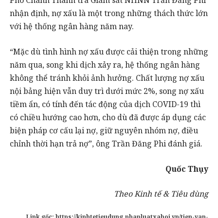
Phó Chánh Thanh tra Giám sát NHNN Trần Đăng Phi
nhận định, nợ xấu là một trong những thách thức lớn
với hệ thống ngân hàng năm nay.
“Mặc dù tình hình nợ xấu được cải thiện trong những
năm qua, song khi dịch xảy ra, hệ thống ngân hàng
không thể tránh khỏi ảnh hưởng. Chất lượng nợ xấu
nội bảng hiện vẫn duy trì dưới mức 2%, song nợ xấu
tiềm ẩn, có tính đến tác động của dịch COVID-19 thì
có chiều hướng cao hơn, cho dù đã được áp dụng các
biện pháp cơ cấu lại nợ, giữ nguyên nhóm nợ, điều
chỉnh thời hạn trả nợ”, ông Trần Đăng Phi đánh giá.
Quốc Thụy
Theo Kinh tế & Tiêu dùng
Link gốc: https://kinhtetieudung.phapluatxahoi.vn/tien-van-