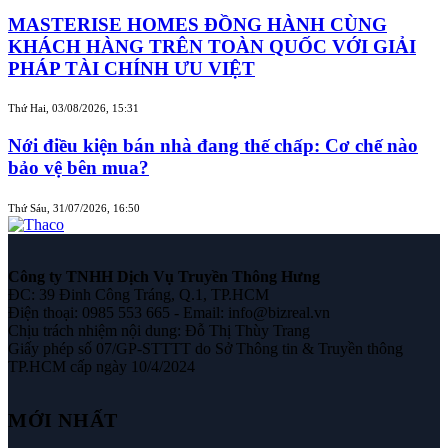
MASTERISE HOMES ĐỒNG HÀNH CÙNG
KHÁCH HÀNG TRÊN TOÀN QUỐC VỚI GIẢI
PHÁP TÀI CHÍNH ƯU VIỆT
Thứ Hai, 03/08/2026, 15:31
Nới điều kiện bán nhà đang thế chấp: Cơ chế nào
bảo vệ bên mua?
Thứ Sáu, 31/07/2026, 16:50
Công ty TNHH Dịch Vụ Truyền Thông Hưng
ĐC: 39 Đinh Công Tráng, Q.1, TP.HCM
Điện thoại: 0985 553 665 - Email: info@bizreal.vn
Chịu trách nhiệm nội dung: Đỗ Thị Thùy Trang
Giấy phép số 07/GP-STTTT do Sở Thông tin & Truyền thông
TP.HCM cấp ngày 10/4/2024
MỚI NHẤT