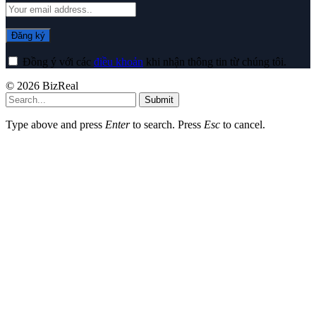
Đồng ý với các
điều khoản
khi nhận thông tin từ chúng tôi.
© 2026 BizReal
Submit
Type above and press
Enter
to search. Press
Esc
to cancel.