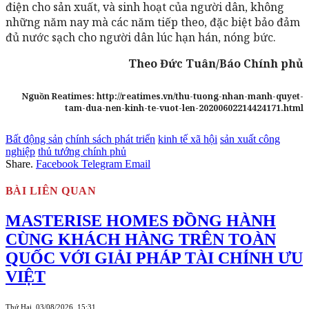
điện cho sản xuất, và sinh hoạt của người dân, không
những năm nay mà các năm tiếp theo, đặc biệt bảo đảm
đủ nước sạch cho người dân lúc hạn hán, nóng bức.
Theo Đức Tuân/Báo Chính phủ
Nguồn Reatimes: http://reatimes.vn/thu-tuong-nhan-manh-quyet-
tam-dua-nen-kinh-te-vuot-len-20200602214424171.html
Bất động sản
chính sách phát triển
kinh tế xã hội
sản xuất công
nghiệp
thủ tướng chính phủ
Share.
Facebook
Telegram
Email
BÀI LIÊN QUAN
MASTERISE HOMES ĐỒNG HÀNH
CÙNG KHÁCH HÀNG TRÊN TOÀN
QUỐC VỚI GIẢI PHÁP TÀI CHÍNH ƯU
VIỆT
Thứ Hai, 03/08/2026, 15:31