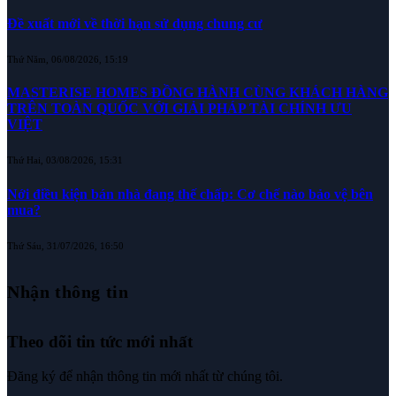
Đề xuất mới về thời hạn sử dụng chung cư
Thứ Năm, 06/08/2026, 15:19
MASTERISE HOMES ĐỒNG HÀNH CÙNG KHÁCH HÀNG
TRÊN TOÀN QUỐC VỚI GIẢI PHÁP TÀI CHÍNH ƯU
VIỆT
Thứ Hai, 03/08/2026, 15:31
Nới điều kiện bán nhà đang thế chấp: Cơ chế nào bảo vệ bên
mua?
Thứ Sáu, 31/07/2026, 16:50
Nhận thông tin
Theo dõi tin tức mới nhất
Đăng ký để nhận thông tin mới nhất từ chúng tôi.