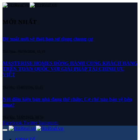
MỚI NHẤT
Đề xuất mới về thời hạn sử dụng chung cư
Thứ Năm, 06/08/2026, 15:19
MASTERISE HOMES ĐỒNG HÀNH CÙNG KHÁCH HÀNG
TRÊN TOÀN QUỐC VỚI GIẢI PHÁP TÀI CHÍNH ƯU
VIỆT
Thứ Hai, 03/08/2026, 15:31
Nới điều kiện bán nhà đang thế chấp: Cơ chế nào bảo vệ bên
mua?
Thứ Sáu, 31/07/2026, 16:50
Facebook
Twitter
Instagram
KINH TẾ