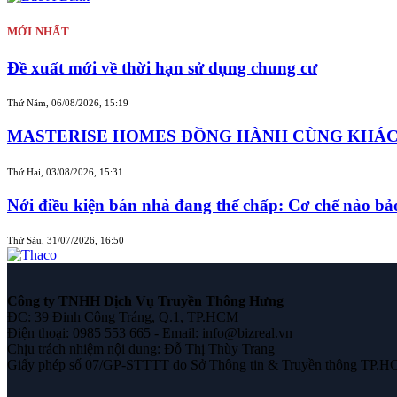
MỚI NHẤT
Đề xuất mới về thời hạn sử dụng chung cư
Thứ Năm, 06/08/2026, 15:19
MASTERISE HOMES ĐỒNG HÀNH CÙNG KHÁCH 
Thứ Hai, 03/08/2026, 15:31
Nới điều kiện bán nhà đang thế chấp: Cơ chế nào b
Thứ Sáu, 31/07/2026, 16:50
Công ty TNHH Dịch Vụ Truyền Thông Hưng
ĐC: 39 Đinh Công Tráng, Q.1, TP.HCM
Điện thoại: 0985 553 665 - Email: info@bizreal.vn
Chịu trách nhiệm nội dung: Đỗ Thị Thùy Trang
Giấy phép số 07/GP-STTTT do Sở Thông tin & Truyền thông TP.H