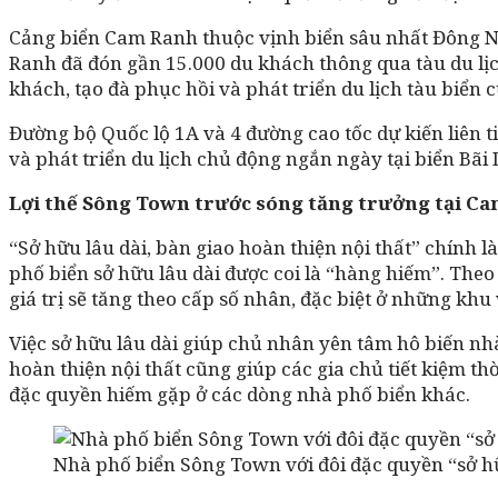
Cảng biển Cam Ranh thuộc vịnh biển sâu nhất Đông Nam
Ranh đã đón gần 15.000 du khách thông qua tàu du lị
khách, tạo đà phục hồi và phát triển du lịch tàu biể
Đường bộ Quốc lộ 1A và 4 đường cao tốc dự kiến liên 
và phát triển du lịch chủ động ngắn ngày tại biển Bãi 
Lợi thế Sông Town trước sóng tăng trưởng tại C
“Sở hữu lâu dài, bàn giao hoàn thiện nội thất” chính
phố biển sở hữu lâu dài được coi là “hàng hiếm”. Theo
giá trị sẽ tăng theo cấp số nhân, đặc biệt ở những kh
Việc sở hữu lâu dài giúp chủ nhân yên tâm hô biến nhà 
hoàn thiện nội thất cũng giúp các gia chủ tiết kiệm th
đặc quyền hiếm gặp ở các dòng nhà phố biển khác.
Nhà phố biển Sông Town với đôi đặc quyền “sở hữu