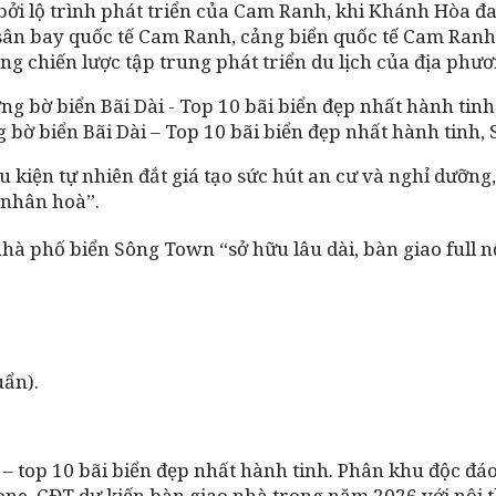
ởi lộ trình phát triển của Cam Ranh, khi Khánh Hòa đa
sân bay quốc tế Cam Ranh, cảng biển quốc tế Cam Ranh,
ng chiến lược tập trung phát triển du lịch của địa phươ
 bờ biển Bãi Dài – Top 10 bãi biển đẹp nhất hành tinh
 kiện tự nhiên đắt giá tạo sức hút an cư và nghỉ dưỡng
– nhân hoà”.
 phố biển Sông Town “sở hữu lâu dài, bàn giao full nộ
uẩn).
 – top 10 bãi biển đẹp nhất hành tinh. Phân khu độc đáo
one. CĐT dự kiến bàn giao nhà trong năm 2026 với nội t