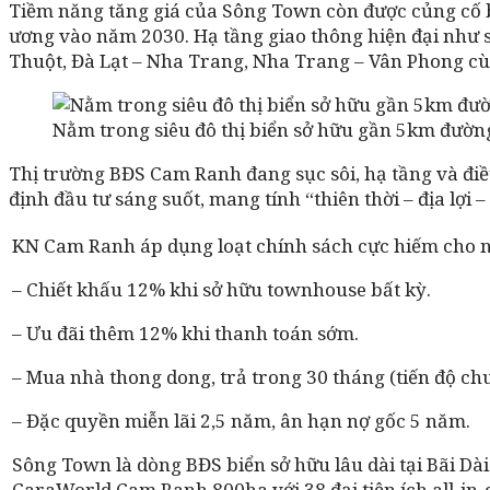
Tiềm năng tăng giá của Sông Town còn được củng cố b
ương vào năm 2030. Hạ tầng giao thông hiện đại như 
Thuột, Đà Lạt – Nha Trang, Nha Trang – Vân Phong
cù
Nằm trong siêu đô thị biển sở hữu gần 5km đường
Thị trường BĐS Cam Ranh đang sục sôi, hạ tầng và điều
định đầu tư sáng suốt, mang tính “thiên thời – địa lợi 
KN Cam Ranh áp dụng loạt chính sách cực hiếm cho nhà
– Chiết khấu 12% khi sở hữu townhouse bất kỳ.
– Ưu đãi thêm 12% khi thanh toán sớm.
– Mua nhà thong dong, trả trong 30 tháng (tiến độ ch
– Đặc quyền miễn lãi 2,5 năm, ân hạn nợ gốc 5 năm.
Sông Town là dòng BĐS biển sở hữu lâu dài tại Bãi Dài
CaraWorld Cam Ranh 800ha với 38 đại tiện ích all-in-