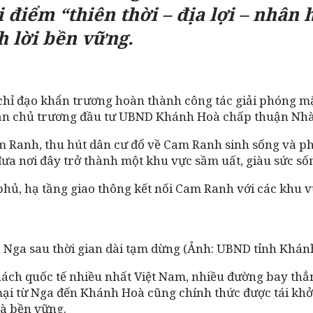
i điểm “thiên thời – địa lợi – nhâ
h lời bền vững.
ỉ đạo khẩn trương hoàn thành công tác giải phóng mặ
uận chủ trương đầu tư UBND Khánh Hoà chấp thuận Nhà
m Ranh, thu hút dân cư đổ về Cam Ranh sinh sống và phá
đưa nơi đây trở thành một khu vực sầm uất, giàu sức số
hủ, hạ tầng giao thông kết nối Cam Ranh với các khu vự
Nga sau thời gian dài tạm dừng (Ảnh: UBND tỉnh Khán
h quốc tế nhiều nhất Việt Nam, nhiều đường bay thẳng 
 mại từ Nga đến Khánh Hoà cũng chính thức được tái kh
và bền vững.