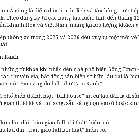
 Á cũng là điểm đón tàu du lịch và tàu hàng trực tiếp
ch.
Theo đăng ký từ các hãng tàu biển, tính đến tháng 
n của Khánh Hoà và Việt Nam, mang lại lưu lượng khách 
tiếp thông xe trong 2025 và 2026 đều quy tụ một mối về
Dài.
am Ranh
 là những từ khóa khi nhắc đến nhà phố biển Sông Town
 các chuyên gia, bất động sản biển sở hữu lâu dài là “c
u vực có tiềm năng du lịch như Cam Ranh”.
phố biển thành một “full house” an cư lâu dài, là di sả
ời gian thiết kế và thi công, sẵn sàng dọn vào ở hoặc k
 lâu dài – bàn giao full nội thất” hiếm có.