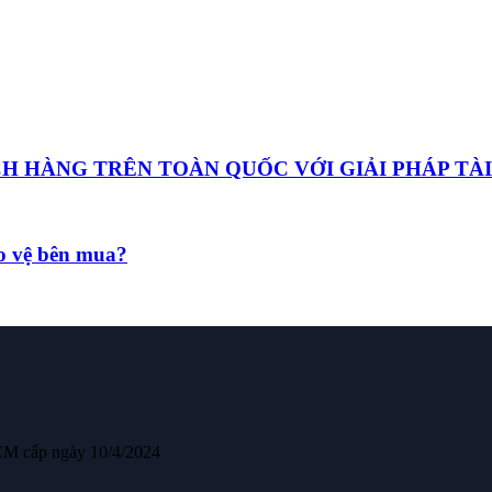
HÀNG TRÊN TOÀN QUỐC VỚI GIẢI PHÁP TÀI
ảo vệ bên mua?
CM cấp ngày 10/4/2024