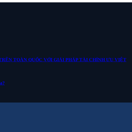
ÊN TOÀN QUỐC VỚI GIẢI PHÁP TÀI CHÍNH ƯU VIỆT
ua?