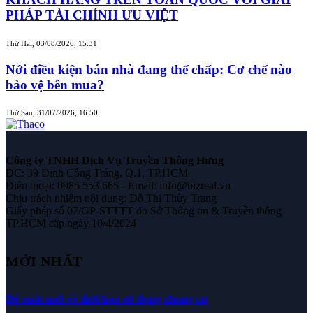
PHÁP TÀI CHÍNH ƯU VIỆT
Thứ Hai, 03/08/2026, 15:31
Nới điều kiện bán nhà đang thế chấp: Cơ chế nào
bảo vệ bên mua?
Thứ Sáu, 31/07/2026, 16:50
Công ty TNHH Dịch Vụ Truyền Thông Hưng
ĐC: 39 Đinh Công Tráng, Q.1, TP.HCM
Điện thoại: 0985 553 665 - Email: info@bizreal.vn
Chịu trách nhiệm nội dung: Đỗ Thị Thùy Trang
Giấy phép số 07/GP-STTTT do Sở Thông tin & Truyền thông
TP.HCM cấp ngày 10/4/2024
MỚI NHẤT
Đề xuất mới về thời hạn sử dụng chung cư