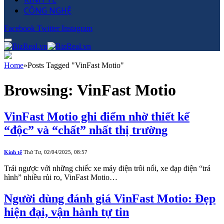
CÔNG NGHỆ
Facebook
Twitter
Instagram
Home
»
Posts Tagged "VinFast Motio"
Browsing:
VinFast Motio
VinFast Motio ghi điểm nhờ thiết kế
“độc” và “chất” nhất thị trường
Kinh tế
Thứ Tư, 02/04/2025, 08:57
Trái ngược với những chiếc xe máy điện trôi nổi, xe đạp điện “trá
hình” nhiều rủi ro, VinFast Motio…
Người dùng đánh giá VinFast Motio: Đẹp
hiện đại, vận hành tự tin