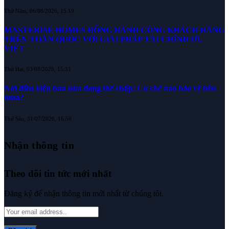
Thứ Năm, 06/08/2026, 15:19
MASTERISE HOMES ĐỒNG HÀNH CÙNG KHÁCH HÀNG
TRÊN TOÀN QUỐC VỚI GIẢI PHÁP TÀI CHÍNH ƯU
VIỆT
Thứ Hai, 03/08/2026, 15:31
Nới điều kiện bán nhà đang thế chấp: Cơ chế nào bảo vệ bên
mua?
Thứ Sáu, 31/07/2026, 16:50
Nhận thông tin
Theo dõi tin tức mới nhất
Đăng ký để nhận thông tin mới nhất từ chúng tôi.