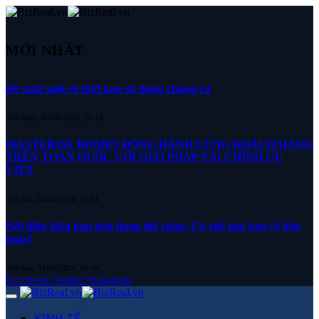
MỚI NHẤT
Đề xuất mới về thời hạn sử dụng chung cư
Thứ Năm, 06/08/2026, 15:19
MASTERISE HOMES ĐỒNG HÀNH CÙNG KHÁCH HÀNG
TRÊN TOÀN QUỐC VỚI GIẢI PHÁP TÀI CHÍNH ƯU
VIỆT
Thứ Hai, 03/08/2026, 15:31
Nới điều kiện bán nhà đang thế chấp: Cơ chế nào bảo vệ bên
mua?
Thứ Sáu, 31/07/2026, 16:50
Facebook
Twitter
Instagram
KINH TẾ