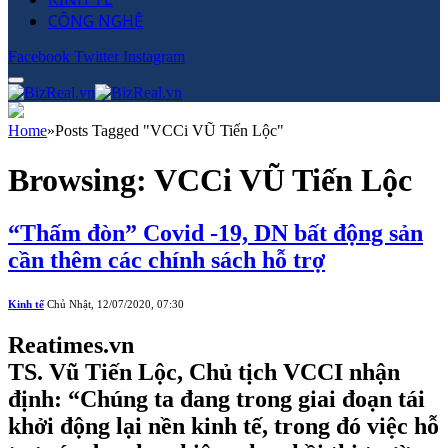
CÔNG NGHỆ
Facebook
Twitter
Instagram
Home
»
Posts Tagged "VCCi VŨ Tiến Lộc"
Browsing:
VCCi VŨ Tiến Lộc
“Thấm đòn” Covid -19, DN bất động sản
cần thêm các chính sách hỗ trợ
Kinh tế
Chủ Nhật, 12/07/2020, 07:30
Reatimes.vn
TS. Vũ Tiến Lộc, Chủ tịch VCCI nhận
định: “Chúng ta đang trong giai đoạn tái
khởi động lại nền kinh tế, trong đó việc hỗ