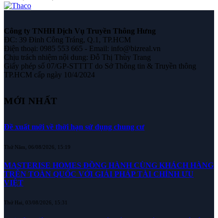
Công ty TNHH Dịch Vụ Truyền Thông Hưng
ĐC: 39 Đinh Công Tráng, Q.1, TP.HCM
Điện thoại: 0985 553 665 - Email: info@bizreal.vn
Chịu trách nhiệm nội dung: Đỗ Thị Thùy Trang
Giấy phép số 07/GP-STTTT do Sở Thông tin & Truyền thông
TP.HCM cấp ngày 10/4/2024
MỚI NHẤT
Đề xuất mới về thời hạn sử dụng chung cư
Thứ Năm, 06/08/2026, 15:19
MASTERISE HOMES ĐỒNG HÀNH CÙNG KHÁCH HÀNG
TRÊN TOÀN QUỐC VỚI GIẢI PHÁP TÀI CHÍNH ƯU
VIỆT
Thứ Hai, 03/08/2026, 15:31