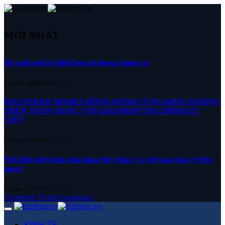
MỚI NHẤT
Đề xuất mới về thời hạn sử dụng chung cư
Thứ Năm, 06/08/2026, 15:19
MASTERISE HOMES ĐỒNG HÀNH CÙNG KHÁCH HÀNG
TRÊN TOÀN QUỐC VỚI GIẢI PHÁP TÀI CHÍNH ƯU
VIỆT
Thứ Hai, 03/08/2026, 15:31
Nới điều kiện bán nhà đang thế chấp: Cơ chế nào bảo vệ bên
mua?
Thứ Sáu, 31/07/2026, 16:50
Facebook
Twitter
Instagram
KINH TẾ