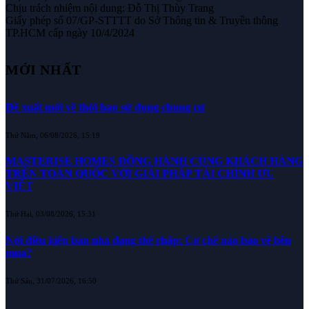
Chịu trách nhiệm nội dung: Đỗ Thị Thùy Trang
Giấy phép số 07/GP-STTTT do Sở Thông tin & Truyền thông
TP.HCM cấp ngày 10/4/2024
MỚI NHẤT
Đề xuất mới về thời hạn sử dụng chung cư
Thứ Năm, 06/08/2026, 15:19
MASTERISE HOMES ĐỒNG HÀNH CÙNG KHÁCH HÀNG
TRÊN TOÀN QUỐC VỚI GIẢI PHÁP TÀI CHÍNH ƯU
VIỆT
Thứ Hai, 03/08/2026, 15:31
Nới điều kiện bán nhà đang thế chấp: Cơ chế nào bảo vệ bên
mua?
Thứ Sáu, 31/07/2026, 16:50