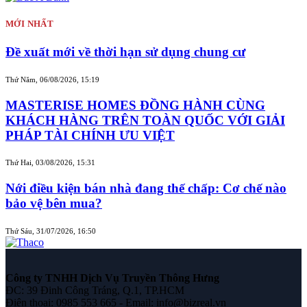
MỚI NHẤT
Đề xuất mới về thời hạn sử dụng chung cư
Thứ Năm, 06/08/2026, 15:19
MASTERISE HOMES ĐỒNG HÀNH CÙNG
KHÁCH HÀNG TRÊN TOÀN QUỐC VỚI GIẢI
PHÁP TÀI CHÍNH ƯU VIỆT
Thứ Hai, 03/08/2026, 15:31
Nới điều kiện bán nhà đang thế chấp: Cơ chế nào
bảo vệ bên mua?
Thứ Sáu, 31/07/2026, 16:50
Công ty TNHH Dịch Vụ Truyền Thông Hưng
ĐC: 39 Đinh Công Tráng, Q.1, TP.HCM
Điện thoại: 0985 553 665 - Email: info@bizreal.vn