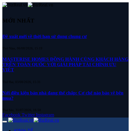
MỚI NHẤT
Đề xuất mới về thời hạn sử dụng chung cư
Thứ Năm, 06/08/2026, 15:19
MASTERISE HOMES ĐỒNG HÀNH CÙNG KHÁCH HÀNG
TRÊN TOÀN QUỐC VỚI GIẢI PHÁP TÀI CHÍNH ƯU
VIỆT
Thứ Hai, 03/08/2026, 15:31
Nới điều kiện bán nhà đang thế chấp: Cơ chế nào bảo vệ bên
mua?
Thứ Sáu, 31/07/2026, 16:50
Facebook
Twitter
Instagram
KINH TẾ