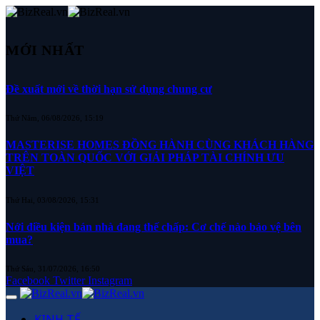
MỚI NHẤT
Đề xuất mới về thời hạn sử dụng chung cư
Thứ Năm, 06/08/2026, 15:19
MASTERISE HOMES ĐỒNG HÀNH CÙNG KHÁCH HÀNG
TRÊN TOÀN QUỐC VỚI GIẢI PHÁP TÀI CHÍNH ƯU
VIỆT
Thứ Hai, 03/08/2026, 15:31
Nới điều kiện bán nhà đang thế chấp: Cơ chế nào bảo vệ bên
mua?
Thứ Sáu, 31/07/2026, 16:50
Facebook
Twitter
Instagram
KINH TẾ