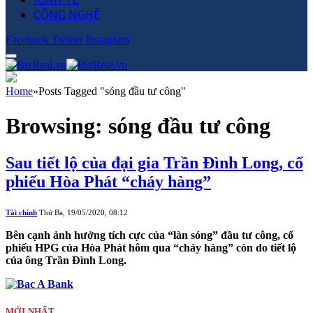
CÔNG NGHỆ
Facebook
Twitter
Instagram
Home
»
Posts Tagged "sóng đầu tư công"
Browsing:
sóng đầu tư công
Sau tiết lộ của đại gia Trần Đình Long, cổ
phiếu Hòa Phát “cháy hàng”
Tài chính
Thứ Ba, 19/05/2020, 08:12
Bên cạnh ảnh hưởng tích cực của “làn sóng” đầu tư công, cổ
phiếu HPG của Hòa Phát hôm qua “cháy hàng” còn do tiết lộ
của ông Trần Đình Long.
MỚI NHẤT