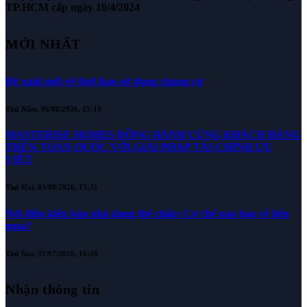
TP.HCM cấp ngày 10/4/2024
MỚI NHẤT
Đề xuất mới về thời hạn sử dụng chung cư
Thứ Năm, 06/08/2026, 15:19
MASTERISE HOMES ĐỒNG HÀNH CÙNG KHÁCH HÀNG
TRÊN TOÀN QUỐC VỚI GIẢI PHÁP TÀI CHÍNH ƯU
VIỆT
Thứ Hai, 03/08/2026, 15:31
Nới điều kiện bán nhà đang thế chấp: Cơ chế nào bảo vệ bên
mua?
Thứ Sáu, 31/07/2026, 16:50
Nhận thông tin