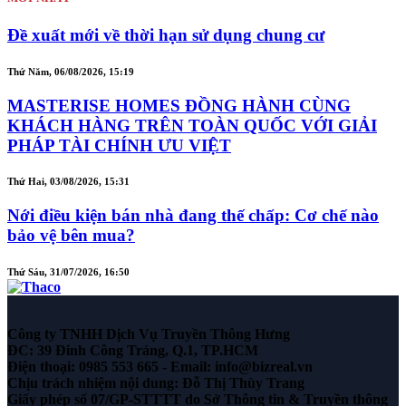
Đề xuất mới về thời hạn sử dụng chung cư
Thứ Năm, 06/08/2026, 15:19
MASTERISE HOMES ĐỒNG HÀNH CÙNG
KHÁCH HÀNG TRÊN TOÀN QUỐC VỚI GIẢI
PHÁP TÀI CHÍNH ƯU VIỆT
Thứ Hai, 03/08/2026, 15:31
Nới điều kiện bán nhà đang thế chấp: Cơ chế nào
bảo vệ bên mua?
Thứ Sáu, 31/07/2026, 16:50
Công ty TNHH Dịch Vụ Truyền Thông Hưng
ĐC: 39 Đinh Công Tráng, Q.1, TP.HCM
Điện thoại: 0985 553 665 - Email: info@bizreal.vn
Chịu trách nhiệm nội dung: Đỗ Thị Thùy Trang
Giấy phép số 07/GP-STTTT do Sở Thông tin & Truyền thông