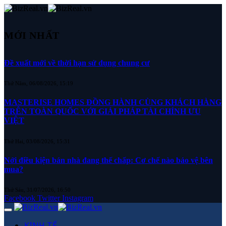
MỚI NHẤT
Đề xuất mới về thời hạn sử dụng chung cư
Thứ Năm, 06/08/2026, 15:19
MASTERISE HOMES ĐỒNG HÀNH CÙNG KHÁCH HÀNG
TRÊN TOÀN QUỐC VỚI GIẢI PHÁP TÀI CHÍNH ƯU
VIỆT
Thứ Hai, 03/08/2026, 15:31
Nới điều kiện bán nhà đang thế chấp: Cơ chế nào bảo vệ bên
mua?
Thứ Sáu, 31/07/2026, 16:50
Facebook
Twitter
Instagram
KINH TẾ