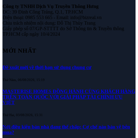
Công ty TNHH Dịch Vụ Truyền Thông Hưng
ĐC: 39 Đinh Công Tráng, Q.1, TP.HCM
Điện thoại: 0985 553 665 - Email: info@bizreal.vn
Chịu trách nhiệm nội dung: Đỗ Thị Thùy Trang
Giấy phép số 07/GP-STTTT do Sở Thông tin & Truyền thông
TP.HCM cấp ngày 10/4/2024
MỚI NHẤT
Đề xuất mới về thời hạn sử dụng chung cư
Thứ Năm, 06/08/2026, 15:19
MASTERISE HOMES ĐỒNG HÀNH CÙNG KHÁCH HÀNG
TRÊN TOÀN QUỐC VỚI GIẢI PHÁP TÀI CHÍNH ƯU
VIỆT
Thứ Hai, 03/08/2026, 15:31
Nới điều kiện bán nhà đang thế chấp: Cơ chế nào bảo vệ bên
mua?