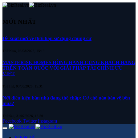
MỚI NHẤT
Đề xuất mới về thời hạn sử dụng chung cư
Thứ Năm, 06/08/2026, 15:19
MASTERISE HOMES ĐỒNG HÀNH CÙNG KHÁCH HÀNG
TRÊN TOÀN QUỐC VỚI GIẢI PHÁP TÀI CHÍNH ƯU
VIỆT
Thứ Hai, 03/08/2026, 15:31
Nới điều kiện bán nhà đang thế chấp: Cơ chế nào bảo vệ bên
mua?
Thứ Sáu, 31/07/2026, 16:50
Facebook
Twitter
Instagram
KINH TẾ