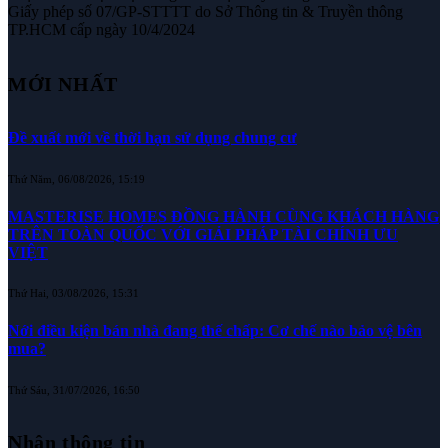
Giấy phép số 07/GP-STTTT do Sở Thông tin & Truyền thông
TP.HCM cấp ngày 10/4/2024
MỚI NHẤT
Đề xuất mới về thời hạn sử dụng chung cư
Thứ Năm, 06/08/2026, 15:19
MASTERISE HOMES ĐỒNG HÀNH CÙNG KHÁCH HÀNG
TRÊN TOÀN QUỐC VỚI GIẢI PHÁP TÀI CHÍNH ƯU
VIỆT
Thứ Hai, 03/08/2026, 15:31
Nới điều kiện bán nhà đang thế chấp: Cơ chế nào bảo vệ bên
mua?
Thứ Sáu, 31/07/2026, 16:50
Nhận thông tin