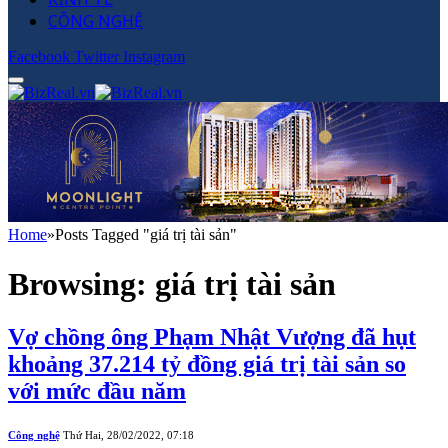
CÔNG NGHỆ
Facebook
Twitter
Instagram
Home
»
Posts Tagged "giá trị tài sản"
Browsing:
giá trị tài sản
Vợ chồng ông Phạm Nhật Vượng đã hụt
khoảng 37.214 tỷ đồng giá trị tài sản so
với mức đầu năm
Công nghệ
Thứ Hai, 28/02/2022, 07:18