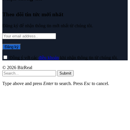
Theo dõi tin tức mới nhất
Đăng ký để nhận thông tin mới nhất từ chúng tôi.
Đồng ý với các
điều khoản
khi nhận thông tin từ chúng tôi.
© 2026 BizReal
Submit
Type above and press
Enter
to search. Press
Esc
to cancel.