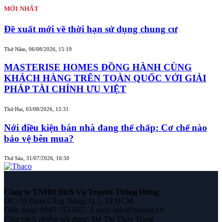
MỚI NHẤT
Đề xuất mới về thời hạn sử dụng chung cư
Thứ Năm, 06/08/2026, 15:19
MASTERISE HOMES ĐỒNG HÀNH CÙNG
KHÁCH HÀNG TRÊN TOÀN QUỐC VỚI GIẢI
PHÁP TÀI CHÍNH ƯU VIỆT
Thứ Hai, 03/08/2026, 15:31
Nới điều kiện bán nhà đang thế chấp: Cơ chế nào
bảo vệ bên mua?
Thứ Sáu, 31/07/2026, 16:50
Công ty TNHH Dịch Vụ Truyền Thông Hưng
ĐC: 39 Đinh Công Tráng, Q.1, TP.HCM
Điện thoại: 0985 553 665 - Email: info@bizreal.vn
Chịu trách nhiệm nội dung: Đỗ Thị Thùy Trang