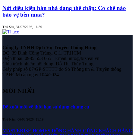
Nới điều kiện bán nhà đang thế chấp: Cơ chế nào
bảo vệ bên mua?
Thứ Sáu, 31/07/2026, 16:50
Công ty TNHH Dịch Vụ Truyền Thông Hưng
ĐC: 39 Đinh Công Tráng, Q.1, TP.HCM
Điện thoại: 0985 553 665 - Email: info@bizreal.vn
Chịu trách nhiệm nội dung: Đỗ Thị Thùy Trang
Giấy phép số 07/GP-STTTT do Sở Thông tin & Truyền thông
TP.HCM cấp ngày 10/4/2024
MỚI NHẤT
Đề xuất mới về thời hạn sử dụng chung cư
Thứ Năm, 06/08/2026, 15:19
MASTERISE HOMES ĐỒNG HÀNH CÙNG KHÁCH HÀNG