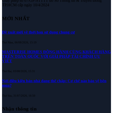
Giấy phép số 07/GP-STTTT do Sở Thông tin & Truyền thông
TP.HCM cấp ngày 10/4/2024
MỚI NHẤT
Đề xuất mới về thời hạn sử dụng chung cư
Thứ Năm, 06/08/2026, 15:19
MASTERISE HOMES ĐỒNG HÀNH CÙNG KHÁCH HÀNG
TRÊN TOÀN QUỐC VỚI GIẢI PHÁP TÀI CHÍNH ƯU
VIỆT
Thứ Hai, 03/08/2026, 15:31
Nới điều kiện bán nhà đang thế chấp: Cơ chế nào bảo vệ bên
mua?
Thứ Sáu, 31/07/2026, 16:50
Nhận thông tin