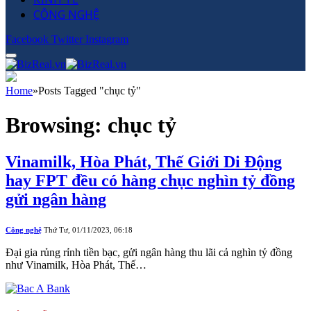
CÔNG NGHỆ
Facebook
Twitter
Instagram
Home
»
Posts Tagged "chục tỷ"
Browsing:
chục tỷ
Vinamilk, Hòa Phát, Thế Giới Di Động
hay FPT đều có hàng chục nghìn tỷ đồng
gửi ngân hàng
Công nghệ
Thứ Tư, 01/11/2023, 06:18
Đại gia rủng rỉnh tiền bạc, gửi ngân hàng thu lãi cả nghìn tỷ đồng
như Vinamilk, Hòa Phát, Thế…