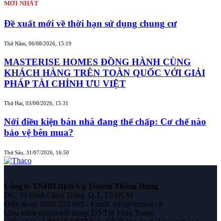
MỚI NHẤT
Đề xuất mới về thời hạn sử dụng chung cư
Thứ Năm, 06/08/2026, 15:19
MASTERISE HOMES ĐỒNG HÀNH CÙNG
KHÁCH HÀNG TRÊN TOÀN QUỐC VỚI GIẢI
PHÁP TÀI CHÍNH ƯU VIỆT
Thứ Hai, 03/08/2026, 15:31
Nới điều kiện bán nhà đang thế chấp: Cơ chế nào
bảo vệ bên mua?
Thứ Sáu, 31/07/2026, 16:50
Công ty TNHH Dịch Vụ Truyền Thông Hưng
ĐC: 39 Đinh Công Tráng, Q.1, TP.HCM
Điện thoại: 0985 553 665 - Email: info@bizreal.vn
Chịu trách nhiệm nội dung: Đỗ Thị Thùy Trang