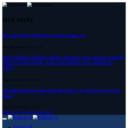
MỚI NHẤT
Đề xuất mới về thời hạn sử dụng chung cư
Thứ Năm, 06/08/2026, 15:19
MASTERISE HOMES ĐỒNG HÀNH CÙNG KHÁCH HÀNG
TRÊN TOÀN QUỐC VỚI GIẢI PHÁP TÀI CHÍNH ƯU
VIỆT
Thứ Hai, 03/08/2026, 15:31
Nới điều kiện bán nhà đang thế chấp: Cơ chế nào bảo vệ bên
mua?
Thứ Sáu, 31/07/2026, 16:50
Facebook
Twitter
Instagram
KINH TẾ