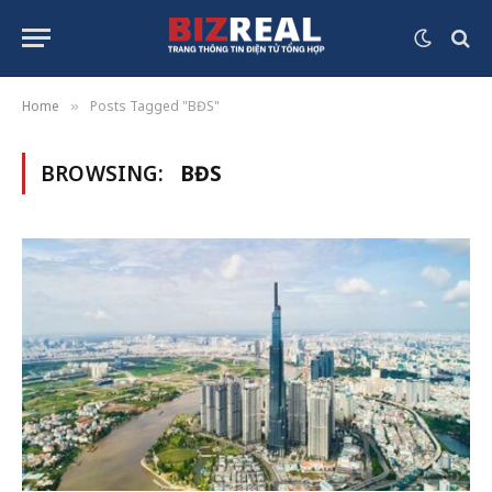
Home
Posts Tagged "BĐS"
»
BROWSING:
BĐS