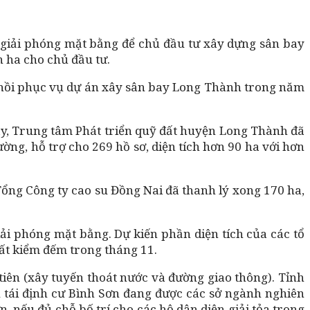
n giải phóng mặt bằng để chủ đầu tư xây dựng sân bay
 ha cho chủ đầu tư.
hu hồi phục vụ dự án xây sân bay Long Thành trong năm
bay, Trung tâm Phát triển quỹ đất huyện Long Thành đã
g, hỗ trợ cho 269 hồ sơ, diện tích hơn 90 ha với hơn
Tổng Công ty cao su Đồng Nai đã thanh lý xong 170 ha,
iải phóng mặt bằng. Dự kiến phần diện tích của các tổ
ất kiểm đếm trong tháng 11.
 tiên (xây tuyến thoát nước và đường giao thông). Tỉnh
 tái định cư Bình Sơn đang được các sở ngành nghiên
n, nếu đủ chỗ bố trí cho các hộ dân diện giải tỏa trong