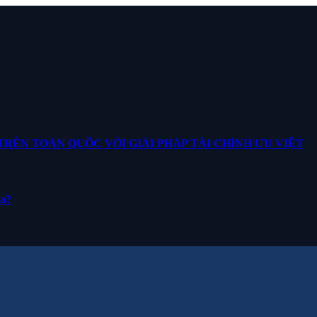
ÊN TOÀN QUỐC VỚI GIẢI PHÁP TÀI CHÍNH ƯU VIỆT
ua?