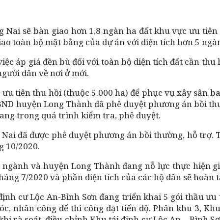
g Nai sẽ bàn giao hơn 1,8 ngàn ha đất khu vực ưu tiê
ao toàn bộ mặt bằng của dự án với diện tích hơn 5 ngàn
iệc áp giá đền bù đối với toàn bộ diện tích đất cần t
người dân về nơi ở mới.
 ưu tiên thu hồi (thuộc 5.000 ha) để phục vụ xây sân 
BND huyện Long Thành đã phê duyệt phương án bồi thườn
 đang trong quá trình kiểm tra, phê duyệt.
 Nai đã được phê duyệt phương án bồi thường, hỗ trợ. 
g 10/2020.
ở, ngành và huyện Long Thành đang nỗ lực thực hiện g
áng 7/2020 và phần diện tích của các hộ dân sẽ hoàn t
 định cư Lộc An-Bình Sơn đang triển khai 5 gói thầu ưu
, nhân công để thi công đạt tiến độ. Phân khu 3, Khu
hi rà soát, điều chỉnh Khu tái định cư Lộc An – Bình Sơ