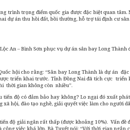
g trình trọng điểm quốc gia được đặc biệt quan tâm. 
ai dự án thu hồi đất, bồi thường, hỗ trợ tái định cư sâ
 Lộc An – Bình Sơn phục vụ dự án sân bay Long Thành đ
ốc hội cho rằng: “Sân bay Long Thành là dự án đặc b
ược triển khai trước. Tỉnh Đồng Nai đã tích cực triển
hi thời gian không còn nhiều”.
 tiến độ có đảm bảo hay không? Lo ngại đó xuất phát 
 xã hội, đào tạo nghề, giải quyết việc làm cho người
ến độ giải ngân rất thấp (được khoảng 10%). Vấn đề đặt
ông việc khá lớn. Bà Tuyết nói: “Với thời gian ngắn c