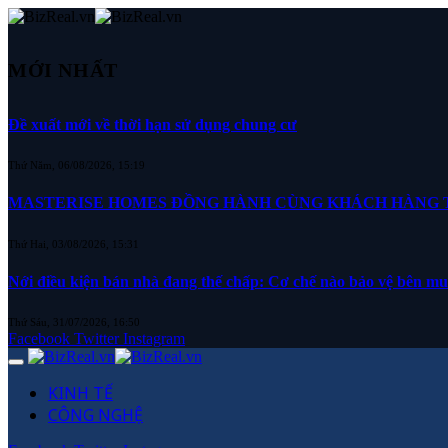
MỚI NHẤT
Đề xuất mới về thời hạn sử dụng chung cư
Thứ Năm, 06/08/2026, 15:19
MASTERISE HOMES ĐỒNG HÀNH CÙNG KHÁCH HÀNG TR
Thứ Hai, 03/08/2026, 15:31
Nới điều kiện bán nhà đang thế chấp: Cơ chế nào bảo vệ bên m
Thứ Sáu, 31/07/2026, 16:50
Facebook
Twitter
Instagram
KINH TẾ
CÔNG NGHỆ