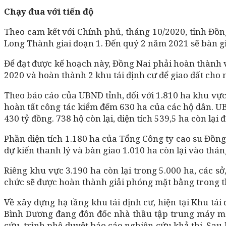
Chạy đua với tiến độ
Theo cam kết với Chính phủ, tháng 10/2020, tỉnh Đồn
Long Thành giai đoạn 1. Đến quý 2 năm 2021 sẽ bàn gi
Để đạt được kế hoạch này, Đồng Nai phải hoàn thành v
2020 và hoàn thành 2 khu tái định cư để giao đất cho 
Theo báo cáo của UBND tỉnh, đối với 1.810 ha khu vực
hoàn tất công tác kiểm đếm 630 ha của các hộ dân. U
430 tỷ đồng. 738 hộ còn lại, diện tích 539,5 ha còn lại
Phần diện tích 1.180 ha của Tổng Công ty cao su Đồng
dự kiến thanh lý và bàn giao 1.010 ha còn lại vào thán
Riêng khu vực 3.190 ha còn lại trong 5.000 ha, các s
chức sẽ được hoàn thành giải phóng mặt bằng trong th
Về xây dựng hạ tầng khu tái định cư, hiện tại Khu tái
Bình Dương đang đôn đốc nhà thầu tập trung máy móc
cứu, trình phê duyệt báo cáo nghiên cứu khả thi. Sau k