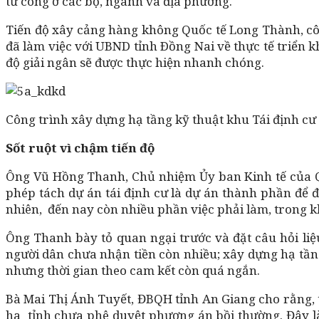
tư công ở các bộ, ngành và địa phương.
Tiến độ xây cảng hàng không Quốc tế Long Thành, côn
đã làm việc với UBND tỉnh Ðồng Nai về thực tế triển kh
độ giải ngân sẽ được thực hiện nhanh chóng.
Công trình xây dựng hạ tầng kỹ thuật khu Tái định cư
Sốt ruột vì chậm tiến độ
Ông Vũ Hồng Thanh, Chủ nhiệm Ủy ban Kinh tế của Qu
phép tách dự án tái định cư là dự án thành phần để đ
nhiên, đến nay còn nhiều phần việc phải làm, trong k
Ông Thanh bày tỏ quan ngại trước và đặt câu hỏi liệu
người dân chưa nhận tiền còn nhiều; xây dựng hạ tầng
nhưng thời gian theo cam kết còn quá ngắn.
Bà Mai Thị Ánh Tuyết, ĐBQH tỉnh An Giang cho rằng, ti
ha tỉnh chưa phê duyệt phương án bồi thường. Đây là c