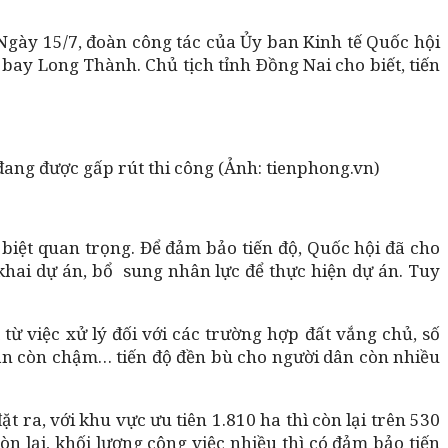
Ngày 15/7, đoàn công tác của Ủy ban Kinh tế Quốc hội
n bay Long Thành. Chủ tịch tỉnh Ðồng Nai cho biết, tiến
ang được gấp rút thi công (Ảnh: tienphong.vn)
iệt quan trọng. Để đảm bảo tiến độ, Quốc hội đã cho
 khai dự án, bổ sung nhân lực để thực hiện dự án. Tuy
từ việc xử lý đối với các trường hợp đất vắng chủ, số
 dân còn chậm… tiến độ đền bù cho người dân còn nhiều
 ra, với khu vực ưu tiên 1.810 ha thì còn lại trên 530
òn lại, khối lượng công việc nhiều thì có đảm bảo tiến