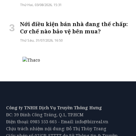
Thứ Hai, 03/08/2026, 15:31
Nới điều kiện bán nhà đang thế chấp:
Cơ chế nào bảo vệ bên mua?
Thứ Sáu, 31/07/2026, 16:50
Công ty TNHH Dịch Vụ Truyền Thông Hưng
ĐC: 39 Đinh Công Tráng, Q.1, TP.HCM
Điện thoại: 0985 553 665 - Email: info@bizreal.vn
Chịu trách nhiệm nội dung: Đỗ Thị Thùy Trang
Giấy phép số 07/GP-STTTT do Sở Thông tin & Truyền