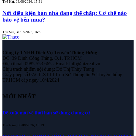
Thứ Hai, 03/08/2026, 15:31
Nới điều kiện bán nhà đang thế chấp: Cơ chế nào
bảo vệ bên mua?
Thứ Sáu, 31/07/2026, 16:50
Công ty TNHH Dịch Vụ Truyền Thông Hưng
ĐC: 39 Đinh Công Tráng, Q.1, TP.HCM
Điện thoại: 0985 553 665 - Email: info@bizreal.vn
Chịu trách nhiệm nội dung: Đỗ Thị Thùy Trang
Giấy phép số 07/GP-STTTT do Sở Thông tin & Truyền thông
TP.HCM cấp ngày 10/4/2024
MỚI NHẤT
Đề xuất mới về thời hạn sử dụng chung cư
Thứ Năm, 06/08/2026, 15:19