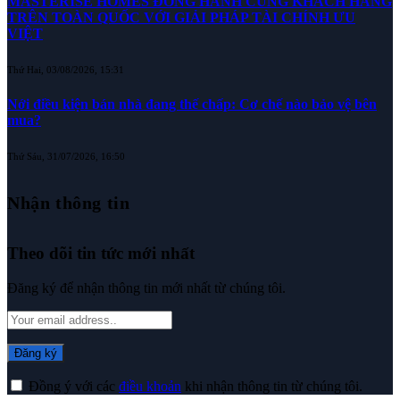
MASTERISE HOMES ĐỒNG HÀNH CÙNG KHÁCH HÀNG
TRÊN TOÀN QUỐC VỚI GIẢI PHÁP TÀI CHÍNH ƯU
VIỆT
Thứ Hai, 03/08/2026, 15:31
Nới điều kiện bán nhà đang thế chấp: Cơ chế nào bảo vệ bên
mua?
Thứ Sáu, 31/07/2026, 16:50
Nhận thông tin
Theo dõi tin tức mới nhất
Đăng ký để nhận thông tin mới nhất từ chúng tôi.
Đồng ý với các
điều khoản
khi nhận thông tin từ chúng tôi.