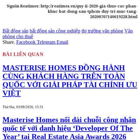
Nguồn Reatimes: http://reatimes.vn/quy-ii-2020-gia-thue-cac-phan-
khuc-bat-dong-san-tphcm-duy-tri-muc-tang-
20200707140619228.html
Bất động sản
bất động sản công nghiệp
thị trường văn phòng
Văn
phòng cho thuê
Share.
Facebook
Telegram
Email
BÀI LIÊN QUAN
MASTERISE HOMES ĐỒNG HÀNH
CÙNG KHÁCH HÀNG TRÊN TOÀN
QUỐC VỚI GIẢI PHÁP TÀI CHÍNH ƯU
VIỆT
Thứ Hai, 03/08/2026, 15:31
Masterise Homes nối dài chuỗi công nhận
quốc tế với danh hiệu ‘Developer Of The
Year’ tại Real Estate Asia Awards 2026