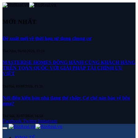
MỚI NHẤT
Đề xuất mới về thời hạn sử dụng chung cư
Thứ Năm, 06/08/2026, 15:19
MASTERISE HOMES ĐỒNG HÀNH CÙNG KHÁCH HÀNG
TRÊN TOÀN QUỐC VỚI GIẢI PHÁP TÀI CHÍNH ƯU
VIỆT
Thứ Hai, 03/08/2026, 15:31
Nới điều kiện bán nhà đang thế chấp: Cơ chế nào bảo vệ bên
mua?
Thứ Sáu, 31/07/2026, 16:50
Facebook
Twitter
Instagram
KINH TẾ