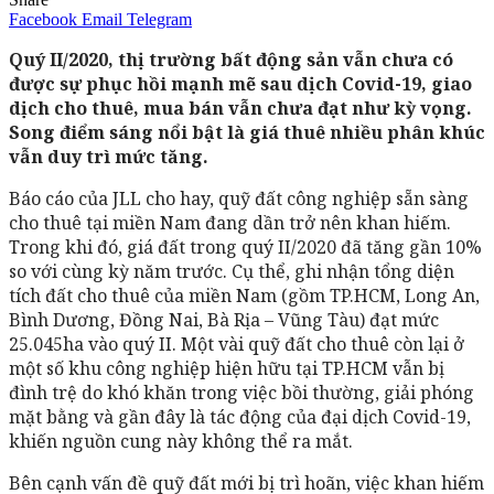
Facebook
Email
Telegram
Quý II/2020, thị trường bất động sản vẫn chưa có
được sự phục hồi mạnh mẽ sau dịch Covid-19, giao
dịch cho thuê, mua bán vẫn chưa đạt như kỳ vọng.
Song điểm sáng nổi bật là giá thuê nhiều phân khúc
vẫn duy trì mức tăng.
Báo cáo của JLL cho hay, quỹ đất công nghiệp sẵn sàng
cho thuê tại miền Nam đang dần trở nên khan hiếm.
Trong khi đó, giá đất trong quý II/2020 đã tăng gần 10%
so với cùng kỳ năm trước. Cụ thể, ghi nhận tổng diện
tích đất cho thuê của miền Nam (gồm TP.HCM, Long An,
Bình Dương, Đồng Nai, Bà Rịa – Vũng Tàu) đạt mức
25.045ha vào quý II. Một vài quỹ đất cho thuê còn lại ở
một số khu công nghiệp hiện hữu tại TP.HCM vẫn bị
đình trệ do khó khăn trong việc bồi thường, giải phóng
mặt bằng và gần đây là tác động của đại dịch Covid-19,
khiến nguồn cung này không thể ra mắt.
Bên cạnh vấn đề quỹ đất mới bị trì hoãn, việc khan hiếm