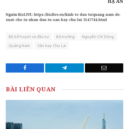
HẠ AN
Nguồn BizLIVE:
https://bizlive.vn//kinh-te-dau-tu/quang-nam-de-
xuat-cho-tu-nhan-dau-tu-san-bay-chu-lai-3547744.html
Bộ kế hoạch và đầu tư
Bộ trưởng
Nguyễn Chí Dũng
Quảng Nam
Sân bay Chu Lai
Facebook
Telegram
Email
BÀI LIÊN QUAN