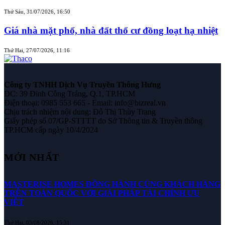
Thứ Sáu, 31/07/2026, 16:50
Giá nhà mặt phố, nhà đất thổ cư đồng loạt hạ nhiệt
Thứ Hai, 27/07/2026, 11:16
Công ty TNHH Dịch Vụ Truyền Thông Hưng
ĐC: 39 Đinh Công Tráng, Q.1, TP.HCM
Điện thoại: 0985 553 665 - Email: info@bizreal.vn
Chịu trách nhiệm nội dung: Đỗ Thị Thùy Trang
Giấy phép số 07/GP-STTTT do Sở Thông tin & Truyền thông
TP.HCM cấp ngày 10/4/2024
MỚI NHẤT
MASTERISE HOMES ĐỒNG HÀNH CÙNG KHÁCH HÀNG
TRÊN TOÀN QUỐC VỚI GIẢI PHÁP TÀI CHÍNH ƯU
VIỆT
Thứ Hai, 03/08/2026, 15:31