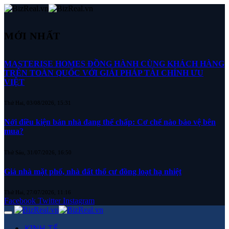
MỚI NHẤT
MASTERISE HOMES ĐỒNG HÀNH CÙNG KHÁCH HÀNG
TRÊN TOÀN QUỐC VỚI GIẢI PHÁP TÀI CHÍNH ƯU
VIỆT
Thứ Hai, 03/08/2026, 15:31
Nới điều kiện bán nhà đang thế chấp: Cơ chế nào bảo vệ bên
mua?
Thứ Sáu, 31/07/2026, 16:50
Giá nhà mặt phố, nhà đất thổ cư đồng loạt hạ nhiệt
Thứ Hai, 27/07/2026, 11:16
Facebook
Twitter
Instagram
KINH TẾ