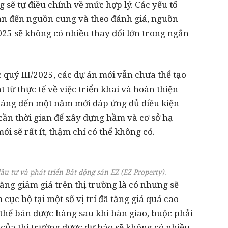
 sẽ tự điều chỉnh về mức hợp lý. Các yếu tố
an đến nguồn cung và theo đánh giá, nguồn
025 sẽ không có nhiều thay đổi lớn trong ngắn
 quý III/2025, các dự án mới vẫn chưa thể tạo
 từ thực tế về việc triển khai và hoàn thiện
háng đến một năm mới đáp ứng đủ điều kiện
cần thời gian để xây dựng hầm và cơ sở hạ
i sẽ rất ít, thậm chí có thể không có.
 tư và phát triển Bất động sản EZ (EZ Property).
ăng giảm giá trên thị trường là có nhưng sẽ
cục bộ tại một số vị trí đã tăng giá quá cao
hể bán được hàng sau khi bàn giao, buộc phải
 của thị trường được dự báo sẽ không có nhiều