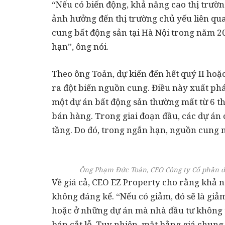
“Nếu có biến động, khả năng cao thị trường
ảnh hưởng đến thị trường chủ yếu liên qu
cung bất động sản tại Hà Nội trong năm 2
hạn”, ông nói.
Theo ông Toản, dự kiến đến hết quý II hoặc
ra đột biến nguồn cung. Điều này xuất phát
một dự án bất động sản thường mất từ 6 t
bán hàng. Trong giai đoạn đầu, các dự án 
tầng. Do đó, trong ngắn hạn, nguồn cung mớ
Ông Phạm Đức Toản, CEO Công ty Cổ phần đầu
Về giá cả, CEO EZ Property cho rằng khả n
không đáng kể. “Nếu có giảm, đó sẽ là giảm 
hoặc ở những dự án mà nhà đầu tư không t
bán cắt lỗ. Tuy nhiên, mặt bằng giá chung