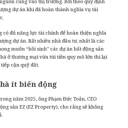
 nguồn cung vào thị trường. Bởi theo quy định
hượng dự án khi đã hoàn thành nghĩa vụ tài
c.
 có đủ năng lực tài chính để hoàn thiện nghĩa
̛ợng dự án. Rất nhiều nhà đầu tư, nhất là các
à mong muốn “hồi sinh” các dự án bất động sản
 ở thương mại vừa túi tiền quy mô lớn thì lại
tiếp cận quỹ đất.
hà ít biến động
i trong năm 2025, ông Phạm Đức Toản, CEO
động sản EZ (EZ Property), cho rằng sẽ không
ả.