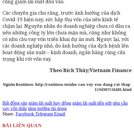
cũng giảm lãi suất đầu vào.
Các chuyên gia cho rằng, trước ảnh hưởng của dịch
Covid-19 hiện nay, sức hấp thụ vốn của nền kinh tế
chậm lại. Nguyên nhân do doanh nghiệp chưa có đầu ra
nên những công ty lớn chưa mặn mà, cũng như không
có nhu cầu vay vốn triển khai dự án mới. Ngược lại, với
các doanh nghiệp nhỏ, do ảnh hưởng của dịch bệnh lên
hoạt động sản xuất – kinh doanh, ngân hàng cũng cẩn
trọng khi rót vốn vay.
Theo Bích Thủy/Vietnam Finance
Nguồn Reatimes: http://reatimes.vn/nhu-cau-vay-von-dang-rat-thap-
1594907534481.html
Bất động sản
giảm lãi suất huy động
giảm lãi suất tiền gửi
nhu cầu
vay vốn thấp
tăng trưởng tín dụng
Share.
Facebook
Telegram
Email
BÀI LIÊN QUAN