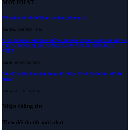
MỚI NHẤT
Đề xuất mới về thời hạn sử dụng chung cư
Thứ Năm, 06/08/2026, 15:19
MASTERISE HOMES ĐỒNG HÀNH CÙNG KHÁCH HÀNG
TRÊN TOÀN QUỐC VỚI GIẢI PHÁP TÀI CHÍNH ƯU
VIỆT
Thứ Hai, 03/08/2026, 15:31
Nới điều kiện bán nhà đang thế chấp: Cơ chế nào bảo vệ bên
mua?
Thứ Sáu, 31/07/2026, 16:50
Nhận thông tin
Theo dõi tin tức mới nhất