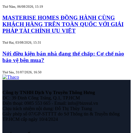
Thứ Năm, 06/08/2026, 15:19
MASTERISE HOMES ĐỒNG HÀNH CÙNG
KHÁCH HÀNG TRÊN TOÀN QUỐC VỚI GIẢI
PHÁP TÀI CHÍNH ƯU VIỆT
Thứ Hai, 03/08/2026, 15:31
Nới điều kiện bán nhà đang thế chấp: Cơ chế nào
bảo vệ bên mua?
Thứ Sáu, 31/07/2026, 16:50
Công ty TNHH Dịch Vụ Truyền Thông Hưng
ĐC: 39 Đinh Công Tráng, Q.1, TP.HCM
Điện thoại: 0985 553 665 - Email: info@bizreal.vn
Chịu trách nhiệm nội dung: Đỗ Thị Thùy Trang
Giấy phép số 07/GP-STTTT do Sở Thông tin & Truyền thông
TP.HCM cấp ngày 10/4/2024