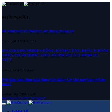
MỚI NHẤT
Đề xuất mới về thời hạn sử dụng chung cư
Thứ Năm, 06/08/2026, 15:19
MASTERISE HOMES ĐỒNG HÀNH CÙNG KHÁCH HÀNG
TRÊN TOÀN QUỐC VỚI GIẢI PHÁP TÀI CHÍNH ƯU
VIỆT
Thứ Hai, 03/08/2026, 15:31
Nới điều kiện bán nhà đang thế chấp: Cơ chế nào bảo vệ bên
mua?
Thứ Sáu, 31/07/2026, 16:50
Facebook
Twitter
Instagram
KINH TẾ