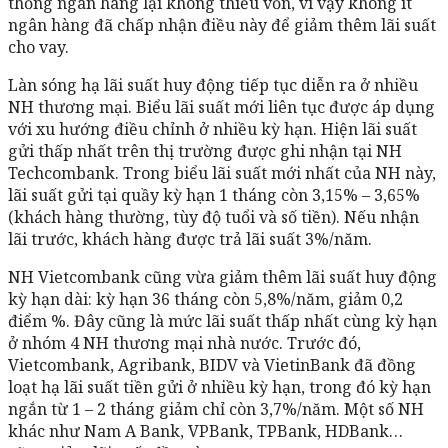
thống ngân hàng lại không thiếu vốn, vì vậy không ít
ngân hàng đã chấp nhận điều này để giảm thêm lãi suất
cho vay.
Làn sóng hạ lãi suất huy động tiếp tục diễn ra ở nhiều
NH thương mại. Biểu lãi suất mới liên tục được áp dụng
với xu hướng điều chỉnh ở nhiều kỳ hạn. Hiện lãi suất
gửi thấp nhất trên thị trường được ghi nhận tại NH
Techcombank. Trong biểu lãi suất mới nhất của NH này,
lãi suất gửi tại quầy kỳ hạn 1 tháng còn 3,15% – 3,65%
(khách hàng thường, tùy độ tuổi và số tiền). Nếu nhận
lãi trước, khách hàng được trả lãi suất 3%/năm.
NH Vietcombank cũng vừa giảm thêm lãi suất huy động
kỳ hạn dài: kỳ hạn 36 tháng còn 5,8%/năm, giảm 0,2
điểm %. Đây cũng là mức lãi suất thấp nhất cùng kỳ hạn
ở nhóm 4 NH thương mại nhà nước. Trước đó,
Vietcombank, Agribank, BIDV và VietinBank đã đồng
loạt hạ lãi suất tiền gửi ở nhiều kỳ hạn, trong đó kỳ hạn
ngắn từ 1 – 2 tháng giảm chỉ còn 3,7%/năm. Một số NH
khác như Nam A Bank, VPBank, TPBank, HDBank…