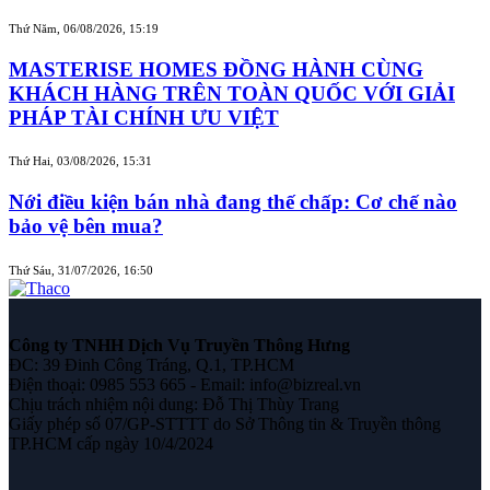
Thứ Năm, 06/08/2026, 15:19
MASTERISE HOMES ĐỒNG HÀNH CÙNG
KHÁCH HÀNG TRÊN TOÀN QUỐC VỚI GIẢI
PHÁP TÀI CHÍNH ƯU VIỆT
Thứ Hai, 03/08/2026, 15:31
Nới điều kiện bán nhà đang thế chấp: Cơ chế nào
bảo vệ bên mua?
Thứ Sáu, 31/07/2026, 16:50
Công ty TNHH Dịch Vụ Truyền Thông Hưng
ĐC: 39 Đinh Công Tráng, Q.1, TP.HCM
Điện thoại: 0985 553 665 - Email: info@bizreal.vn
Chịu trách nhiệm nội dung: Đỗ Thị Thùy Trang
Giấy phép số 07/GP-STTTT do Sở Thông tin & Truyền thông
TP.HCM cấp ngày 10/4/2024