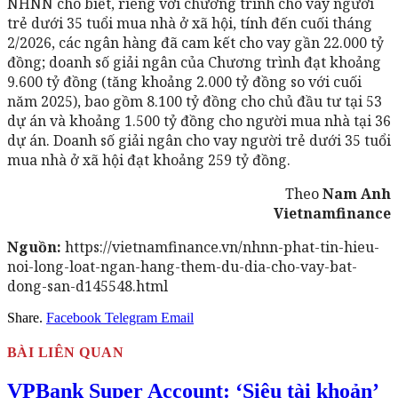
NHNN cho biết, riêng với chương trình cho vay người
trẻ dưới 35 tuổi mua nhà ở xã hội, tính đến cuối tháng
2/2026, các ngân hàng đã cam kết cho vay gần 22.000 tỷ
đồng; doanh số giải ngân của Chương trình đạt khoảng
9.600 tỷ đồng (tăng khoảng 2.000 tỷ đồng so với cuối
năm 2025), bao gồm 8.100 tỷ đồng cho chủ đầu tư tại 53
dự án và khoảng 1.500 tỷ đồng cho người mua nhà tại 36
dự án. Doanh số giải ngân cho vay người trẻ dưới 35 tuổi
mua nhà ở xã hội đạt khoảng 259 tỷ đồng.
Theo
Nam Anh
Vietnamfinance
Nguồn:
https://vietnamfinance.vn/nhnn-phat-tin-hieu-
noi-long-loat-ngan-hang-them-du-dia-cho-vay-bat-
dong-san-d145548.html
Share.
Facebook
Telegram
Email
BÀI LIÊN QUAN
VPBank Super Account: ‘Siêu tài khoản’