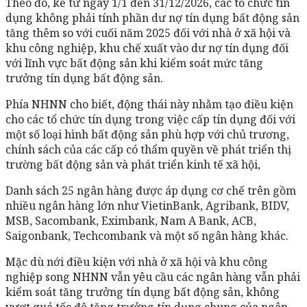
Theo đó, kể từ ngày 1/1 đến 31/12/2026, các tổ chức tín
dụng không phải tính phần dư nợ tín dụng bất động sản
tăng thêm so với cuối năm 2025 đối với nhà ở xã hội và
khu công nghiệp, khu chế xuất vào dư nợ tín dụng đối
với lĩnh vực bất động sản khi kiểm soát mức tăng
trưởng tín dụng bất động sản.
Phía NHNN cho biết, động thái này nhằm tạo điều kiện
cho các tổ chức tín dụng trong việc cấp tín dụng đối với
một số loại hình bất động sản phù hợp với chủ trương,
chính sách của các cấp có thẩm quyền về phát triển thị
trường bất động sản và phát triển kinh tế xã hội,
Danh sách 25 ngân hàng được áp dụng cơ chế trên gồm
nhiều ngân hàng lớn như VietinBank, Agribank, BIDV,
MSB, Sacombank, Eximbank, Nam A Bank, ACB,
Saigonbank, Techcombank và một số ngân hàng khác.
Mặc dù nới điều kiện với nhà ở xã hội và khu công
nghiệp song NHNN vẫn yêu cầu các ngân hàng vẫn phải
kiểm soát tăng trưởng tín dụng bất động sản, không
vượt quá tốc độ tăng trưởng tín dụng chung của ngân