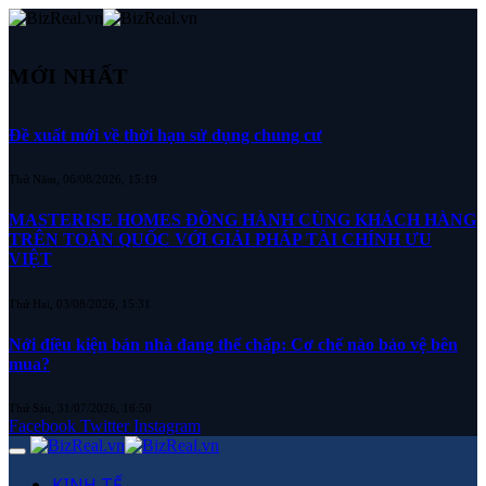
MỚI NHẤT
Đề xuất mới về thời hạn sử dụng chung cư
Thứ Năm, 06/08/2026, 15:19
MASTERISE HOMES ĐỒNG HÀNH CÙNG KHÁCH HÀNG
TRÊN TOÀN QUỐC VỚI GIẢI PHÁP TÀI CHÍNH ƯU
VIỆT
Thứ Hai, 03/08/2026, 15:31
Nới điều kiện bán nhà đang thế chấp: Cơ chế nào bảo vệ bên
mua?
Thứ Sáu, 31/07/2026, 16:50
Facebook
Twitter
Instagram
KINH TẾ