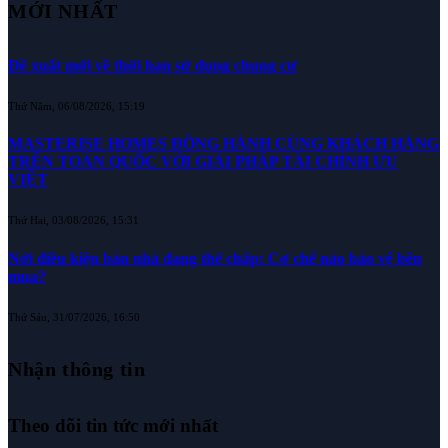
MỚI NHẤT
Đề xuất mới về thời hạn sử dụng chung cư
Thứ Năm, 06/08/2026, 15:19
MASTERISE HOMES ĐỒNG HÀNH CÙNG KHÁCH HÀNG
TRÊN TOÀN QUỐC VỚI GIẢI PHÁP TÀI CHÍNH ƯU
VIỆT
Thứ Hai, 03/08/2026, 15:31
Nới điều kiện bán nhà đang thế chấp: Cơ chế nào bảo vệ bên
mua?
Thứ Sáu, 31/07/2026, 16:50
Nhận thông tin
Theo dõi tin tức mới nhất