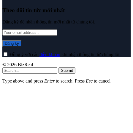
Theo dõi tin tức mới nhất
Đăng ký để nhận thông tin mới nhất từ chúng tôi.
Đồng ý với các
điều khoản
khi nhận thông tin từ chúng tôi.
© 2026 BizReal
Submit
Type above and press
Enter
to search. Press
Esc
to cancel.