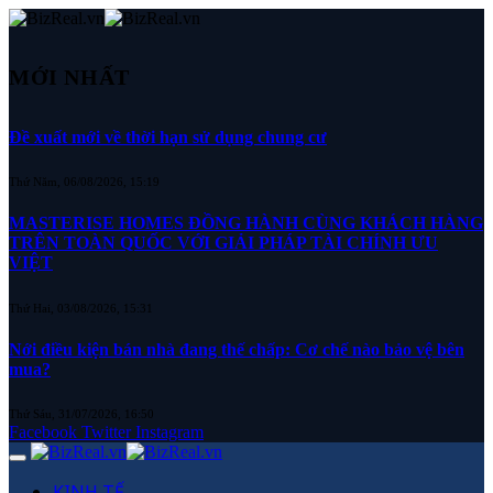
MỚI NHẤT
Đề xuất mới về thời hạn sử dụng chung cư
Thứ Năm, 06/08/2026, 15:19
MASTERISE HOMES ĐỒNG HÀNH CÙNG KHÁCH HÀNG
TRÊN TOÀN QUỐC VỚI GIẢI PHÁP TÀI CHÍNH ƯU
VIỆT
Thứ Hai, 03/08/2026, 15:31
Nới điều kiện bán nhà đang thế chấp: Cơ chế nào bảo vệ bên
mua?
Thứ Sáu, 31/07/2026, 16:50
Facebook
Twitter
Instagram
KINH TẾ