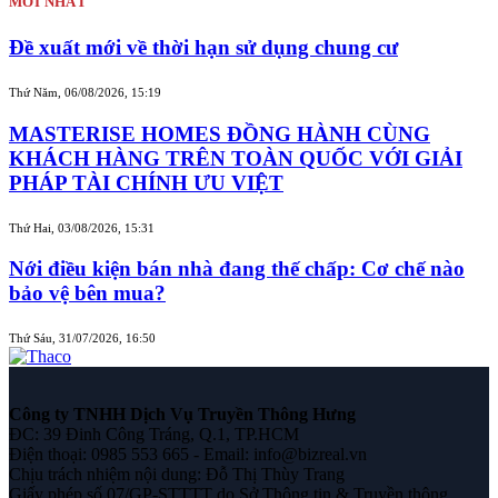
MỚI NHẤT
Đề xuất mới về thời hạn sử dụng chung cư
Thứ Năm, 06/08/2026, 15:19
MASTERISE HOMES ĐỒNG HÀNH CÙNG
KHÁCH HÀNG TRÊN TOÀN QUỐC VỚI GIẢI
PHÁP TÀI CHÍNH ƯU VIỆT
Thứ Hai, 03/08/2026, 15:31
Nới điều kiện bán nhà đang thế chấp: Cơ chế nào
bảo vệ bên mua?
Thứ Sáu, 31/07/2026, 16:50
Công ty TNHH Dịch Vụ Truyền Thông Hưng
ĐC: 39 Đinh Công Tráng, Q.1, TP.HCM
Điện thoại: 0985 553 665 - Email: info@bizreal.vn
Chịu trách nhiệm nội dung: Đỗ Thị Thùy Trang
Giấy phép số 07/GP-STTTT do Sở Thông tin & Truyền thông