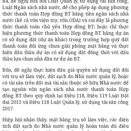
Ba, đề nghị sửa đổi Luật Quản lý, sử dụng tài sản công,
Luật Ngân sách nhà nước, để cho phép áp dụng phương
thức thanh toán Hợp đồng BT bằng tiền ngân sách nhà
nước (kể cả vốn viện trợ, vốn ODA) và coi đây là phương
thức thanh toán chủ yếu Hợp đồng BT; hoặc chỉ thực
hiện phương thức thanh toán Hợp đồng BT bằng dự án
có sử dụng đất (dự án khác) trong trường hợp quỹ đất
thanh toán đối ứng chưa giải phóng mặt bằng và thực
hiện đấu thầu dự án có sử dụng đất đồng thời với đấu
thầu lựa chọn nhà đầu tư dự án BT.
Bốn, đề nghị thực hiện đấu giá quyền sử dụng đất đối
với trụ sở làm việc, đất sạch do Nhà nước quản lý, hoặc
có tài sản trên đất mà tài sản thuộc sở hữu Nhà nước để
tạo nguồn vốn ngân sách nhà nước thanh toán Hợp
đồng BT theo quy định tại Điều 118, Điều 119 Luật Đất
đai 2013 và Điều 118 Luật Quản lý, sử dụng tài sản công
2017.
Hiệp hội nhận thấy, mặt bằng trụ sở làm việc, các diện
tích đất sạch do Nhà nước quản lý hoàn toàn đủ điều