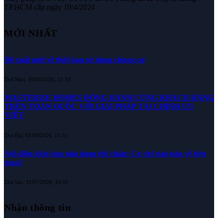
TP.HCM cấp ngày 10/4/2024
MỚI NHẤT
Đề xuất mới về thời hạn sử dụng chung cư
Thứ Năm, 06/08/2026, 15:19
MASTERISE HOMES ĐỒNG HÀNH CÙNG KHÁCH HÀNG
TRÊN TOÀN QUỐC VỚI GIẢI PHÁP TÀI CHÍNH ƯU
VIỆT
Thứ Hai, 03/08/2026, 15:31
Nới điều kiện bán nhà đang thế chấp: Cơ chế nào bảo vệ bên
mua?
Thứ Sáu, 31/07/2026, 16:50
Nhận thông tin