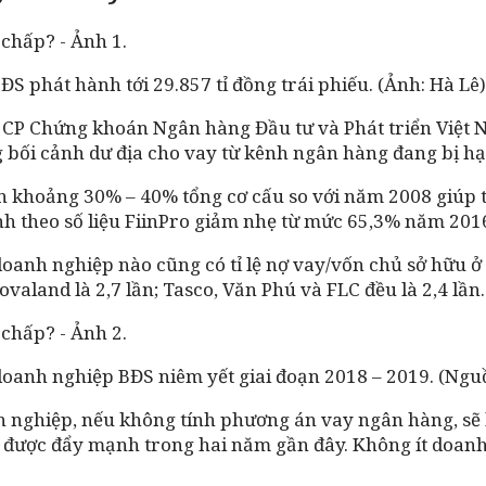
S phát hành tới 29.857 tỉ đồng trái phiếu. (Ảnh: Hà Lê)
 CP Chứng khoán Ngân hàng Đầu tư và Phát triển Việt Na
bối cảnh dư địa cho vay từ kênh ngân hàng đang bị hạ
 khoảng 30% – 40% tổng cơ cấu so với năm 2008 giúp t
ành theo số liệu FiinPro giảm nhẹ từ mức 65,3% năm 20
doanh nghiệp nào cũng có tỉ lệ nợ vay/vốn chủ sở hữu ở 
Novaland là 2,7 lần; Tasco, Văn Phú và FLC đều là 2,4 lầ
 doanh nghiệp BĐS niêm yết giai đoạn 2018 – 2019. (Ngu
 nghiệp, nếu không tính phương án vay ngân hàng, sẽ l
 được đẩy mạnh trong hai năm gần đây. Không ít doanh 