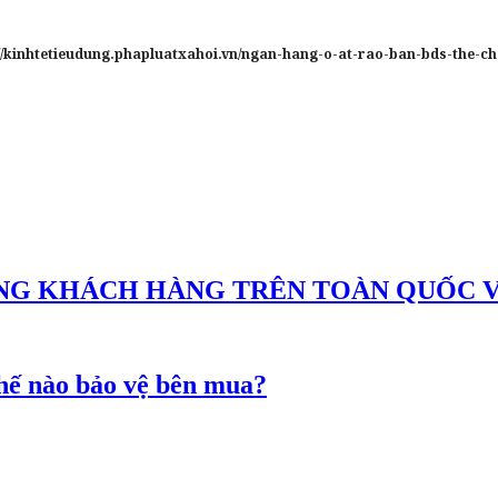
://kinhtetieudung.phapluatxahoi.vn/ngan-hang-o-at-rao-ban-bds-the-c
G KHÁCH HÀNG TRÊN TOÀN QUỐC VỚI
chế nào bảo vệ bên mua?