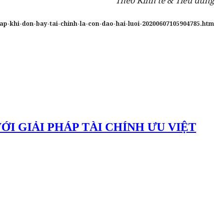
Theo Kinh tế & Tiêu dùng
hap-khi-don-bay-tai-chinh-la-con-dao-hai-luoi-20200607105904785.htm
 GIẢI PHÁP TÀI CHÍNH ƯU VIỆT