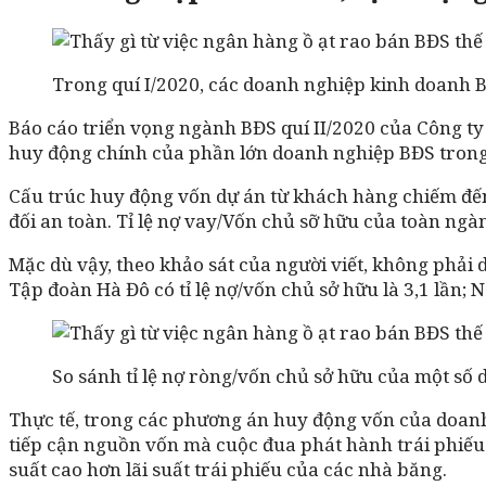
Trong quí I/2020, các doanh nghiệp kinh doanh BĐ
Báo cáo triển vọng ngành BĐS quí II/2020 của Công ty
huy động chính của phần lớn doanh nghiệp BĐS trong 
Cấu trúc huy động vốn dự án từ khách hàng chiếm đến
đối an toàn. Tỉ lệ nợ vay/Vốn chủ sỡ hữu của toàn ng
Mặc dù vậy, theo khảo sát của người viết, không phải 
Tập đoàn Hà Đô có tỉ lệ nợ/vốn chủ sở hữu là 3,1 lần; 
So sánh tỉ lệ nợ ròng/vốn chủ sở hữu của một số
Thực tế, trong các phương án huy động vốn của doanh
tiếp cận nguồn vốn mà cuộc đua phát hành trái phiếu
suất cao hơn lãi suất trái phiếu của các nhà băng.