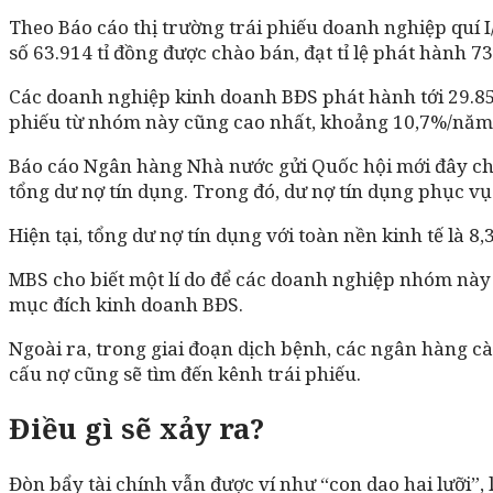
Theo Báo cáo thị trường trái phiếu doanh nghiệp quí 
số 63.914 tỉ đồng được chào bán, đạt tỉ lệ phát hành 7
Các doanh nghiệp kinh doanh BĐS phát hành tới 29.857
phiếu từ nhóm này cũng cao nhất, khoảng 10,7%/năm
Báo cáo Ngân hàng Nhà nước gửi Quốc hội mới đây cho 
tổng dư nợ tín dụng. Trong đó, dư nợ tín dụng phục v
Hiện tại, tổng dư nợ tín dụng với toàn nền kinh tế là 8
MBS cho biết một lí do để các doanh nghiệp nhóm này
mục đích kinh doanh BĐS.
Ngoài ra, trong giai đoạn dịch bệnh, các ngân hàng 
cấu nợ cũng sẽ tìm đến kênh trái phiếu.
Điều gì sẽ xảy ra?
Đòn bẩy tài chính vẫn được ví như “con dao hai lưỡi”, l