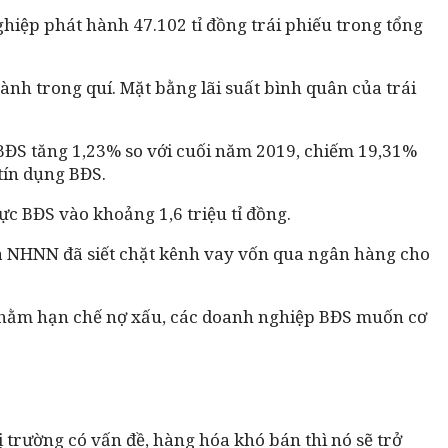
hiệp phát hành 47.102 tỉ đồng trái phiếu trong tổng
ành trong quí. Mặt bằng lãi suất bình quân của trái
 BĐS tăng 1,23% so với cuối năm 2019, chiếm 19,31%
tín dụng BĐS.
 vực BĐS vào khoảng 1,6 triệu tỉ đồng.
ủa NHNN đã siết chặt kênh vay vốn qua ngân hàng cho
ẽ nhằm hạn chế nợ xấu, các doanh nghiệp BĐS muốn cơ
hị trường có vấn đề, hàng hóa khó bán thì nó sẽ trở