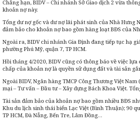
Chẳng hạn, BIDV – Chi nhánh Sở Giao dịch 2 vừa thôn
khoản nợ này.
Tổng dư nợ gốc và dư nợ lãi phát sinh của Nhà Hưng Ngâ
đảm bảo cho khoản nợ bao gồm hàng loạt BĐS của Nhà
Ngoài ra, BIDV chi nhánh Gia Định đang tiếp tục hạ 
phường Phú Mỹ, quận 7, TP HCM.
Hồi tháng 4/2020, BIDV cũng có thông báo về việc lự
chấp của khoản nợ là quyền sử dụng đất và tài sản gắ
Ngoài BIDV, Ngân hàng TMCP Công Thương Việt Nam (
mại – Tư vấn – Đầu tư – Xây dựng Bách Khoa Việt. Tổng
Tài sản đảm bảo của khoản nợ bao gồm nhiều BĐS như 3
Khu du lịch sinh thái biển Lạc Việt (Bình Thuận); 90 q
TP HCM, Đà Nẵng, Bến Tre, Lâm Đồng…