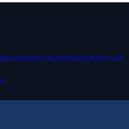
ÊN TOÀN QUỐC VỚI GIẢI PHÁP TÀI CHÍNH ƯU VIỆT
ua?