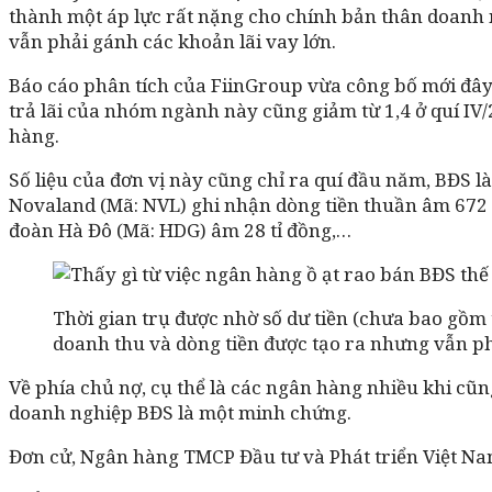
thành một áp lực rất nặng cho chính bản thân doanh 
vẫn phải gánh các khoản lãi vay lớn.
Báo cáo phân tích của FiinGroup vừa công bố mới đây 
trả lãi của nhóm ngành này cũng giảm từ 1,4 ở quí IV/
hàng.
Số liệu của đơn vị này cũng chỉ ra quí đầu năm, BĐS l
Novaland (Mã: NVL) ghi nhận dòng tiền thuần âm 672 t
đoàn Hà Đô (Mã: HDG) âm 28 tỉ đồng,…
Thời gian trụ được nhờ số dư tiền (chưa bao gồm
doanh thu và dòng tiền được tạo ra nhưng vẫn phả
Về phía chủ nợ, cụ thể là các ngân hàng nhiều khi cũn
doanh nghiệp BĐS là một minh chứng.
Đơn cử, Ngân hàng TMCP Đầu tư và Phát triển Việt Nam