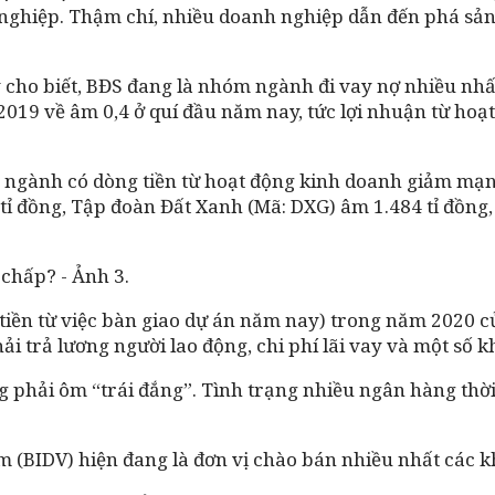
nghiệp. Thậm chí, nhiều doanh nghiệp dẫn đến phá sản
cho biết, BĐS đang là nhóm ngành đi vay nợ nhiều nhất 
2019 về âm 0,4 ở quí đầu năm nay, tức lợi nhuận từ hoạt
à ngành có dòng tiền từ hoạt động kinh doanh giảm mạnh 
ỉ đồng, Tập đoàn Đất Xanh (Mã: DXG) âm 1.484 tỉ đồng,
 tiền từ việc bàn giao dự án năm nay) trong năm 2020 
i trả lương người lao động, chi phí lãi vay và một số k
g phải ôm “trái đắng”. Tình trạng nhiều ngân hàng thời
 (BIDV) hiện đang là đơn vị chào bán nhiều nhất các k