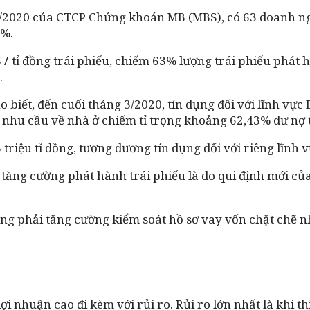
I/2020 của CTCP Chứng khoán MB (MBS), có 63 doanh ng
3%.
 tỉ đồng trái phiếu, chiếm 63% lượng trái phiếu phát h
.
biết, đến cuối tháng 3/2020, tín dụng đối với lĩnh vực
ụ nhu cầu về nhà ở chiếm tỉ trọng khoảng 62,43% dư nợ 
,3 triệu tỉ đồng, tương đương tín dụng đối với riêng lĩnh
 tăng cường phát hành trái phiếu là do qui định mới c
càng phải tăng cường kiểm soát hồ sơ vay vốn chặt ch
ợi nhuận cao đi kèm với rủi ro. Rủi ro lớn nhất là khi t