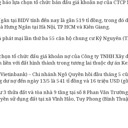
g báo lựa chọn tổ chức bán đấu giá khoản nợ của CTCP 
n tại BIDV tính đến nay là gần 519 tỉ đồng, trong đó dư
 Hưng Ngân tại Hà Nội, TP HCM và Kiên Giang.
giá phát mại lần thứ ba 55 căn hộ chung cư Kỷ Nguyên 
a chọn tổ chức đấu giá khoản nợ của Công ty TNHH Xây 
n liền với đất hình thành trong tương lai thuộc dự án 
Vietinbank) – Chi nhánh Ngô Quyền hồi đầu tháng 5 c
 dư nợ đến ngày 13/5 là 541 tỉ đồng và 16 triệu USD (gồ
 thửa đất và tòa nhà 9 tầng tại số 8 Phan Văn Trường, 
uyền sử dụng đất tại xã Vĩnh Hảo, Tuy Phong (Bình Thuận