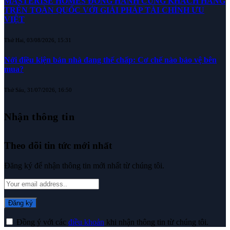
MASTERISE HOMES ĐỒNG HÀNH CÙNG KHÁCH HÀNG
TRÊN TOÀN QUỐC VỚI GIẢI PHÁP TÀI CHÍNH ƯU
VIỆT
Thứ Hai, 03/08/2026, 15:31
Nới điều kiện bán nhà đang thế chấp: Cơ chế nào bảo vệ bên
mua?
Thứ Sáu, 31/07/2026, 16:50
Nhận thông tin
Theo dõi tin tức mới nhất
Đăng ký để nhận thông tin mới nhất từ chúng tôi.
Đồng ý với các
điều khoản
khi nhận thông tin từ chúng tôi.