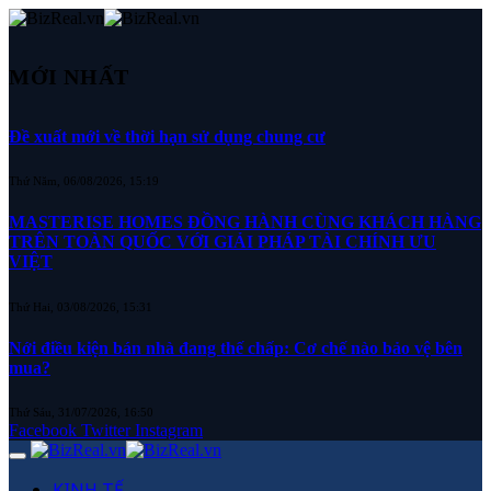
MỚI NHẤT
Đề xuất mới về thời hạn sử dụng chung cư
Thứ Năm, 06/08/2026, 15:19
MASTERISE HOMES ĐỒNG HÀNH CÙNG KHÁCH HÀNG
TRÊN TOÀN QUỐC VỚI GIẢI PHÁP TÀI CHÍNH ƯU
VIỆT
Thứ Hai, 03/08/2026, 15:31
Nới điều kiện bán nhà đang thế chấp: Cơ chế nào bảo vệ bên
mua?
Thứ Sáu, 31/07/2026, 16:50
Facebook
Twitter
Instagram
KINH TẾ