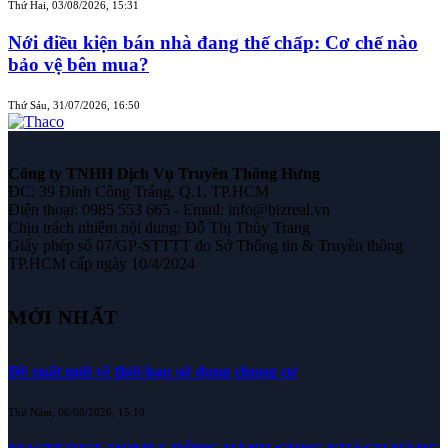
Thứ Hai, 03/08/2026, 15:31
Nới điều kiện bán nhà đang thế chấp: Cơ chế nào
bảo vệ bên mua?
Thứ Sáu, 31/07/2026, 16:50
Công ty TNHH Dịch Vụ Truyền Thông Hưng
ĐC: 39 Đinh Công Tráng, Q.1, TP.HCM
Điện thoại: 0985 553 665 - Email: info@bizreal.vn
Chịu trách nhiệm nội dung: Đỗ Thị Thùy Trang
Giấy phép số 07/GP-STTTT do Sở Thông tin & Truyền thông
TP.HCM cấp ngày 10/4/2024
MỚI NHẤT
Đề xuất mới về thời hạn sử dụng chung cư
Thứ Năm, 06/08/2026, 15:19