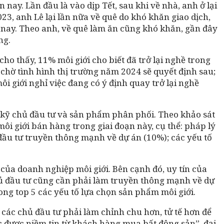
ay. Lần đầu là vào dịp Tết, sau khi về nhà, anh ở lại
23, anh Lê lại lần nữa về quê do khó khăn giao dịch,
m nay. Theo anh, về quê làm ăn cũng khó khăn, gần đây
ng.
ho thấy, 11% môi giới cho biết đã trở lại nghề trong
 chờ tình hình thị trường năm 2024 sẽ quyết định sau;
i giới nghỉ việc đang có ý định quay trở lại nghề
n kỹ chủ đầu tư và sản phẩm phân phối. Theo khảo sát
i giới bán hàng trong giai đoạn này, cụ thể: pháp lý
 đầu tư truyền thông mạnh về dự án (10%); các yếu tố
của doanh nghiệp môi giới. Bên cạnh đó, uy tín của
hủ đầu tư cũng cần phải làm truyền thông mạnh về dự
rong top 5 các yếu tố lựa chọn sản phẩm môi giới.
 các chủ đầu tư phải làm chỉnh chu hơn, tử tế hơn để
ục được niềm tin từ khách hàng mua bất động sản”, đại