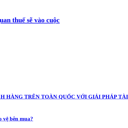
uan thuế sẽ vào cuộc
HÀNG TRÊN TOÀN QUỐC VỚI GIẢI PHÁP TÀI
ảo vệ bên mua?