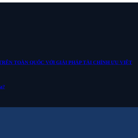
ÊN TOÀN QUỐC VỚI GIẢI PHÁP TÀI CHÍNH ƯU VIỆT
ua?