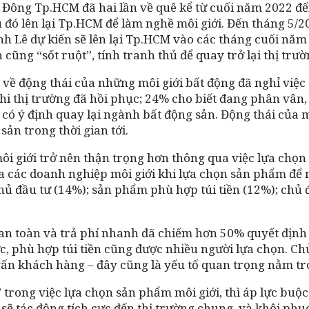
Đông Tp.HCM đã hai lần về quê kể từ cuối năm 2022 đến n
đó lên lại Tp.HCM để làm nghề môi giới. Đến tháng 5/20
anh Lê dự kiến sẽ lên lại Tp.HCM vào các tháng cuối nă
 cũng “sốt ruột”, tính tranh thủ để quay trở lại thị trườ
ề động thái của những môi giới bất động đã nghỉ việc c
khi thị trường đã hồi phục; 24% cho biết đang phân vân,
có ý định quay lại ngành bất động sản. Động thái của mô
sản trong thời gian tới.
môi giới trở nên thận trọng hơn thông qua việc lựa chọ
 các doanh nghiệp môi giới khi lựa chọn sản phẩm để mô
chủ đầu tư (14%); sản phẩm phù hợp túi tiền (12%); chủ
an toàn và trả phí nhanh đã chiếm hơn 50% quyết định 
c, phù hợp túi tiền cũng được nhiều người lựa chọn. C
tư vấn khách hàng – đây cũng là yếu tố quan trọng nằm t
 trong việc lựa chọn sản phẩm môi giới, thì áp lực buộc
 sẽ tác động tích cực đến thị trường chung, và khôi ph