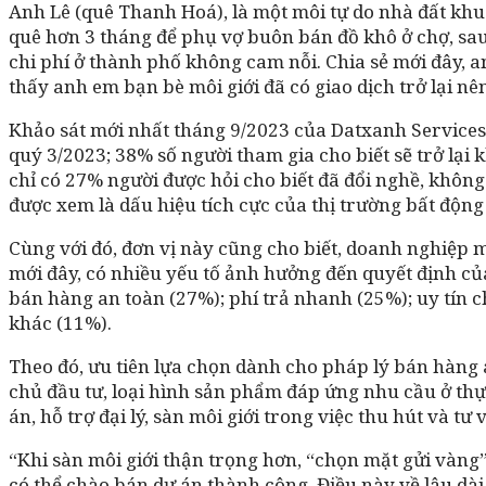
Anh Lê (quê Thanh Hoá), là một môi tự do nhà đất khu 
quê hơn 3 tháng để phụ vợ buôn bán đồ khô ở chợ, sau 
chi phí ở thành phố không cam nỗi. Chia sẻ mới đây, 
thấy anh em bạn bè môi giới đã có giao dịch trở lại nên
Khảo sát mới nhất tháng 9/2023 của Datxanh Services v
quý 3/2023; 38% số người tham gia cho biết sẽ trở lại 
chỉ có 27% người được hỏi cho biết đã đổi nghề, không 
được xem là dấu hiệu tích cực của thị trường bất động 
Cùng với đó, đơn vị này cũng cho biết, doanh nghiệp 
mới đây, có nhiều yếu tố ảnh hưởng đến quyết định của
bán hàng an toàn (27%); phí trả nhanh (25%); uy tín 
khác (11%).
Theo đó, ưu tiên lựa chọn dành cho pháp lý bán hàng 
chủ đầu tư, loại hình sản phẩm đáp ứng nhu cầu ở thự
án, hỗ trợ đại lý, sàn môi giới trong việc thu hút và 
“Khi sàn môi giới thận trọng hơn, “chọn mặt gửi vàng”
có thể chào bán dự án thành công. Điều này về lâu dài