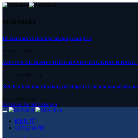
MỚI NHẤT
Đề xuất mới về thời hạn sử dụng chung cư
Thứ Năm, 06/08/2026, 15:19
MASTERISE HOMES ĐỒNG HÀNH CÙNG KHÁCH HÀNG TR
Thứ Hai, 03/08/2026, 15:31
Nới điều kiện bán nhà đang thế chấp: Cơ chế nào bảo vệ bên m
Thứ Sáu, 31/07/2026, 16:50
Facebook
Twitter
Instagram
KINH TẾ
CÔNG NGHỆ