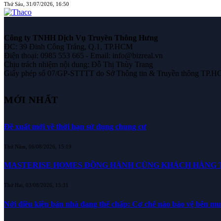
Thứ Sáu, 31/07/2026, 16:50
Công ty TNHH Dịch Vụ Truyền Thông Hưng
ĐC: 39 Đinh Công Tráng, Q.1, TP.HCM
Điện thoại: 0985 553 665 - Email: info@bizreal.vn
Chịu trách nhiệm nội dung: Đỗ Thị Thùy Trang
Giấy phép số 07/GP-STTTT do Sở Thông tin & Truyền thông TP.H
MỚI NHẤT
Đề xuất mới về thời hạn sử dụng chung cư
Thứ Năm, 06/08/2026, 15:19
MASTERISE HOMES ĐỒNG HÀNH CÙNG KHÁCH HÀNG TR
Thứ Hai, 03/08/2026, 15:31
Nới điều kiện bán nhà đang thế chấp: Cơ chế nào bảo vệ bên m