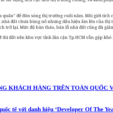
a quân” để đón sóng thị trường cuối năm. Môi giới tích 
h nhà đất chưa bùng nổ nhưng dấu hiệu ấm lên của thị t
h trở lại. Mức độ bán tháo, bán lỗ nhà đất cũng đã giả
 thì đất nền khu vực tỉnh lân cận Tp.HCM vẫn gặp khó
G KHÁCH HÀNG TRÊN TOÀN QUỐC VỚI
uốc tế với danh hiệu ‘Developer Of The Yea