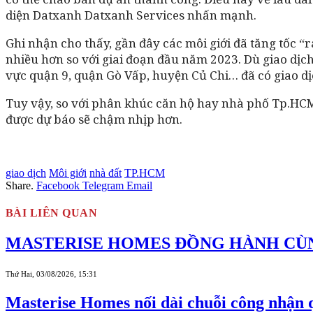
diện Datxanh Datxanh Services nhấn mạnh.
Ghi nhận cho thấy, gần đây các môi giới đã tăng tốc “r
nhiều hơn so với giai đoạn đầu năm 2023. Dù giao dịc
vực quận 9, quận Gò Vấp, huyện Củ Chi… đã có giao dịc
Tuy vậy, so với phân khúc căn hộ hay nhà phố Tp.HCM
được dự báo sẽ chậm nhịp hơn.
giao dịch
Môi giới
nhà đất
TP.HCM
Share.
Facebook
Telegram
Email
BÀI LIÊN QUAN
MASTERISE HOMES ĐỒNG HÀNH CÙN
Thứ Hai, 03/08/2026, 15:31
Masterise Homes nối dài chuỗi công nhận q