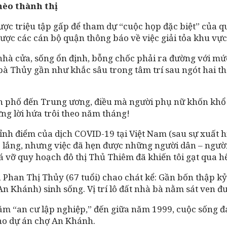
hèo thành thị
ợc triệu tập gấp để tham dự “cuộc họp đặc biệt” của qu
ược các cán bộ quận thông báo về việc giải tỏa khu vự
nhà cửa, sống ổn định, bỗng chốc phải ra đường với mức
 bà Thủy gần như khắc sâu trong tâm trí sau ngót hai t
nh phố đến Trung ương, điều mà người phụ nữ khốn kh
ng lời hứa trôi theo năm tháng!
ỉnh điểm của dịch COVID-19 tại Việt Nam (sau sự xuất h
 lắng, nhưng việc đã hẹn được những người dân – người
 vỡ quy hoạch đô thị Thủ Thiêm đã khiến tôi gạt qua hế
 Phan Thị Thủy (67 tuổi) chao chát kể: Gần bốn thập k
n Khánh) sinh sống. Vị trí lô đất nhà bà nằm sát ven đ
ăm “an cư lập nghiệp,” đến giữa năm 1999, cuộc sống
cho dự án chợ An Khánh.