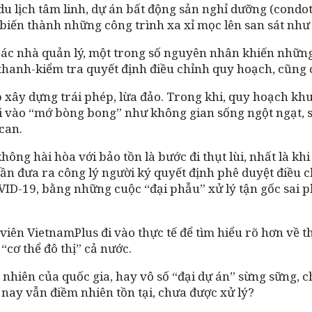
án du lịch tâm linh, dự án bất động sản nghỉ dưỡng (con
 biến thành những công trình xa xỉ mọc lên san sát như
ác nhà quản lý, một trong số nguyên nhân khiến những “
thanh-kiểm tra quyết định điều chỉnh quy hoạch, cũng c
 xây dựng trái phép, lừa đảo. Trong khi, quy hoạch khu
 vào “mớ bòng bong” như không gian sống ngột ngạt, sụ
can.
ông hài hòa với bảo tồn là bước đi thụt lùi, nhất là k
 cần đưa ra công lý người ký quyết định phê duyệt điề
-19, bằng những cuộc “đại phẫu” xử lý tận gốc sai phạm
 viên VietnamPlus đi vào thực tế để tìm hiểu rõ hơn về
“cơ thể đô thị” cả nước.
 nhiên của quốc gia, hay vô số “đại dự án” sừng sững, 
nay vẫn điềm nhiên tồn tại, chưa được xử lý?