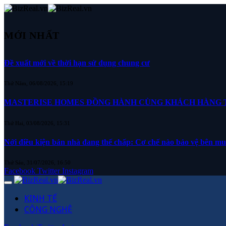
MỚI NHẤT
Đề xuất mới về thời hạn sử dụng chung cư
Thứ Năm, 06/08/2026, 15:19
MASTERISE HOMES ĐỒNG HÀNH CÙNG KHÁCH HÀNG TR
Thứ Hai, 03/08/2026, 15:31
Nới điều kiện bán nhà đang thế chấp: Cơ chế nào bảo vệ bên m
Thứ Sáu, 31/07/2026, 16:50
Facebook
Twitter
Instagram
KINH TẾ
CÔNG NGHỆ