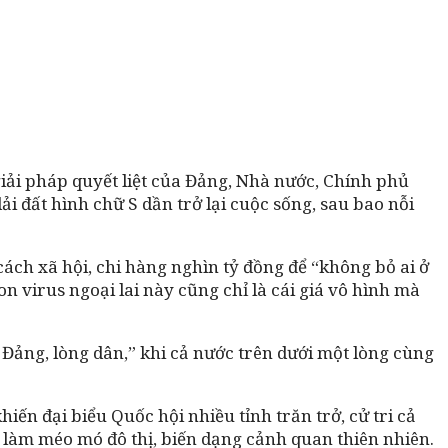
giải pháp quyết liệt của Đảng, Nhà nước, Chính phủ
 đất hình chữ S dần trở lại cuộc sống, sau bao nỗi
 cách xã hội, chi hàng nghìn tỷ đồng để “không bỏ ai ở
on virus ngoại lai này cũng chỉ là cái giá vô hình mà
 Đảng, lòng dân,” khi cả nước trên dưới một lòng cùng
ến đại biểu Quốc hội nhiều tỉnh trăn trở, cử tri cả
” làm méo mó đô thị, biến dạng cảnh quan thiên nhiên.