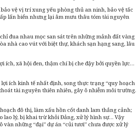
 bảo vệ vị trí xung yếu phòng thủ an ninh, bảo vệ tấc
lấp lấn biển nhưng lại âm mưu thâu tóm tài nguyên
ông chỉ đua nhau mọc san sát trên những mảnh đất vàng
a nhà cao vút với biệt thự, khách sạn hạng sang, lâu
 ích, xã hội đen, thậm chí bị che đậy bởi quyền lực…
lợi ích kinh tế nhất định, song thực trạng “quy hoạch
thoát tài nguyên thiên nhiên, gây ô nhiễm môi trường.
hoạch đô thị, làm xấu hồn cốt danh lam thắng cảnh;
ao lý, bị khai trừ khỏi Đảng, xử lý hình sự… Vậy
ô vàn những “đại” dự án “củi tươi” chưa được xử lý