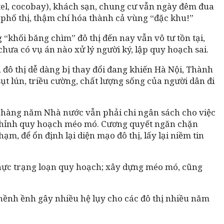
dotel, cocobay), khách sạn, chung cư vẫn ngày đêm đua
 phố thị, thậm chí hóa thành cả vùng “đặc khu!”
khối băng chìm” đô thị đến nay vẫn vô tư tồn tại,
hưa có vụ án nào xử lý người ký, lập quy hoạch sai.
 đô thị dễ dàng bị thay đổi đang khiến Hà Nội, Thành
t lún, triều cường, chất lượng sống của người dân đi
hi hàng năm Nhà nước vẫn phải chi ngân sách cho việc
u chỉnh quy hoạch méo mó. Cương quyết ngăn chặn
, để ổn định lại diện mạo đô thị, lấy lại niềm tin
 thực trạng loạn quy hoạch; xây dựng méo mó, cũng
chềnh ềnh gây nhiều hệ lụy cho các đô thị nhiều năm