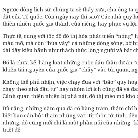
Ngược dòng lịch sử, chúng ta sẽ thấy xưa, cha ông ta q
đất của Tổ quốc. Còn ngày nay thì sao? Các nhà quy 
thiên nhiên quốc gia thành của riêng, hay phục vụ lợi
Thực tế, cùng với tốc độ đô thị hóa phát triển “nóng”
màu mỡ, mà còn “bủa vây” cả những dòng sông, bờ biển.
đài đầy kiêu hãnh như thách thức lòng người và bất c
Đó là chưa kể, hàng loạt những cuộc đấu thầu dự án “q
khiến tài nguyên của quốc gia “chảy” vào túi quan, ng
Không thể phủ nhận, việc chạy đua với “bão” quy hoạch
chạy theo nhà đầu tư” hay nhóm lợi ích cũng đã và đa
Cảnh quan thiên nhiên bị phá nát, đô thị méo mó khó c
Dù rằng, những năm qua đã có hàng trăm, thậm chí hàn
biết bao cán bộ “tham nhũng vặt” từ thôn tới tỉnh, đế
nhưng, đó cũng mới chỉ là một phần nổi của những “khố
triệt để.