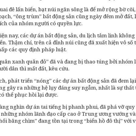
uai đê lấn biển, bạt núi ngăn sông là để mở rộng bờ cõi,
hoạch, “ông trùm” bất động sản cũng ngày đêm mở đất, 
 ích của nhóm người có quyền lực.
 hiện nay, các dự án bất động sản, du lịch tâm linh kh
 Thậm chí, trên cả đỉnh núi cũng đã xuất hiện vô số tò
hấp các quy định pháp luật.
uân xanh quân đỏ” đã và đang bị thao túng bởi nhóm lợi
ười dân thì mất đất, kêu cứu.
, phát triển “nóng” các dự án bất động sản đã đem lại 
ng gây ra những hệ lụy đáng suy ngẫm, nhất là sự thất 
ó thể phục hồi lại được.
g nghìn dự án tai tiếng bị phanh phui, đã phá vỡ quy 
n những nhóm lãnh đạo cấp cao ở Trung ương vướng vào l
i băng chìm” đang tồn tại trong “biển hồ đô thị” với v