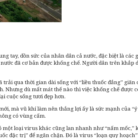
ng tay, dồn sức của nhân dân cả nước, đặc biệt là các 
nước đã cơ bản được khống chế. Người dân trên khắp dải
ã trải qua thời gian dài sống với “liều thuốc đắng” giãn
lịch. Nhưng dù mất mát thế nào thì việc khống chế được c
lại cuộc sống tươi đẹp hơn.
mới, mà vũ khí làm nên thắng lợi ấy là sức mạnh của “ý
không có vùng cấm.
ó một loại virus khác cũng lan nhanh như “nấm mốc,” khi
huốc đặc trị” để ngăn chặn. Đó là virus “loạn quy hoạch