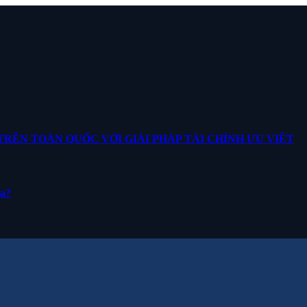
ÊN TOÀN QUỐC VỚI GIẢI PHÁP TÀI CHÍNH ƯU VIỆT
ua?