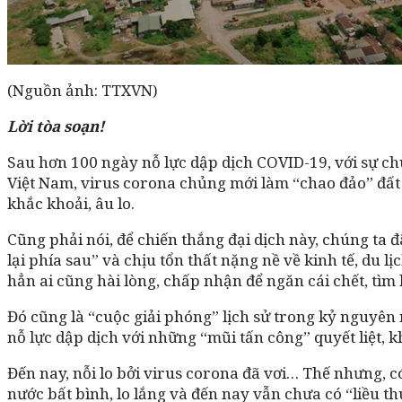
(Nguồn ảnh: TTXVN)
Lời tòa soạn!
Sau hơn 100 ngày nỗ lực dập dịch COVID-19, với sự chu
Việt Nam, virus corona chủng mới làm “chao đảo” đất 
khắc khoải, âu lo.
Cũng phải nói, để chiến thắng đại dịch này, chúng ta đ
lại phía sau” và chịu tổn thất nặng nề về kinh tế, du 
hẳn ai cũng hài lòng, chấp nhận để ngăn cái chết, tìm 
Đó cũng là “cuộc giải phóng” lịch sử trong kỷ nguyên 
nỗ lực dập dịch với những “mũi tấn công” quyết liệt, 
Đến nay, nỗi lo bởi virus corona đã vơi… Thế nhưng, c
nước bất bình, lo lắng và đến nay vẫn chưa có “liều t