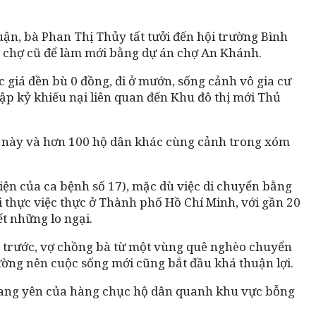
ận, bà Phan Thị Thủy tất tưởi đến hội trường Bình
c chợ cũ để làm mới bằng dự án chợ An Khánh.
 giá đền bù 0 đồng, đi ở mướn, sống cảnh vô gia cư
hập kỷ khiếu nại liên quan đến Khu đô thị mới Thủ
ổ này và hơn 100 hộ dân khác cùng cảnh trong xóm
iện của ca bệnh số 17), mặc dù việc di chuyển bằng
 thực việc thực ở Thành phố Hồ Chí Minh, với gần 20
t những lo ngại.
ỷ trước, vợ chồng bà từ một vùng quê nghèo chuyển
ường nên cuộc sống mới cũng bắt đầu khá thuận lợi.
 đang yên của hàng chục hộ dân quanh khu vực bỗng