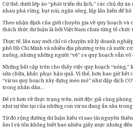
Cứ thế, dưới lớp áo “phát triển du lịch,” các chủ dự 
nhau phá rừng, bạt núi, ngăn sông, lấp lấn biển để hô
Theo nhận định của giới chuyên gia về quy hoạch và c
thách thức dư luận là bởi Việt Nam chưa từng tổ chức 
Thực tế, lâu nay mới chỉ có chuyện xử lý doanh nghiệp
phố Hồ Chí Minh và nhiều địa phương trên cả nước rơi
xuống, nhưng những người “vẽ” ra quy hoạch vẫn vô 
Những bất cập trên cho thấy việc quy hoạch “nóng,” kh
sửa chữa, khắc phục hậu quả. Vì thế, hơn bao giờ hết
“virus quy hoạch xây dựng méo mó” như dập dịch COVID
trong nhân dân…
Để rõ hơn về thực trạng trên, mời độc giả cùng phóng
như sự tồn tại của những con virus đang ẩn sâu trong 
Từ đó rộng đường dư luận hiểu vì sao tài nguyên thiên
ầm ĩ và tốn không biết bao nhiêu giấy mực nhưng đến 