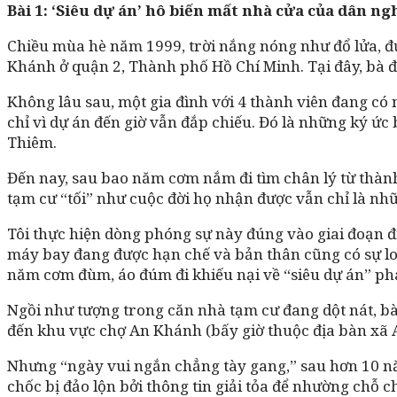
Bài 1: ‘Siêu dự án’ hô biến mất nhà cửa của dân n
g
Chiều mùa hè năm 1999, trời nắng nóng như đổ lửa, đư
Khánh ở quận 2, Thành phố Hồ Chí Minh. Tại đây, bà đ
Không lâu sau, một gia đình với 4 thành viên đang có 
chỉ vì dự án đến giờ vẫn đắp chiếu. Đó là những ký ức
Thiêm.
Đến nay, sau bao năm cơm nắm đi tìm chân lý từ thà
tạm cư “tối” như cuộc đời họ nhận được vẫn chỉ là nhữ
Tôi thực hiện dòng phóng sự này đúng vào giai đoạn đ
máy bay đang được hạn chế và bản thân cũng có sự lo
năm cơm đùm, áo đúm đi khiếu nại về “siêu dự án” phá
Ngồi như tượng trong căn nhà tạm cư đang dột nát, bà
đến khu vực chợ An Khánh (bấy giờ thuộc địa bàn xã A
Nhưng “ngày vui ngắn chẳng tày gang,” sau hơn 10 n
chốc bị đảo lộn bởi thông tin giải tỏa để nhường chỗ 