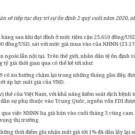
oán sẽ tiếp tục duy trì sự ổn định 2 quý cuối năm 2020, 
ân hàng sau khi đạt đỉnh ở mức tiệm cận 23.650 đồng/US
80 đồng/USD, sát với mức giá mua vào của NHNN (23.1
n ngoài lẫn nội tại. Trên thế giới, nhân dân tệ ổn định 
tỷ giá thời gian qua có thể kể tới như:
19 có xu hướng chậm lại trong những tháng gần đây, đ
ớt áp lực mất giá của VND.
vị thế của Việt Nam, với khả năng kiểm soát dịch bệnh t
ảm dần sự phụ thuộc vào Trung Quốc, nguồn vốn FDI đượ
ện qua việc NHNN hạ giá bán vào cuối tháng 3 cùng cam k
vọng thị trường.
hững thời điểm ghi nhận mất giá tới 1% đã dần lấy lại s