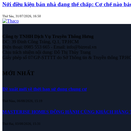
Nới điều kiện bán nhà đang thế chấp: Cơ chế nào b
Thứ Sáu, 31/07/2026, 16:50
Công ty TNHH Dịch Vụ Truyền Thông Hưng
ĐC: 39 Đinh Công Tráng, Q.1, TP.HCM
Điện thoại: 0985 553 665 - Email: info@bizreal.vn
Chịu trách nhiệm nội dung: Đỗ Thị Thùy Trang
Giấy phép số 07/GP-STTTT do Sở Thông tin & Truyền thông TP.H
MỚI NHẤT
Đề xuất mới về thời hạn sử dụng chung cư
Thứ Năm, 06/08/2026, 15:19
MASTERISE HOMES ĐỒNG HÀNH CÙNG KHÁCH HÀNG TR
Thứ Hai, 03/08/2026, 15:31