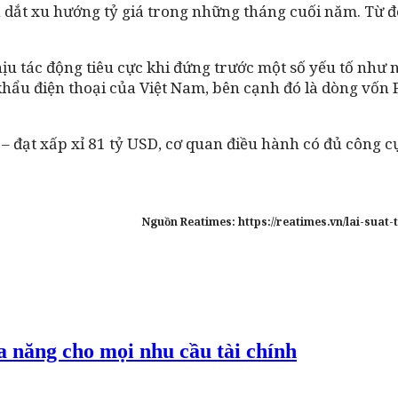
 dắt xu hướng tỷ giá trong những tháng cuối năm. Từ đó,
chịu tác động tiêu cực khi đứng trước một số yếu tố nh
khẩu điện thoại của Việt Nam, bên cạnh đó là dòng vốn 
– đạt xấp xỉ 81 tỷ USD, cơ quan điều hành có đủ công cụ 
Nguồn Reatimes: https://reatimes.vn/lai-sua
a năng cho mọi nhu cầu tài chính