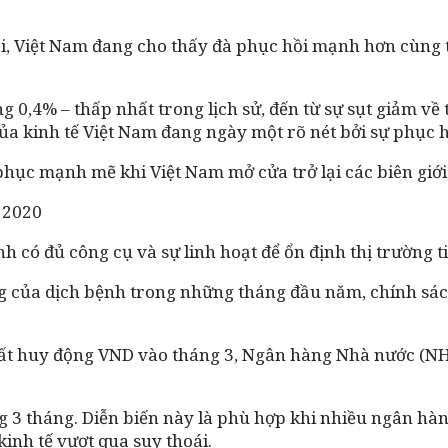
ội, Việt Nam đang cho thấy đà phục hồi mạnh hơn cùng 
g 0,4% – thấp nhất trong lịch sử, đến từ sự sụt giảm về 
 kinh tế Việt Nam đang ngày một rõ nét bởi sự phục hồi
phục mạnh mẽ khi Việt Nam mở cửa trở lại các biên giới
h có đủ công cụ và sự linh hoạt để ổn định thị trường ti
 của dịch bệnh trong những tháng đầu năm, chính sách t
suất huy động VND vào tháng 3, Ngân hàng Nhà nước (NHN
g 3 tháng. Diễn biến này là phù hợp khi nhiều ngân hàng
kinh tế vượt qua suy thoái.