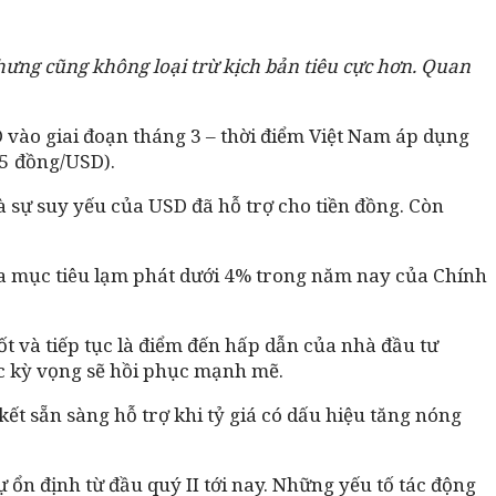
nhưng cũng không loại trừ kịch bản tiêu cực hơn. Quan
D vào giai đoạn tháng 3 – thời điểm Việt Nam áp dụng
75 đồng/USD).
và sự suy yếu của USD đã hỗ trợ cho tiền đồng. Còn
ưa mục tiêu lạm phát dưới 4% trong năm nay của Chính
ốt và tiếp tục là điểm đến hấp dẫn của nhà đầu tư
c kỳ vọng sẽ hồi phục mạnh mẽ.
ết sẵn sàng hỗ trợ khi tỷ giá có dấu hiệu tăng nóng
ự ổn định từ đầu quý II tới nay. Những yếu tố tác động