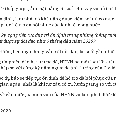
ở mức thấp giúp giảm mặt bằng lãi suất cho vay và hỗ tr
 ổn định, lạm phát có khả năng được kiểm soát theo mục t
ếp tục hỗ trợ đà hồi phục của kinh tế trong nước.
 kỳ vọng tiếp tục duy trì ổn định trong những tháng cuố
giữ được sự dồi dào như 6 tháng đầu năm 2020?
trường liên ngân hàng vẫn rất dồi dào, lãi suất gần như 
ín phiếu đáo hạn trước đó, NHNN hạ một loạt lãi suất 
 thấp so với cùng kỳ năm ngoái do ảnh hưởng của Covid
dự báo sẽ tiếp tục ổn định để hỗ trợ đà hồi phục của nề
 gian ngắn, nhất là khi nợ xấu có xu hướng tăng so với 
về gần mức giá mua vào của NHNN và lạm phát được k