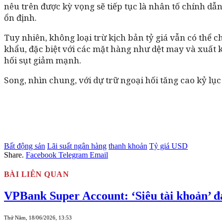
nêu trên được kỳ vọng sẽ tiếp tục là nhân tố chính dẫn
ổn định.
Tuy nhiên, không loại trừ kịch bản tỷ giá vẫn có thể 
khẩu, đặc biệt với các mặt hàng như dệt may và xuất 
hối sụt giảm mạnh.
Song, nhìn chung, với dự trữ ngoại hối tăng cao kỷ lục 
Bất động sản
Lãi suất ngân hàng
thanh khoản
Tỷ giá USD
Share.
Facebook
Telegram
Email
BÀI LIÊN QUAN
VPBank Super Account: ‘Siêu tài khoản’ đ
Thứ Năm, 18/06/2026, 13:53