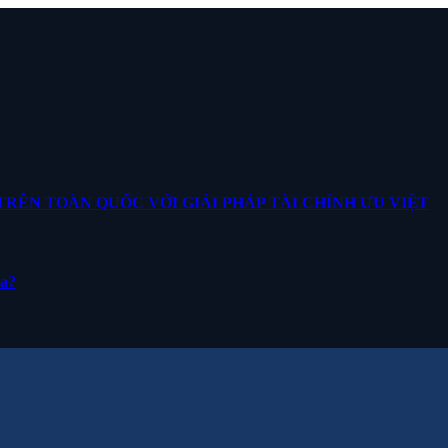
ÊN TOÀN QUỐC VỚI GIẢI PHÁP TÀI CHÍNH ƯU VIỆT
ua?