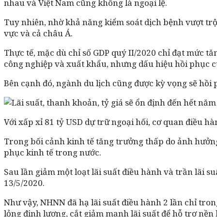
nhau và Việt Nam cũng không là ngoại lệ.
Tuy nhiên, nhờ khả năng kiểm soát dịch bệnh vượt tr
vực và cả châu Á.
Thực tế, mặc dù chỉ số GDP quý II/2020 chỉ đạt mức tăn
công nghiệp và xuất khẩu, nhưng dấu hiệu hồi phục của
Bên cạnh đó, ngành du lịch cũng được kỳ vọng sẽ hồi 
Với xấp xỉ 81 tỷ USD dự trữ ngoại hối, cơ quan điều hàn
Trong bối cảnh kinh tế tăng trưởng thấp do ảnh hưởng
phục kinh tế trong nước.
Sau lần giảm một loạt lãi suất điều hành và trần lãi 
13/5/2020.
Như vậy, NHNN đã hạ lãi suất điều hành 2 lần chỉ tron
lỏng định lượng, cắt giảm mạnh lãi suất để hỗ trợ nền 