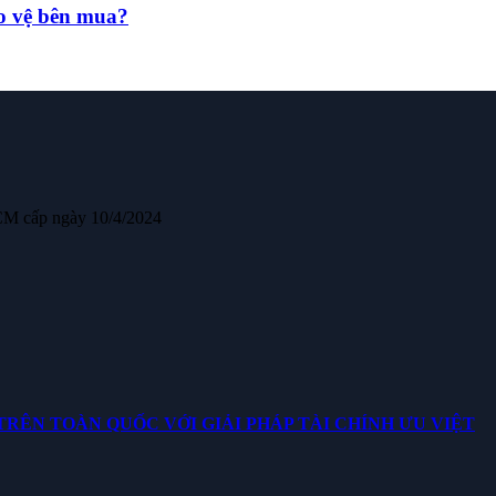
ảo vệ bên mua?
CM cấp ngày 10/4/2024
ÊN TOÀN QUỐC VỚI GIẢI PHÁP TÀI CHÍNH ƯU VIỆT